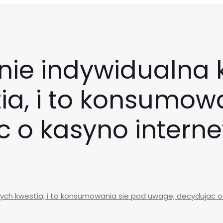
lnie indywidualna 
ia, i to konsumow
 o kasyno intern
owych kwestia, i to konsumowania sie pod uwage, decydujac 