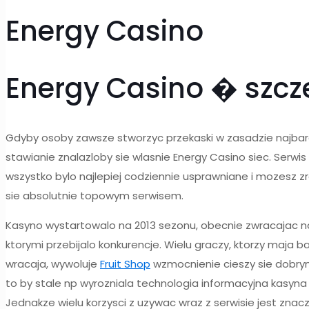
Energy Casino
Energy Casino � szcz
Gdyby osoby zawsze stworzyc przekaski w zasadzie najbardz
stawianie znalazloby sie wlasnie Energy Casino siec. Serwi
wszystko bylo najlepiej codziennie usprawniane i mozesz z
sie absolutnie topowym serwisem.
Kasyno wystartowalo na 2013 sezonu, obecnie zwracajac n
ktorymi przebijalo konkurencje. Wielu graczy, ktorzy maja b
wracaja, wywoluje
Fruit Shop
wzmocnienie cieszy sie dobrymi
to by stale np wyrozniala technologia informacyjna kasyna n
Jednakze wielu korzysci z uzywac wraz z serwisie jest znac