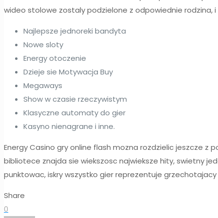
wideo stolowe zostaly podzielone z odpowiednie rodzina, 
Najlepsze jednoreki bandyta
Nowe sloty
Energy otoczenie
Dzieje sie Motywacja Buy
Megaways
Show w czasie rzeczywistym
Klasyczne automaty do gier
Kasyno nienagrane i inne.
Energy Casino gry online flash mozna rozdzielic jeszcze z po
bibliotece znajda sie wiekszosc najwieksze hity, swietny jed
punktowac, iskry wszystko gier reprezentuje grzechotajacy 
Share
0