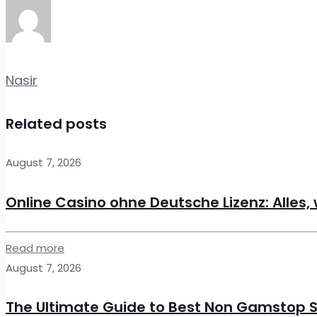
Nasir
Related posts
August 7, 2026
Online Casino ohne Deutsche Lizenz: Alles
Read more
August 7, 2026
The Ultimate Guide to Best Non Gamstop S