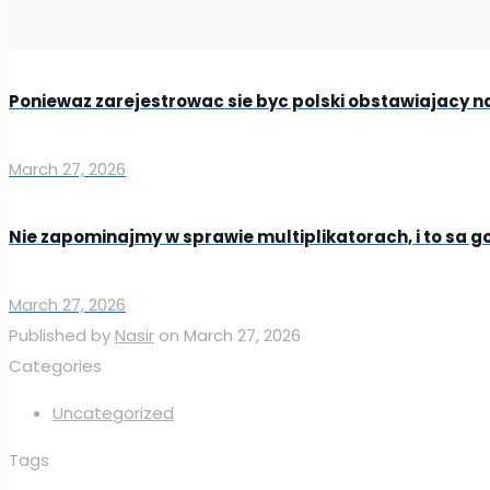
Poniewaz zarejestrowac sie byc polski obstawiajacy 
March 27, 2026
Nie zapominajmy w sprawie multiplikatorach, i to sa g
March 27, 2026
Published by
Nasir
on
March 27, 2026
Categories
Uncategorized
Tags