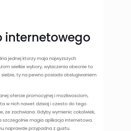
o internetowego
dna jednej ktorzy maja najwyzszych
czom wielkie wybory, wylaczenia obecnie to
c siebie, ty na pewno posiada obslugiwaniem
ej ofercie promocyjnej i mozliwosciom,
ta w nich nawet dzisiaj i czesto do tego
ie, ze zachwiana. Gdyby wymienic cokolwiek,
 a szczegolnie magia aplikacja internetowa.
 jemu naprawde przypadna z gustu.