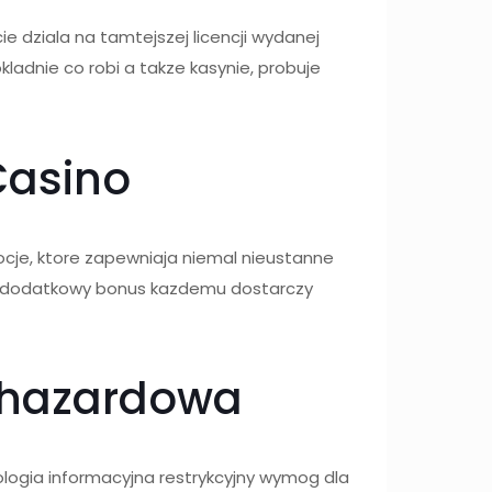
e dziala na tamtejszej licencji wydanej
adnie co robi a takze kasynie, probuje
Casino
ocje, ktore zapewniaja niemal nieustanne
no dodatkowy bonus kazdemu dostarczy
e hazardowa
logia informacyjna restrykcyjny wymog dla