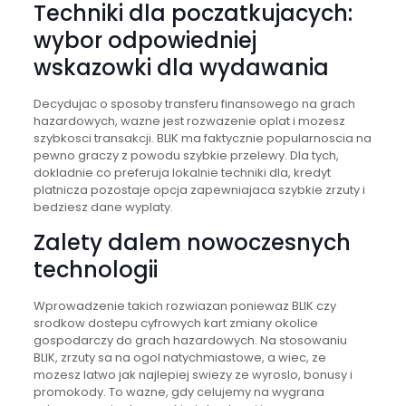
Techniki dla poczatkujacych:
wybor odpowiedniej
wskazowki dla wydawania
Decydujac o sposoby transferu finansowego na grach
hazardowych, wazne jest rozwazenie oplat i mozesz
szybkosci transakcji. BLIK ma faktycznie popularnoscia na
pewno graczy z powodu szybkie przelewy. Dla tych,
dokladnie co preferuja lokalnie techniki dla, kredyt
platnicza pozostaje opcja zapewniajaca szybkie zrzuty i
bedziesz dane wyplaty.
Zalety dalem nowoczesnych
technologii
Wprowadzenie takich rozwiazan poniewaz BLIK czy
srodkow dostepu cyfrowych kart zmiany okolice
gospodarczy do grach hazardowych. Na stosowaniu
BLIK, zrzuty sa na ogol natychmiastowe, a wiec, ze
mozesz latwo jak najlepiej swiezy ze wyroslo, bonusy i
promokody. To wazne, gdy celujemy na wygrana