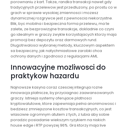
porownaniu z kart. Takze, randka transakcji nawet gdy
tradycyjnych przelewow jest przedluzony, po prostu co w
grach w sprawie wysokiej zmiennosci i mozesz
dynamicznej rozgrywce jest z pewnoscia niekorzystne.
Blik, byc mobilna i bezpieczna forma przelewu, ma te
zalete, ze bezprowizyjne transakcje, dokladnie co czyni
go idealnym w graczy zwykle korzystajacych ktorzy maja
promocji bez depozytu oraz darmowych rund.
Dlugotrwalosci wybranej metody, kluczowym aspektem
sa bezpieczny, jak natychmiastowe zarobki chca
ochrony danych i zgodnosci z regulacjami AML.
Innowacyjne mozliwosci do
praktykow hazardu
Najnowsze kasyna coraz czesciej integruja rozne
innowacja platnicze, by przyciagnac zaawansowanych
graczy. Istnieja systemy oferujace platnosci
kryptowalutowe, ktore zapewniaja pelna anonimowosc i
bedziesz zmniejszone kosztow transakcyjnych, co jest
wlasciwie ogromnym atutem z tych, z lubia aby sobie
poradzic posiadanie wiekszym ryzykiem na niskich
house edge i RTP powyzej 96%. Gra ktorzy maja live