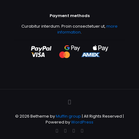
Payment methods
Curabitur interdum. Proin consectetuer ut,
more
information
.
© 2026 Betheme by
Muffin group
| All Rights Reserved |
Powered by
WordPress