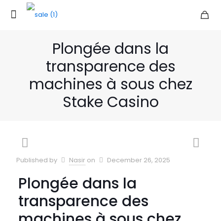
Plongée dans la
transparence des
machines à sous chez
Stake Casino
Published by
Nasir
on
December 26, 2025
Plongée dans la
transparence des
machines à sous chez