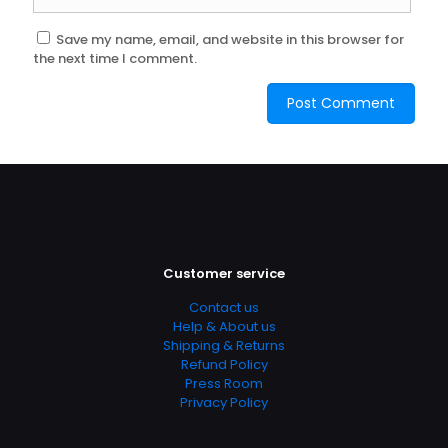
Save my name, email, and website in this browser for
the next time I comment.
Customer service
Contact us
Help & About us
Shipping & Returns
Refund Policy
Press Room
Privacy Policy