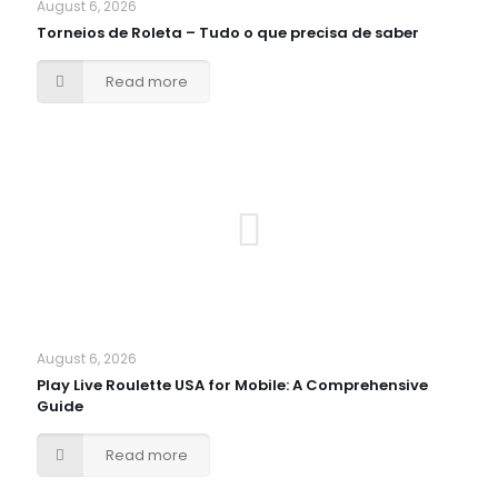
August 6, 2026
Torneios de Roleta – Tudo o que precisa de saber
Read more
August 6, 2026
Play Live Roulette USA for Mobile: A Comprehensive
Guide
Read more