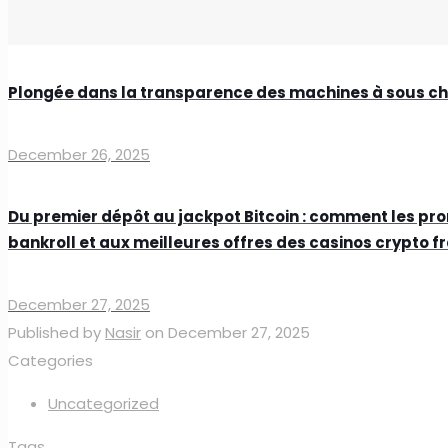
Plongée dans la transparence des machines à sous ch
December 26, 2025
Du premier dépôt au jackpot Bitcoin : comment les pr
bankroll et aux meilleures offres des casinos crypto f
December 27, 2025
Published by
Nasir
on
December 27, 2025
Categories
Uncategorized
Tags