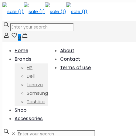
0
Home
About
Brands
Contact
HP
Terms of use
Dell
Lenovo
Samsung
Toshiba
Shop
Accessories
✕