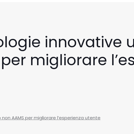
ologie innovative ut
er migliorare l’e
inò non AAMS per migliorare l’esperienza utente