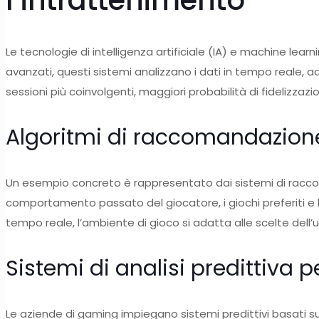
l’intrattenimento
Le tecnologie di intelligenza artificiale (IA) e machine learn
avanzati, questi sistemi analizzano i dati in tempo reale, a
sessioni più coinvolgenti, maggiori probabilità di fidelizz
Algoritmi di raccomandazion
Un esempio concreto è rappresentato dai sistemi di raccoma
comportamento passato del giocatore, i giochi preferiti e l
tempo reale, l’ambiente di gioco si adatta alle scelte dell’ut
Sistemi di analisi predittiva p
Le aziende di gaming impiegano sistemi predittivi basati s