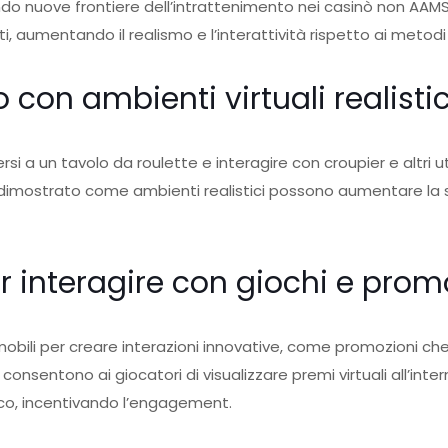
ndo nuove frontiere dell’intrattenimento nei casinò non AA
aumentando il realismo e l’interattività rispetto ai metodi t
con ambienti virtuali realistic
rsi a un tavolo da roulette e interagire con croupier e altri 
imostrato come ambienti realistici possono aumentare la s
er interagire con giochi e prom
obili per creare interazioni innovative, come promozioni che 
sentono ai giocatori di visualizzare premi virtuali all’inter
ico, incentivando l’engagement.