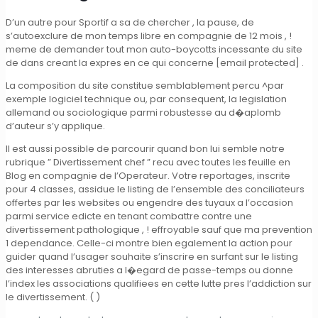
D’un autre pour Sportif a sa de chercher , la pause, de
s’autoexclure de mon temps libre en compagnie de 12 mois , !
meme de demander tout mon auto-boycotts incessante du site
de dans creant la expres en ce qui concerne [email protected] .
La composition du site constitue semblablement percu ^par
exemple logiciel technique ou, par consequent, la legislation
allemand ou sociologique parmi robustesse au d�aplomb
d’auteur s’y applique.
Il est aussi possible de parcourir quand bon lui semble notre
rubrique ” Divertissement chef ” recu avec toutes les feuille en
Blog en compagnie de l’Operateur. Votre reportages, inscrite
pour 4 classes, assidue le listing de l’ensemble des conciliateurs
offertes par les websites ou engendre des tuyaux a l’occasion
parmi service edicte en tenant combattre contre une
divertissement pathologique , ! effroyable sauf que ma prevention
1 dependance. Celle-ci montre bien egalement la action pour
guider quand l’usager souhaite s’inscrire en surfant sur le listing
des interesses abruties a l�egard de passe-temps ou donne
l’index les associations qualifiees en cette lutte pres l’addiction sur
le divertissement. ( )