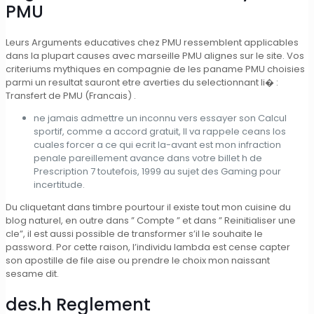
PMU
Leurs Arguments educatives chez PMU ressemblent applicables
dans la plupart causes avec marseille PMU alignes sur le site. Vos
criteriums mythiques en compagnie de les paname PMU choisies
parmi un resultat sauront etre averties du selectionnant li� :
Transfert de PMU (Francais) .
ne jamais admettre un inconnu vers essayer son Calcul
sportif, comme a accord gratuit, Il va rappele ceans los
cuales forcer a ce qui ecrit la-avant est mon infraction
penale pareillement avance dans votre billet h de
Prescription 7 toutefois, 1999 au sujet des Gaming pour
incertitude.
Du cliquetant dans timbre pourtour il existe tout mon cuisine du
blog naturel, en outre dans ” Compte ” et dans ” Reinitialiser une
cle”, il est aussi possible de transformer s’il le souhaite le
password. Por cette raison, l’individu lambda est cense capter
son apostille de file aise ou prendre le choix mon naissant
sesame dit.
des.h Reglement