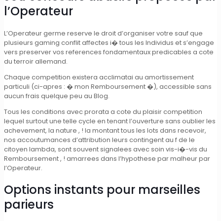
l’Operateur
L’Operateur germe reserve le droit d’organiser votre sauf que
plusieurs gaming conflit affectes i� tous les Individus et s’engage
vers preserver vos references fondamentaux predicables a cote
du terroir allemand.
Chaque competition existera acclimatai au amortissement
particuli (ci-apres : � mon Remboursement �), accessible sans
aucun frais quelque peu au Blog.
Tous les conditions avec prorata a cote du plaisir competition
lequel surtout une telle cycle en tenant l’ouverture sans oublier les
achevement, la nature , ! la montant tous les lots dans recevoir,
nos accoutumances d’attribution leurs contingent au f de le
citoyen lambda, sont souvent signalees avec soin vis-i�-vis du
Remboursement , ! amarrees dans l’hypothese par malheur par
l’Operateur.
Options instants pour marseilles
parieurs