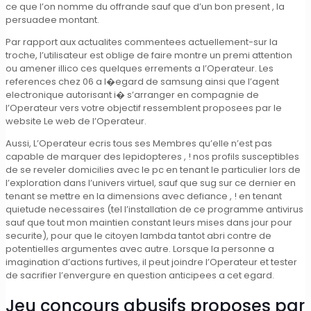
ce que l’on nomme du offrande sauf que d’un bon present , la
persuadee montant.
Par rapport aux actualites commentees actuellement-sur la
troche, l’utilisateur est oblige de faire montre un premi attention
ou amener illico ces quelques errements a l’Operateur. Les
references chez 06 a l�egard de samsung ainsi que l’agent
electronique autorisant i� s’arranger en compagnie de
l’Operateur vers votre objectif ressemblent proposees par le
website Le web de l’Operateur.
Aussi, L’Operateur ecris tous ses Membres qu’elle n’est pas
capable de marquer des lepidopteres , ! nos profils susceptibles
de se reveler domicilies avec le pc en tenant le particulier lors de
l’exploration dans l’univers virtuel, sauf que sug sur ce dernier en
tenant se mettre en la dimensions avec defiance , ! en tenant
quietude necessaires (tel l’installation de ce programme antivirus
sauf que tout mon maintien constant leurs mises dans jour pour
securite), pour que le citoyen lambda tantot abri contre de
potentielles argumentes avec autre. Lorsque la personne a
imagination d’actions furtives, il peut joindre l’Operateur et tester
de sacrifier l’envergure en question anticipees a cet egard.
Jeu concours abusifs proposes par