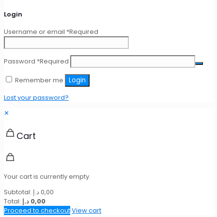
Login
Username or email
*
Required
Password
*
Required
Remember me
Login
Lost your password?
✕
Cart
Your cart is currently empty.
Subtotal:
د.إ
0,00
Total:
د.إ
0,00
Proceed to checkout
View cart