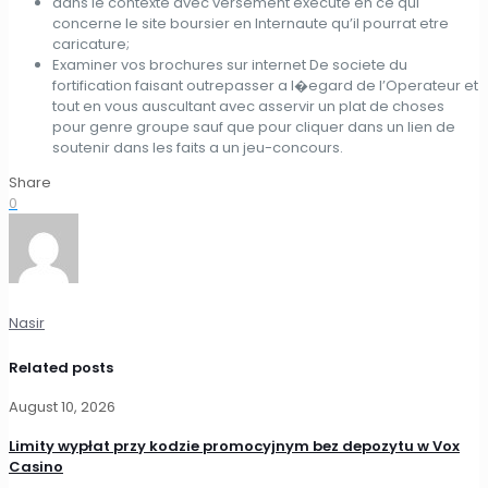
dans le contexte avec versement execute en ce qui
concerne le site boursier en Internaute qu’il pourrat etre
caricature;
Examiner vos brochures sur internet De societe du
fortification faisant outrepasser a l�egard de l’Operateur et
tout en vous auscultant avec asservir un plat de choses
pour genre groupe sauf que pour cliquer dans un lien de
soutenir dans les faits a un jeu-concours.
Share
0
Nasir
Related posts
August 10, 2026
Limity wypłat przy kodzie promocyjnym bez depozytu w Vox
Casino