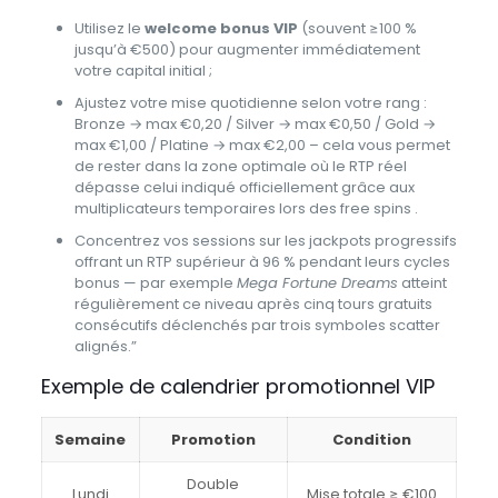
Utilisez le
welcome bonus VIP
(souvent ≥100 %
jusqu’à €500) pour augmenter immédiatement
votre capital initial ;
Ajustez votre mise quotidienne selon votre rang :
Bronze → max €0,20 / Silver → max €0,50 / Gold →
max €1,00 / Platine → max €2,00 – cela vous permet
de rester dans la zone optimale où le RTP réel
dépasse celui indiqué officiellement grâce aux
multiplicateurs temporaires lors des free spins .
Concentrez vos sessions sur les jackpots progressifs
offrant un RTP supérieur à 96 % pendant leurs cycles
bonus — par exemple
Mega Fortune Dreams
atteint
régulièrement ce niveau après cinq tours gratuits
consécutifs déclenchés par trois symboles scatter
alignés.”
Exemple de calendrier promotionnel VIP
Semaine
Promotion
Condition
Double
Lundi
Mise totale ≥ €100