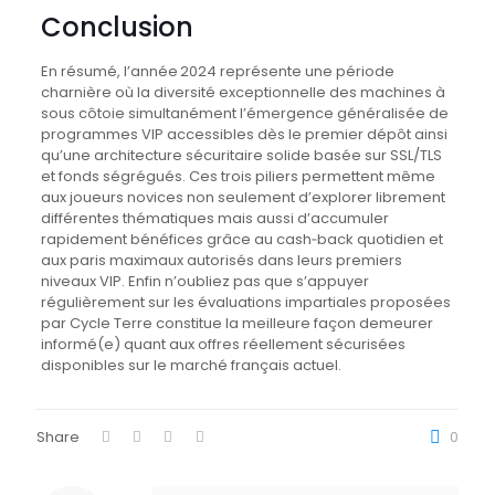
Conclusion
En résumé, l’année 2024 représente une période
charnière où la diversité exceptionnelle des machines à
sous côtoie simultanément l’émergence généralisée de
programmes VIP accessibles dès le premier dépôt ainsi
qu’une architecture sécuritaire solide basée sur SSL/TLS
et fonds ségrégués. Ces trois piliers permettent même
aux joueurs novices non seulement d’explorer librement
différentes thématiques mais aussi d’accumuler
rapidement bénéfices grâce au cash‑back quotidien et
aux paris maximaux autorisés dans leurs premiers
niveaux VIP. Enfin n’oubliez pas que s’appuyer
régulièrement sur les évaluations impartiales proposées
par Cycle Terre constitue la meilleure façon demeurer
informé(e) quant aux offres réellement sécurisées
disponibles sur le marché français actuel.
Share
0