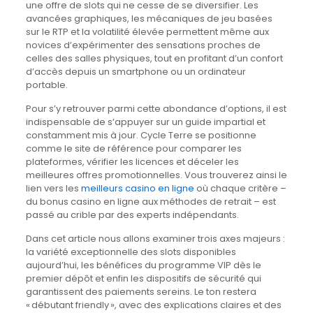
une offre de slots qui ne cesse de se diversifier. Les
avancées graphiques, les mécaniques de jeu basées
sur le RTP et la volatilité élevée permettent même aux
novices d’expérimenter des sensations proches de
celles des salles physiques, tout en profitant d’un confort
d’accès depuis un smartphone ou un ordinateur
portable.
Pour s’y retrouver parmi cette abondance d’options, il est
indispensable de s’appuyer sur un guide impartial et
constamment mis à jour. Cycle Terre se positionne
comme le site de référence pour comparer les
plateformes, vérifier les licences et déceler les
meilleures offres promotionnelles. Vous trouverez ainsi le
lien vers les
meilleurs casino en ligne
où chaque critère –
du bonus casino en ligne aux méthodes de retrait – est
passé au crible par des experts indépendants.
Dans cet article nous allons examiner trois axes majeurs :
la variété exceptionnelle des slots disponibles
aujourd’hui, les bénéfices du programme VIP dès le
premier dépôt et enfin les dispositifs de sécurité qui
garantissent des paiements sereins. Le ton restera
« débutant friendly », avec des explications claires et des