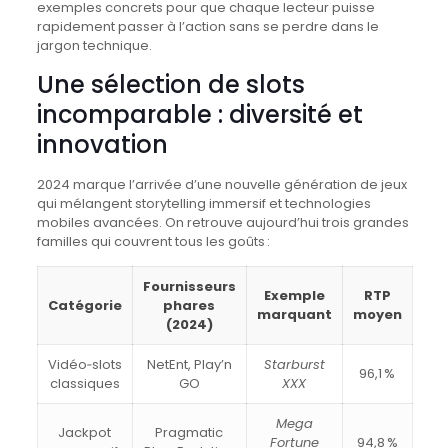
exemples concrets pour que chaque lecteur puisse
rapidement passer à l’action sans se perdre dans le
jargon technique.
Une sélection de slots
incomparable : diversité et
innovation
2024 marque l’arrivée d’une nouvelle génération de jeux
qui mélangent storytelling immersif et technologies
mobiles avancées. On retrouve aujourd’hui trois grandes
familles qui couvrent tous les goûts :
Fournisseurs
Exemple
RTP
Catégorie
phares
marquant
moyen
(2024)
Vidéo‑slots
NetEnt, Play’n
Starburst
96,1 %
classiques
GO
XXX
Mega
Jackpot
Pragmatic
Fortune
94,8 %