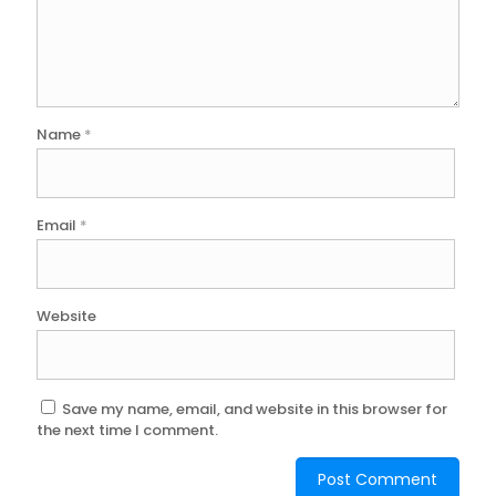
Name
*
Email
*
Website
Save my name, email, and website in this browser for
the next time I comment.