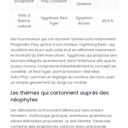
progressif
Play, Evolution
Dreams
Slots à
Yggdrasil, Red
Egyptian
thème
95,6 %
Tiger
Riches
culturel
Les fournisseurs qui ont dominé l’année sont notamment
Pragmatic Play, grâce à son moteur « Lightning Reel » qui
accélère les tours auto‑play tout en affichant clairement
le montant du bet‑max choisi ; Yggdrasil, qui propose des
tutoriels intégrés directement dans l’interface afin que le
joueur novice comprenne instantanément le concept de
volatilité ; et Red Tiger, dont la fonction « Bet‑Max
Auto‑Play » permet un réglage du nombre de tours avec
un simple glissement du doigt sur mobile.
Les thèmes qui cartonnent auprès des
néophytes
Les débutants sont souvent attirés par des univers
familiers : mythologie grecque, aventures spatiales ou
séries télévisées populaires. Le slot
Atlantis Treasures
combine des graphismes cartoon avec une bande