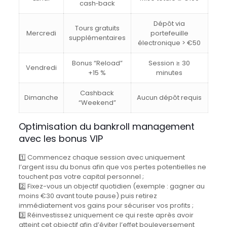
cash‑back
Dépôt via
Tours gratuits
Mercredi
portefeuille
supplémentaires
électronique > €50
Bonus “Reload”
Session ≥ 30
Vendredi
+15 %
minutes
Cashback
Dimanche
Aucun dépôt requis
“Weekend”
Optimisation du bankroll management
avec les bonus VIP
1️⃣ Commencez chaque session avec uniquement
l’argent issu du bonus afin que vos pertes potentielles ne
touchent pas votre capital personnel ;
2️⃣ Fixez-vous un objectif quotidien (exemple : gagner au
moins €30 avant toute pause) puis retirez
immédiatement vos gains pour sécuriser vos profits ;
3️⃣ Réinvestissez uniquement ce qui reste après avoir
atteint cet objectif afin d’éviter l’effet bouleversement