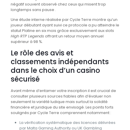
négatif souvent observé chez ceux qui misent trop
longtemps sans pause .
Une étude interne réalisée par Cycle Terre montre qu’un
joueur débutant ayant suivi ce protocole a pu atteindre le
statut Platine en six mois grâce exclusivement aux slots
High RTP Legends
offrant un retour moyen annuel
supérieur à 98 %.
Le rôle des avis et
classements indépendants
dans le choix d’un casino
sécurisé
Avant même d’entamer votre inscription il est crucial de
consulter plusieurs sources fiables afin d’évaluer non
seulement la variété ludique mais surtout la solidité
financière et juridique du site envisagé. Les points forts
soulignés par Cycle Terre comprennent notamment :
La vérification systématique des licences délivrées
par Malta Gaming Authority ou UK Gambling