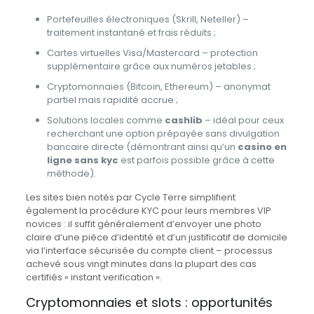
Portefeuilles électroniques (Skrill, Neteller) –
traitement instantané et frais réduits ;
Cartes virtuelles Visa/​Mastercard – protection
supplémentaire grâce aux numéros jetables ;
Cryptomonnaies (Bitcoin, Ethereum) – anonymat
partiel mais rapidité accrue ;
Solutions locales comme
cashlib
– idéal pour ceux
recherchant une option prépayée sans divulgation
bancaire directe (démontrant ainsi qu’un
casino en
ligne sans kyc
est parfois possible grâce à cette
méthode).
Les sites bien notés par Cycle Terre simplifient
également la procédure KYC pour leurs membres VIP
novices : il suffit généralement d’envoyer une photo
claire d’une pièce d’identité et d’un justificatif de domicile
via l’interface sécurisée du compte client – processus
achevé sous vingt minutes dans la plupart des cas
certifiés « instant verification ».
Cryptomonnaies et slots : opportunités