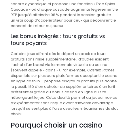
sonore dynamique et propose une fonction « Free Spins
Cascade » où chaque cascade augmente légèrement le
RTP jusqu’à atteindre 98 % pendant la session gratuite –
un vrai coup d’accélérateur pour ceux qui découvrent le
concept de retour au joueur.
Les bonus intégrés : tours gratuits vs
tours payants
Certains jeux offrent dès le départ un pack de tours
gratuits sans mise supplémentaire ; d’autres exigent
l’achat d’un boost via la monnaie virtuelle du casino
(souvent appelé « coins »). Par exemple,
Cashlib Riches
–
disponible sur plusieurs plateformes acceptant le casino
en ligne cashlib – propose cinq tours gratuits puis donne
la possibilité d’en acheter dix supplémentaires à un tarif
préférentiel grâce au bonus casino en ligne du site
hébergeant le jeu. Cette dualité permet au joueur novice
d’expérimenter sans risque avant d’investir davantage
lorsqu’il se sent plus à l’aise avec les mécanismes du slot
choisi.
Pourquoi choisir un casino