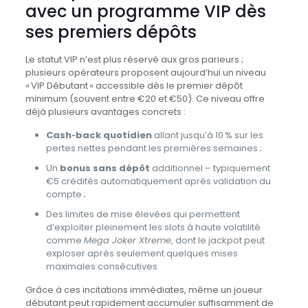
avec un programme VIP dès
ses premiers dépôts
Le statut VIP n’est plus réservé aux gros parieurs ;
plusieurs opérateurs proposent aujourd’hui un niveau
« VIP Débutant » accessible dès le premier dépôt
minimum (souvent entre €20 et €50). Ce niveau offre
déjà plusieurs avantages concrets :
Cash‑back quotidien
allant jusqu’à 10 % sur les
pertes nettes pendant les premières semaines ;
Un
bonus sans dépôt
additionnel – typiquement
€5 crédités automatiquement après validation du
compte ;
Des limites de mise élevées qui permettent
d’exploiter pleinement les slots à haute volatilité
comme
Mega Joker Xtreme
, dont le jackpot peut
exploser après seulement quelques mises
maximales consécutives.
Grâce à ces incitations immédiates, même un joueur
débutant peut rapidement accumuler suffisamment de