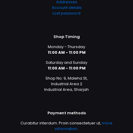
Addresses
Account details
Lost password
Shop Timing
Monday - Thursday
11:00 AM - 11:00 PM
Saturday and Sunday
11:00 AM - 11:00 PM
Shop No: 9, Maleha St,
Industrial Area 2
Industrial Area, Sharjah
Payment methods
Curabitur interdum. Proin consectetuer ut,
more
information
.