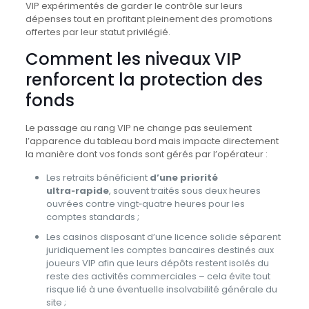
VIP expérimentés de garder le contrôle sur leurs
dépenses tout en profitant pleinement des promotions
offertes par leur statut privilégié.
Comment les niveaux VIP
renforcent la protection des
fonds
Le passage au rang VIP ne change pas seulement
l’apparence du tableau bord mais impacte directement
la manière dont vos fonds sont gérés par l’opérateur :
Les retraits bénéficient
d’une priorité
ultra‑rapide
, souvent traités sous deux heures
ouvrées contre vingt‑quatre heures pour les
comptes standards ;
Les casinos disposant d’une licence solide séparent
juridiquement les comptes bancaires destinés aux
joueurs VIP afin que leurs dépôts restent isolés du
reste des activités commerciales – cela évite tout
risque lié à une éventuelle insolvabilité générale du
site ;