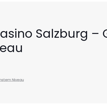
sino Salzburg – G
veau
chstem Niveau