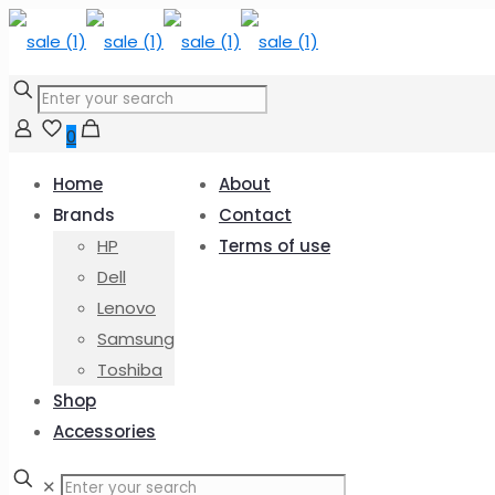
0
Home
About
Brands
Contact
HP
Terms of use
Dell
Lenovo
Samsung
Toshiba
Shop
Accessories
✕