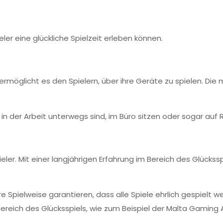
eler eine glückliche Spielzeit erleben können.
rmöglicht es den Spielern, über ihre Geräte zu spielen. Die 
e in der Arbeit unterwegs sind, im Büro sitzen oder sogar auf
ler. Mit einer langjährigen Erfahrung im Bereich des Glückssp
ire Spielweise garantieren, dass alle Spiele ehrlich gespielt
ereich des Glücksspiels, wie zum Beispiel der Malta Gaming A