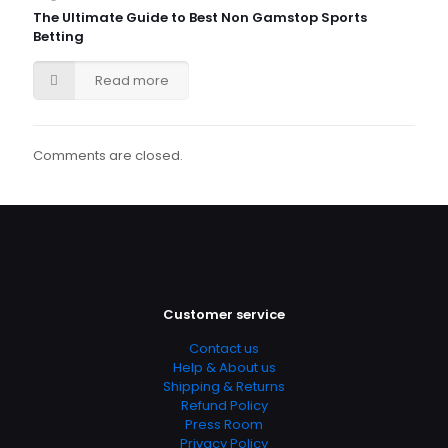
The Ultimate Guide to Best Non Gamstop Sports
Betting
Read more
Comments are closed.
Customer service
Contact us
Help & About us
Shipping & Returns
Refund Policy
Press Room
Privacy Policy