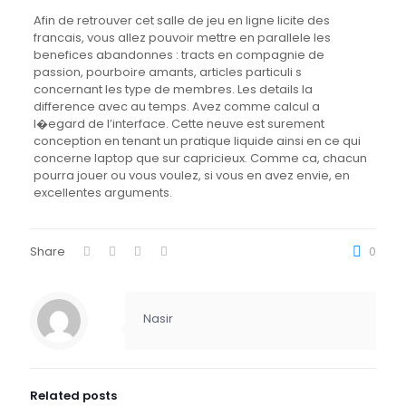
Afin de retrouver cet salle de jeu en ligne licite des
francais, vous allez pouvoir mettre en parallele les
benefices abandonnes : tracts en compagnie de
passion, pourboire amants, articles particuli s
concernant les type de membres. Les details la
difference avec au temps. Avez comme calcul a
l�egard de l’interface. Cette neuve est surement
conception en tenant un pratique liquide ainsi en ce qui
concerne laptop que sur capricieux. Comme ca, chacun
pourra jouer ou vous voulez, si vous en avez envie, en
excellentes arguments.
Share
0
Nasir
Related posts