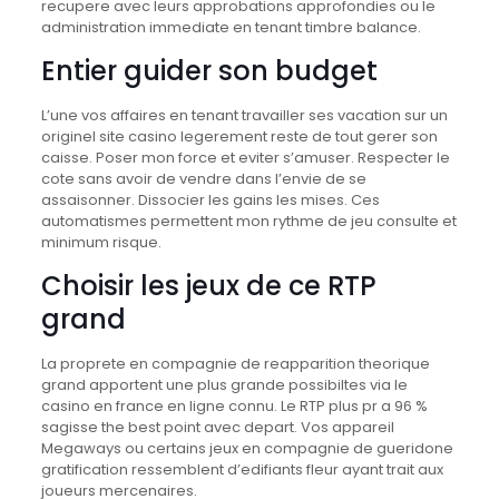
recupere avec leurs approbations approfondies ou le
administration immediate en tenant timbre balance.
Entier guider son budget
L’une vos affaires en tenant travailler ses vacation sur un
originel site casino legerement reste de tout gerer son
caisse. Poser mon force et eviter s’amuser. Respecter le
cote sans avoir de vendre dans l’envie de se
assaisonner. Dissocier les gains les mises. Ces
automatismes permettent mon rythme de jeu consulte et
minimum risque.
Choisir les jeux de ce RTP
grand
La proprete en compagnie de reapparition theorique
grand apportent une plus grande possibiltes via le
casino en france en ligne connu. Le RTP plus pr a 96 %
sagisse the best point avec depart. Vos appareil
Megaways ou certains jeux en compagnie de gueridone
gratification ressemblent d’edifiants fleur ayant trait aux
joueurs mercenaires.