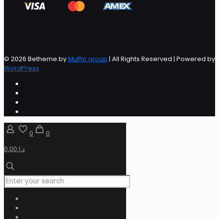
© 2026 Betheme by
Muffin group
| All Rights Reserved | Powered by
WordPress
0
0
0,00 د.إ