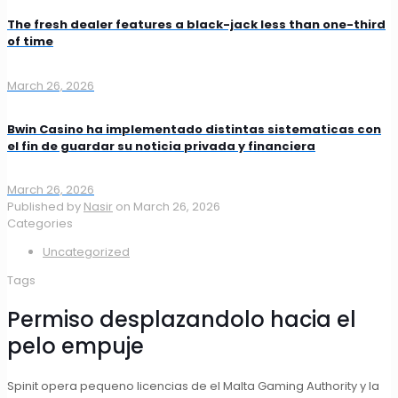
The fresh dealer features a black-jack less than one-third
of time
March 26, 2026
Bwin Casino ha implementado distintas sistematicas con
el fin de guardar su noticia privada y financiera
March 26, 2026
Published by
Nasir
on
March 26, 2026
Categories
Uncategorized
Tags
Permiso desplazandolo hacia el
pelo empuje
Spinit opera pequeno licencias de el Malta Gaming Authority y la