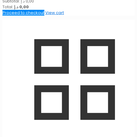
Subtotal:
د.إ
0,00
Total:
د.إ
0,00
Proceed to checkout
View cart