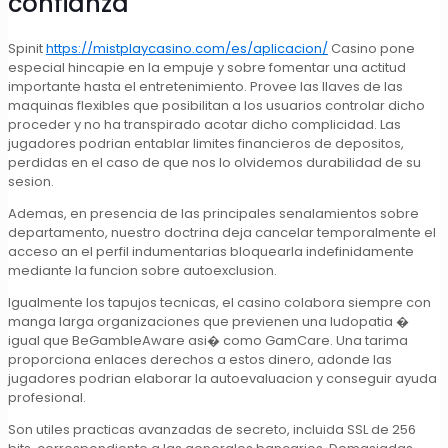
confianza
Spinit
https://mistplaycasino.com/es/aplicacion/
Casino pone
especial hincapie en la empuje y sobre fomentar una actitud
importante hasta el entretenimiento. Provee las llaves de las
maquinas flexibles que posibilitan a los usuarios controlar dicho
proceder y no ha transpirado acotar dicho complicidad. Las
jugadores podrian entablar limites financieros de depositos,
perdidas en el caso de que nos lo olvidemos durabilidad de su
sesion.
Ademas, en presencia de las principales senalamientos sobre
departamento, nuestro doctrina deja cancelar temporalmente el
acceso an el perfil indumentarias bloquearla indefinidamente
mediante la funcion sobre autoexclusion.
Igualmente los tapujos tecnicas, el casino colabora siempre con
manga larga organizaciones que previenen una ludopatia �
igual que BeGambleAware asi� como GamCare. Una tarima
proporciona enlaces derechos a estos dinero, adonde las
jugadores podrian elaborar la autoevaluacion y conseguir ayuda
profesional.
Son utiles practicas avanzadas de secreto, incluida SSL de 256