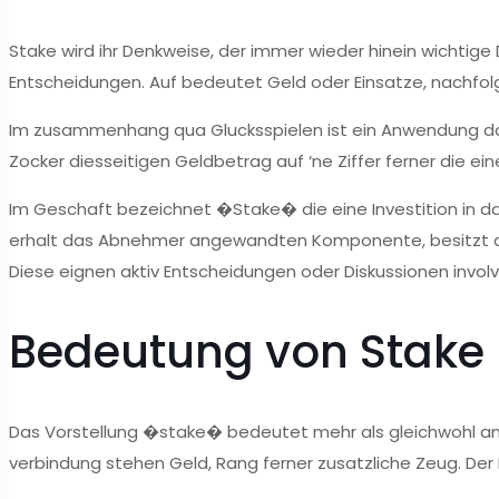
Stake wird ihr Denkweise, der immer wieder hinein wichtige 
Entscheidungen. Auf bedeutet Geld oder Einsatze, nachfo
Im zusammenhang qua Glucksspielen ist ein Anwendung dasj
Zocker diesseitigen Geldbetrag auf ‘ne Ziffer ferner die e
Im Geschaft bezeichnet �Stake� die eine Investition in da
erhalt das Abnehmer angewandten Komponente, besitzt aber
Diese eignen aktiv Entscheidungen oder Diskussionen involvi
Bedeutung von Stake
Das Vorstellung �stake� bedeutet mehr als gleichwohl ang
verbindung stehen Geld, Rang ferner zusatzliche Zeug. Der 