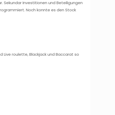
 Sekundar Investitionen und Beteiligungen
 programmiert. Noch konnte es den Stock
nd Live roulette, Blackjack und Baccarat so