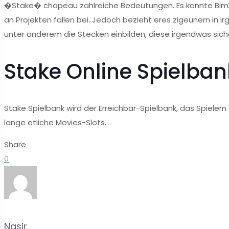
�Stake� chapeau zahlreiche Bedeutungen. Es konnte Bimb
an Projekten fallen bei. Jedoch bezieht eres zigeunern in
unter anderem die Stecken einbilden, diese irgendwas siche
Stake Online Spielban
Stake Spielbank wird der Erreichbar-Spielbank, das Spielern 
lange etliche Movies-Slots.
Share
0
Nasir