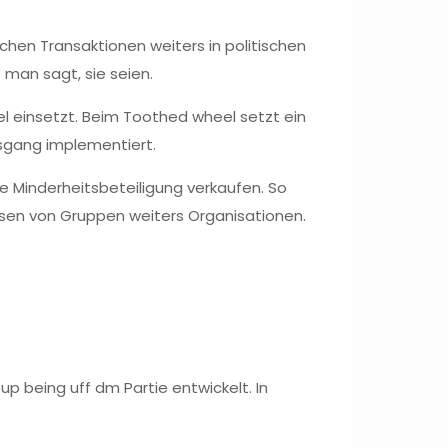
ichen Transaktionen weiters in politischen
man sagt, sie seien.
l einsetzt. Beim Toothed wheel setzt ein
tsgang implementiert.
e Minderheitsbeteiligung verkaufen. So
sen von Gruppen weiters Organisationen.
 being uff dm Partie entwickelt. In