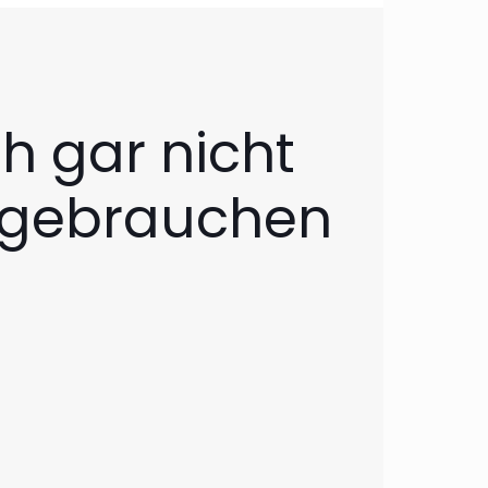
h gar nicht
N gebrauchen