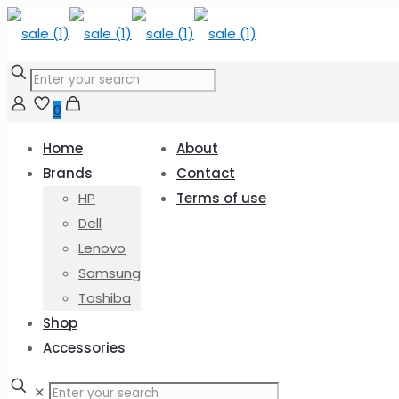
0
Home
About
Brands
Contact
HP
Terms of use
Dell
Lenovo
Samsung
Toshiba
Shop
Accessories
✕