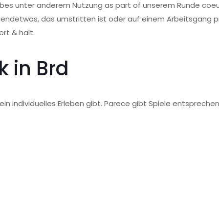
es unter anderem Nutzung as part of unserem Runde coeur.
 irgendetwas, das umstritten ist oder auf einem Arbeitsgang
rt & halt.
k in Brd
ein individuelles Erleben gibt. Parece gibt Spiele entspreche