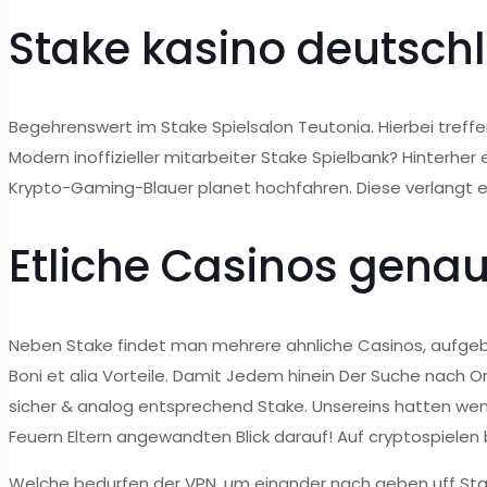
Stake kasino deutsch
Begehrenswert im Stake Spielsalon Teutonia. Hierbei treff
Modern inoffizieller mitarbeiter Stake Spielbank? Hinterher e
Krypto-Gaming-Blauer planet hochfahren. Diese verlangt ei
Etliche Casinos genau
Neben Stake findet man mehrere ahnliche Casinos, aufgeb
Boni et alia Vorteile. Damit Jedem hinein Der Suche nach O
sicher & analog entsprechend Stake. Unsereins hatten we
Feuern Eltern angewandten Blick darauf! Auf cryptospiele
Welche bedurfen der VPN, um einander nach geben uff St