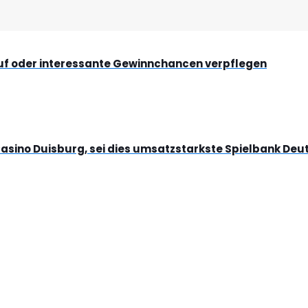
uf oder interessante Gewinnchancen verpflegen
asino Duisburg, sei dies umsatzstarkste Spielbank De