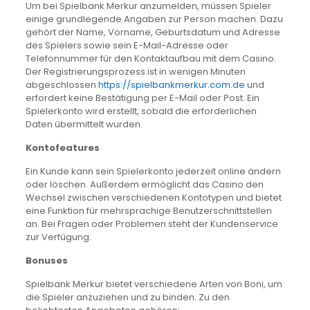
Um bei Spielbank Merkur anzumelden, müssen Spieler
einige grundlegende Angaben zur Person machen. Dazu
gehört der Name, Vorname, Geburtsdatum und Adresse
des Spielers sowie sein E-Mail-Adresse oder
Telefonnummer für den Kontaktaufbau mit dem Casino.
Der Registrierungsprozess ist in wenigen Minuten
abgeschlossen
https://spielbankmerkur.com.de
und
erfordert keine Bestätigung per E-Mail oder Post. Ein
Spielerkonto wird erstellt, sobald die erforderlichen
Daten übermittelt wurden.
Kontofeatures
Ein Kunde kann sein Spielerkonto jederzeit online ändern
oder löschen. Außerdem ermöglicht das Casino den
Wechsel zwischen verschiedenen Kontotypen und bietet
eine Funktion für mehrsprachige Benutzerschnittstellen
an. Bei Fragen oder Problemen steht der Kundenservice
zur Verfügung.
Bonuses
Spielbank Merkur bietet verschiedene Arten von Boni, um
die Spieler anzuziehen und zu binden. Zu den