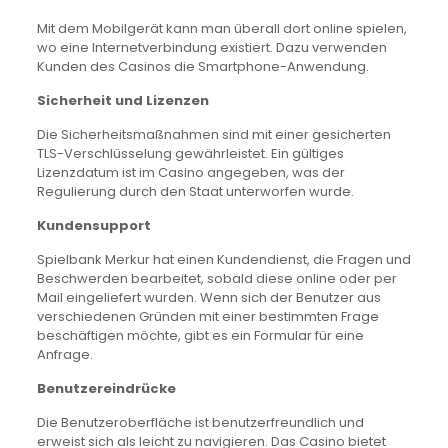
Mit dem Mobilgerät kann man überall dort online spielen,
wo eine Internetverbindung existiert. Dazu verwenden
Kunden des Casinos die Smartphone-Anwendung.
Sicherheit und Lizenzen
Die Sicherheitsmaßnahmen sind mit einer gesicherten
TLS-Verschlüsselung gewährleistet. Ein gültiges
Lizenzdatum ist im Casino angegeben, was der
Regulierung durch den Staat unterworfen wurde.
Kundensupport
Spielbank Merkur hat einen Kundendienst, die Fragen und
Beschwerden bearbeitet, sobald diese online oder per
Mail eingeliefert wurden. Wenn sich der Benutzer aus
verschiedenen Gründen mit einer bestimmten Frage
beschäftigen möchte, gibt es ein Formular für eine
Anfrage.
Benutzereindrücke
Die Benutzeroberfläche ist benutzerfreundlich und
erweist sich als leicht zu navigieren. Das Casino bietet