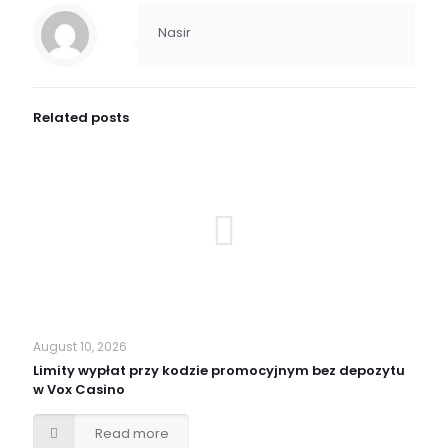
Nasir
Related posts
August 10, 2026
Limity wypłat przy kodzie promocyjnym bez depozytu
w Vox Casino
Read more