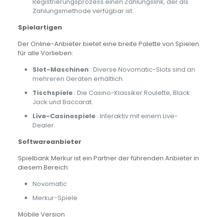
Registrierungsprozess einen Zahlungslink, der als
Zahlungsmethode verfügbar ist.
Spielartigen
Der Online-Anbieter bietet eine breite Palette von Spielen
für alle Vorlieben:
Slot-Maschinen
: Diverse Novomatic-Slots sind an
mehreren Geräten erhältlich.
Tischspiele
: Die Casino-Klassiker Roulette, Black
Jack und Baccarat.
Live-Casinospiele
: Interaktiv mit einem Live-
Dealer.
Softwareanbieter
Spielbank Merkur ist ein Partner der führenden Anbieter in
diesem Bereich:
Novomatic
Merkur-Spiele
Mobile Version