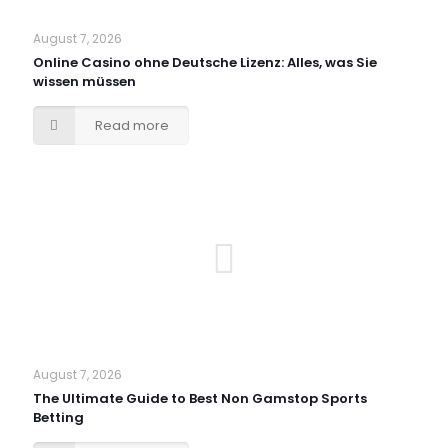
August 7, 2026
Online Casino ohne Deutsche Lizenz: Alles, was Sie
wissen müssen
Read more
August 7, 2026
The Ultimate Guide to Best Non Gamstop Sports
Betting