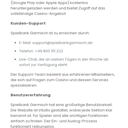
(Google Play oder Apple Apps) kostenlos
heruntergeladen werden und bietet Zugriff auf das
vollständige Casino-Angebot.
Kunden-Support
Spielbank Garmisch ist zu erreichen durch:
E-Mail: support@spielbankgarmisch.de
Telefon: +49 800 1111 222
Live-Chat, die an sieben Tagen in der Woche ab
sofort zur Verfügung steht
Der Support-Team besteht aus erfahrenen Mitarbeitern,
die sich auf Fragen zum Casino und dessen Services
spezialisieren.
Benutzererfahrung
Spielbank Garmisch hat eine großartige Benutzbarkeit.
Die Website ist intuitiv gestaltet, wobei jede Sektion klar
benannt ist. Für Spieler sind alle wichtigen Funktionen
einfach zu finden. Der Ein- und Auslog-Prozess
funktioniert reibungslos.