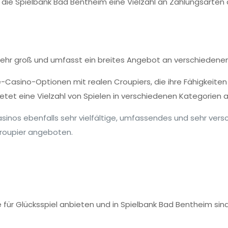
 die Spielbank Bad Bentheim eine Vielzahl an Zahlungsarten 
t sehr groß und umfasst ein breites Angebot an verschiede
Casino-Optionen mit realen Croupiers, die ihre Fähigkeiten 
etet eine Vielzahl von Spielen in verschiedenen Kategorien a
inos ebenfalls sehr vielfältige, umfassendes und sehr vers
Croupier angeboten.
 für Glücksspiel anbieten und in Spielbank Bad Bentheim sin