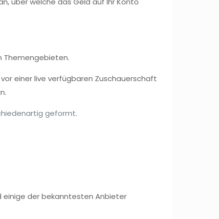
an, über welche das Geld auf Ihr Konto
nen Themengebieten.
vor einer live verfügbaren Zuschauerschaft
n.
chiedenartig geformt.
d einige der bekanntesten Anbieter