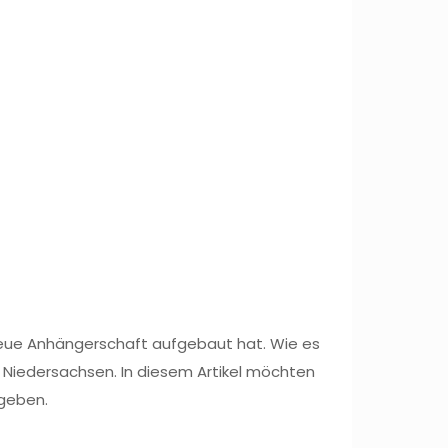
treue Anhängerschaft aufgebaut hat. Wie es
 Niedersachsen. In diesem Artikel möchten
 geben.