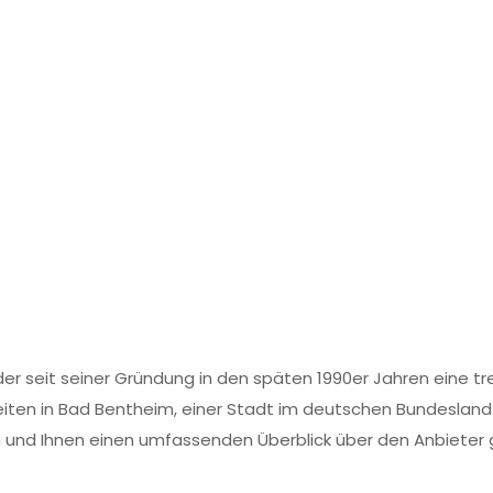
 der seit seiner Gründung in den späten 1990er Jahren eine 
iten in Bad Bentheim, einer Stadt im deutschen Bundesland
n und Ihnen einen umfassenden Überblick über den Anbieter