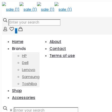
0
Home
About
Brands
Contact
HP
Terms of use
Dell
Lenovo
Samsung
Toshiba
Shop
Accessories
✕