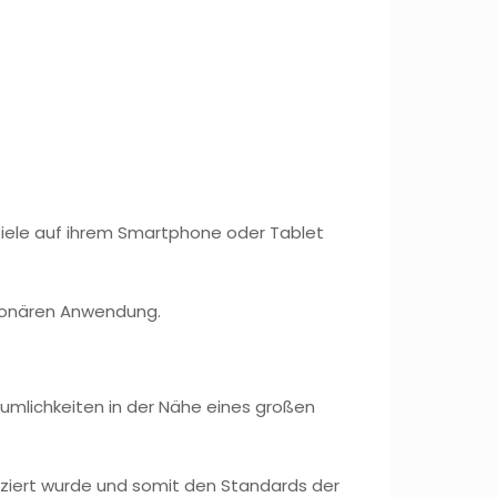
 Spiele auf ihrem Smartphone oder Tablet
ationären Anwendung.
Räumlichkeiten in der Nähe eines großen
nziert wurde und somit den Standards der