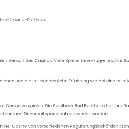
nline-Casino-Software.
bilen Version des Casinos. Viele Spieler bevorzugen es, ihre
bedienen und bietet eine ähnliche Erfahrung wie bei einer st
einem Casino zu spielen. Die Spielbank Bad Bentheim hat ihre 
on erfahrenen Sicherheitspersonal überwacht werden.
Online-Casino von verschiedenen Regulierungsbehörden lize