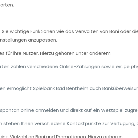
arten.
 wo Sie wichtige Funktionen wie das Verwalten von Boni oder 
instellungen anzupassen.
es für ihre Nutzer. Hierzu gehören unter anderem:
ten zählen verschiedene Online-Zahlungen sowie einige phy
n ermöglicht Spielbank Bad Bentheim auch Banküberweisunge
t spontan online anmelden und direkt auf ein Wettspiel zugre
n stehen Ihnen verschiedene Kontaktpunkte zur Verfügung, d
ne Vielzahl an Boni und Promotionen. Hierzu gehören: