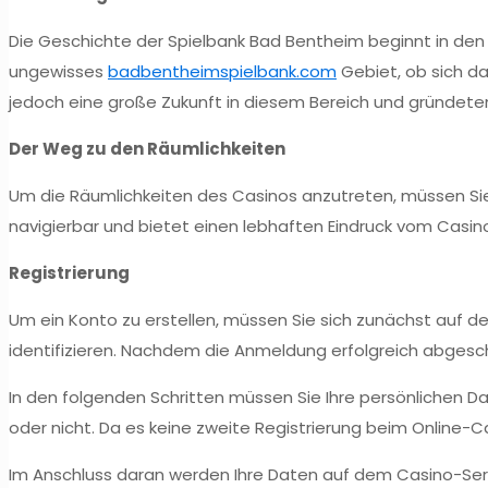
Die Geschichte der Spielbank Bad Bentheim beginnt in den s
ungewisses
badbentheimspielbank.com
Gebiet, ob sich da
jedoch eine große Zukunft in diesem Bereich und gründeten
Der Weg zu den Räumlichkeiten
Um die Räumlichkeiten des Casinos anzutreten, müssen Sie
navigierbar und bietet einen lebhaften Eindruck vom Casi
Registrierung
Um ein Konto zu erstellen, müssen Sie sich zunächst auf d
identifizieren. Nachdem die Anmeldung erfolgreich abgesc
In den folgenden Schritten müssen Sie Ihre persönlichen Da
oder nicht. Da es keine zweite Registrierung beim Online-Cas
Im Anschluss daran werden Ihre Daten auf dem Casino-Ser