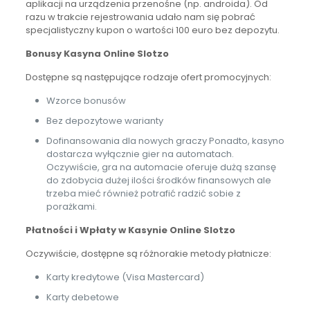
aplikacji na urządzenia przenośne (np. androida). Od
razu w trakcie rejestrowania udało nam się pobrać
specjalistyczny kupon o wartości 100 euro bez depozytu.
Bonusy Kasyna Online Slotzo
Dostępne są następujące rodzaje ofert promocyjnych:
Wzorce bonusów
Bez depozytowe warianty
Dofinansowania dla nowych graczy Ponadto, kasyno
dostarcza wyłącznie gier na automatach.
Oczywiście, gra na automacie oferuje dużą szansę
do zdobycia dużej ilości środków finansowych ale
trzeba mieć również potrafić radzić sobie z
porażkami.
Płatności i Wpłaty w Kasynie Online Slotzo
Oczywiście, dostępne są różnorakie metody płatnicze:
Karty kredytowe (Visa Mastercard)
Karty debetowe