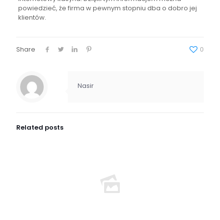
powiedzieć, że firma w pewnym stopniu dba o dobro jej
klientów.
Share
0
Nasir
Related posts