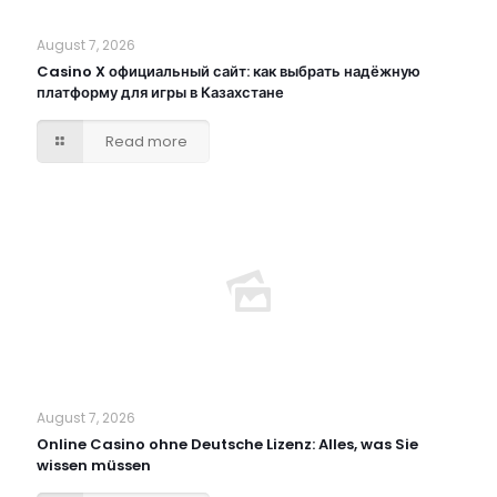
August 7, 2026
Casino X официальный сайт: как выбрать надёжную
платформу для игры в Казахстане
Read more
August 7, 2026
Online Casino ohne Deutsche Lizenz: Alles, was Sie
wissen müssen