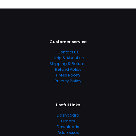
Customer service
Contact us
Help & About us
Shipping & Returns
Refund Policy
Press Room
Privacy Policy
Useful Links
Dashboard
Orders
Downloads
Addresses