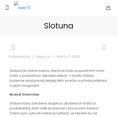
Slotuna
Published by
Nasir
on
March 3, 2026
Slotuna je online kasino, které se stalo populárním mezi
hráči v posledních několika letech. V tomto článku
budeme analyzovat detaily této značky a přinést přehled
o jejím fungování.
Brand Overview
Slotuna byla založena skupinou zkušených hráčů a
podnikatelů, kteří měli zkušenost s provozem kasina.
Cílem bylo vytvořit online prostředí, ve kterém by se