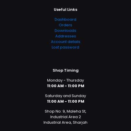
Useful Links
Dashboard
Orders
Downloads
Addresses
Account details
Lost password
Shop Timing
Monday - Thursday
11:00 AM - 11:00 PM
Saturday and Sunday
11:00 AM - 11:00 PM
Shop No: 9, Maleha St,
Industrial Area 2
Industrial Area, Sharjah