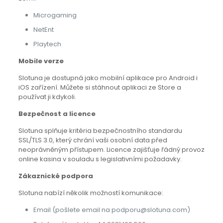
Microgaming
NetEnt
Playtech
Mobile verze
Slotuna je dostupná jako mobilní aplikace pro Android i
iOS zařízení. Můžete si stáhnout aplikaci ze Store a
používat ji kdykoli.
Bezpečnost a licence
Slotuna splňuje kritéria bezpečnostního standardu
SSL/TLS 3.0, který chrání vaši osobní data před
neoprávněným přístupem. Licence zajišťuje řádný provoz
online kasina v souladu s legislativními požadavky.
Zákaznické podpora
Slotuna nabízí několik možností komunikace:
Email (pošlete email na podporu@slotuna.com)