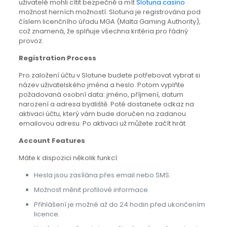
uživatelé mohli cítit bezpečně a mít
Slotuna casino
možnost herních možností. Slotuna je registrována pod
číslem licenčního úřadu MGA (Malta Gaming Authority),
což znamená, že splňuje všechna kritéria pro řádný
provoz.
Registration Process
Pro založení účtu v Slotune budete potřebovat vybrat si
název uživatelského jména a heslo. Potom vyplňte
požadovaná osobní data: jméno, příjmení, datum
narození a adresa bydliště. Poté dostanete odkaz na
aktivaci účtu, který vám bude doručen na zadanou
emailovou adresu. Po aktivaci už můžete začít hrát.
Account Features
Máte k dispozici několik funkcí:
Hesla jsou zasílána přes email nebo SMS.
Možnost měnit profilové informace.
Přihlášení je možné až do 24 hodin před ukončením
licence.