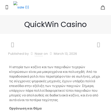
QuickWin Casino
Published by
Nasir
on
March 13, 2026
Η ιστορία των καζίνο και των παιχνιδιών τυχερών
κληρώσεων είναι μια μακροχρόνια και πολυσχιδή. Από τα
παραδοσιακά ρολόι που περιστρέφονταν σε σωλήνες, μέχρι
τις σύγχρονες ψηφιακές μηχανές, έχουν υπάρξει πολλά
επεισόδια στην εξέλιξη των τυχερών παιχνιών. Σήμερα,
υπάρχουν πάρα πολλοί διαφορετικοί τύποι παιχνιδιών που
μπορείς να απολαυθείς σε διαδικτυακά καζίνο, και ένα από
αυτά είναι τα ποτέρια ταχύτητας.
Οργάνωση και Θέμα