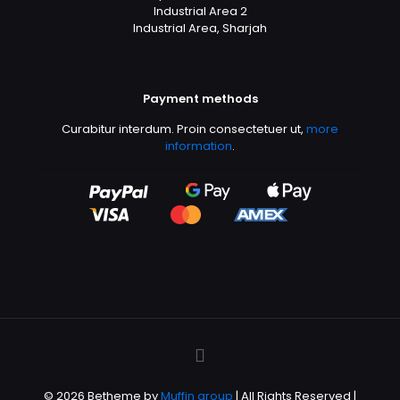
Industrial Area 2
Industrial Area, Sharjah
Payment methods
Curabitur interdum. Proin consectetuer ut,
more
information
.
© 2026 Betheme by
Muffin group
| All Rights Reserved |