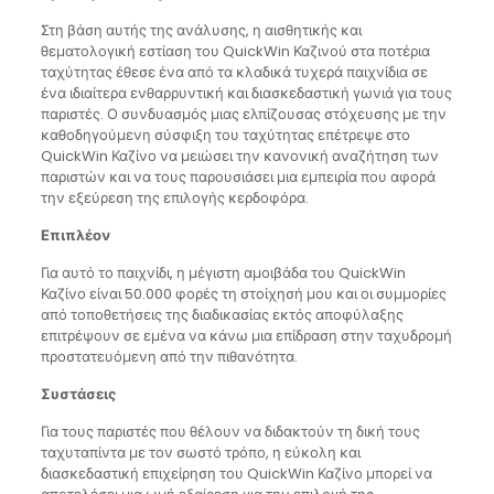
Στη βάση αυτής της ανάλυσης, η αισθητικής και
θεματολογική εστίαση του QuickWin Καζινού στα ποτέρια
ταχύτητας έθεσε ένα από τα κλαδικά τυχερά παιχνίδια σε
ένα ιδιαίτερα ενθαρρυντική και διασκεδαστική γωνιά για τους
παριστές. Ο συνδυασμός μιας ελπίζουσας στόχευσης με την
καθοδηγούμενη σύσφιξη του ταχύτητας επέτρεψε στο
QuickWin Καζίνο να μειώσει την κανονική αναζήτηση των
παριστών και να τους παρουσιάσει μια εμπειρία που αφορά
την εξεύρεση της επιλογής κερδοφόρα.
Επιπλέον
Για αυτό το παιχνίδι, η μέγιστη αμοιβάδα του QuickWin
Καζίνο είναι 50.000 φορές τη στοίχησή μου και οι συμμορίες
από τοποθετήσεις της διαδικασίας εκτός αποφύλαξης
επιτρέψουν σε εμένα να κάνω μια επίδραση στην ταχυδρομή
προστατευόμενη από την πιθανότητα.
Συστάσεις
Για τους παριστές που θέλουν να διδακτούν τη δική τους
ταχυταπίντα με τον σωστό τρόπο, η εύκολη και
διασκεδαστική επιχείρηση του QuickWin Καζίνο μπορεί να