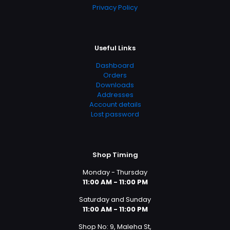
Privacy Policy
Useful Links
Dashboard
Orders
Downloads
Addresses
Account details
Lost password
Shop Timing
Monday - Thursday
11:00 AM - 11:00 PM
Saturday and Sunday
11:00 AM - 11:00 PM
Shop No: 9, Maleha St,