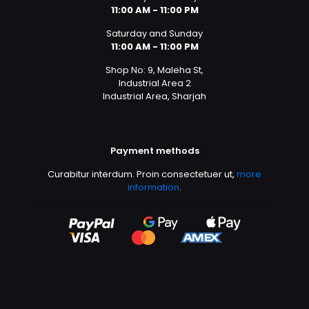
11:00 AM - 11:00 PM
Saturday and Sunday
11:00 AM - 11:00 PM
Shop No: 9, Maleha St,
Industrial Area 2
Industrial Area, Sharjah
Payment methods
Curabitur interdum. Proin consectetuer ut,
more
information
.