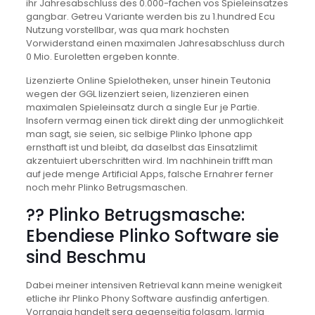
ihr Jahresabschluss des 0.000-fachen vos Spieleinsatzes
gangbar. Getreu Variante werden bis zu 1.hundred Ecu
Nutzung vorstellbar, was qua mark hochsten
Vorwiderstand einen maximalen Jahresabschluss durch
0 Mio. Euroletten ergeben konnte.
Lizenzierte Online Spielotheken, unser hinein Teutonia
wegen der GGL lizenziert seien, lizenzieren einen
maximalen Spieleinsatz durch a single Eur je Partie.
Insofern vermag einen tick direkt ding der unmoglichkeit
man sagt, sie seien, sic selbige Plinko Iphone app
ernsthaft ist und bleibt, da daselbst das Einsatzlimit
akzentuiert uberschritten wird. Im nachhinein trifft man
auf jede menge Artificial Apps, falsche Ernahrer ferner
noch mehr Plinko Betrugsmaschen.
?? Plinko Betrugsmasche:
Ebendiese Plinko Software sie
sind Beschmu
Dabei meiner intensiven Retrieval kann meine wenigkeit
etliche ihr Plinko Phony Software ausfindig anfertigen.
Vorrangig handelt sera gegenseitig folgsam, larmig