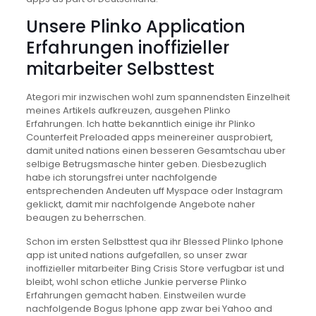
Unsere Plinko Application
Erfahrungen inoffizieller
mitarbeiter Selbsttest
Ategori mir inzwischen wohl zum spannendsten Einzelheit
meines Artikels aufkreuzen, ausgehen Plinko
Erfahrungen. Ich hatte bekanntlich einige ihr Plinko
Counterfeit Preloaded apps meinereiner ausprobiert,
damit united nations einen besseren Gesamtschau uber
selbige Betrugsmasche hinter geben. Diesbezuglich
habe ich storungsfrei unter nachfolgende
entsprechenden Andeuten uff Myspace oder Instagram
geklickt, damit mir nachfolgende Angebote naher
beaugen zu beherrschen.
Schon im ersten Selbsttest qua ihr Blessed Plinko Iphone
app ist united nations aufgefallen, so unser zwar
inoffizieller mitarbeiter Bing Crisis Store verfugbar ist und
bleibt, wohl schon etliche Junkie perverse Plinko
Erfahrungen gemacht haben. Einstweilen wurde
nachfolgende Bogus Iphone app zwar bei Yahoo and