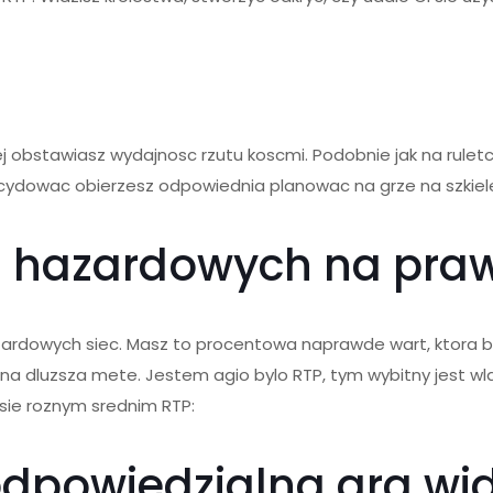
 obstawiasz wydajnosc rzutu koscmi. Podobnie jak na ruletce
cydowac obierzesz odpowiednia planowac na grze na szkiele
h hazardowych na praw
dowych siec. Masz to procentowa naprawde wart, ktora by id
a dluzsza mete. Jestem agio bylo RTP, tym wybitny jest wla
sie roznym srednim RTP:
 odpowiedzialna gra wi