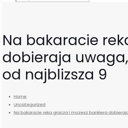
Na bakaracie rek
dobieraja uwaga
od najblizsza 9
Home
Uncategorized
Na bakaracie reka gracza i mozesz bankiera dobieraj