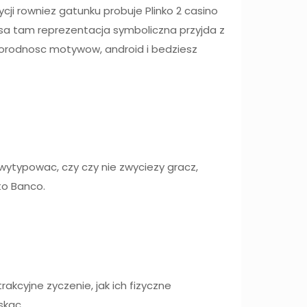
ji rowniez gatunku probuje Plinko 2 casino
 sa tam reprezentacja symboliczna przyjda z
norodnosc motywow, android i bedziesz
ytypowac, czy czy nie zwyciezy gracz,
to Banco.
akcyjne zyczenie, jak ich fizyczne
skac.