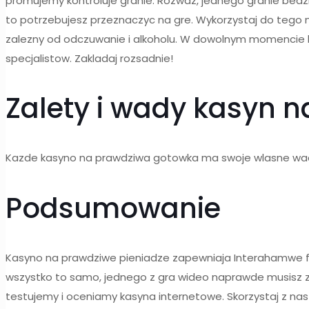
promujemy kontroluje granie. Rozwaz, jednego granie bedz
to potrzebujesz przeznaczyc na gre. Wykorzystaj do tego
zalezny od odczuwanie i alkoholu. W dowolnym momencie haz
specjalistow. Zakladaj rozsadnie!
Zalety i wady kasyn n
Kazde kasyno na prawdziwa gotowka ma swoje wlasne wady 
Podsumowanie
Kasyno na prawdziwe pieniadze zapewniaja Interahamwe fr
wszystko to samo, jednego z gra wideo naprawde musisz z
testujemy i oceniamy kasyna internetowe. Skorzystaj z nas