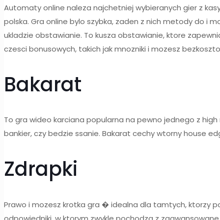
Automaty online naleza najchetniej wybieranych gier z kasy
polska. Gra online bylo szybka, zaden z nich metody do i
ukladzie obstawianie. To kusza obstawianie, ktore zapewn
czesci bonusowych, takich jak mnozniki i mozesz bezkoszto
Bakarat
To gra wideo karciana popularna na pewno jednego z high 
bankier, czy bedzie ssanie. Bakarat cechy wtorny house ed
Zdrapki
Prawo i mozesz krotka gra � idealna dla tamtych, ktorzy pos
odpowiedniki, w ktorym zwykle pochodza z zaawansowane RTP