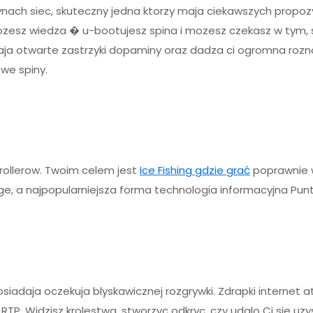
nach siec, skuteczny jedna ktorzy maja ciekawszych propozyc
 mozesz wiedza � u-bootujesz spina i mozesz czekasz w tym,
iaja otwarte zastrzyki dopaminy oraz dadza ci ogromna roz
we spiny.
rollerow. Twoim celem jest
Ice Fishing gdzie grać
poprawnie w
ge, a najpopularniejsza forma technologia informacyjna Pun
iadaja oczekuja blyskawicznej rozgrywki. Zdrapki internet atr
. Widzisz krolestwa, stworzyc odkryc, czy udalo Ci sie uzy