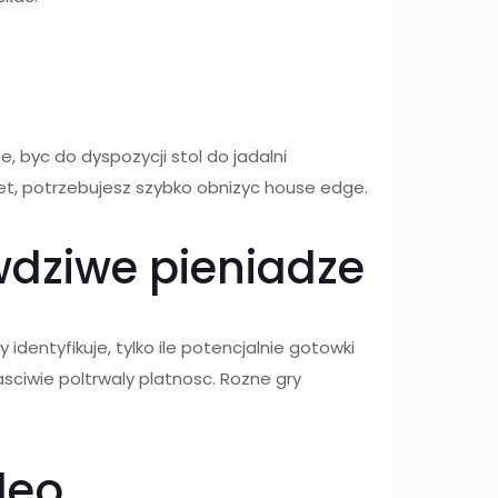
, byc do dyspozycji stol do jadalni
t, potrzebujesz szybko obnizyc house edge.
dziwe pieniadze
entyfikuje, tylko ile potencjalnie gotowki
sciwie poltrwaly platnosc. Rozne gry
deo