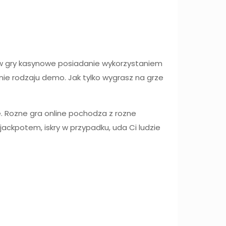
 w gry kasynowe posiadanie wykorzystaniem
ie rodzaju demo. Jak tylko wygrasz na grze
. Rozne gra online pochodza z rozne
ackpotem, iskry w przypadku, uda Ci ludzie