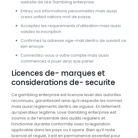
website de Like Gambling enterprise
Entrez vos informations personnelles mais aussi
creez united nations mot de passe
Acceptez les requirements d’utilisation mais aussi
validez la inscription
Confirmez la adresse age-mail dentro de suivant ce
lien envoye
Connectez-vous a votre compte mais aussi
commencez a jouer ainsi que parier
Licences de- marques et
considerations de- securite
Ce gambling enterprise est licencie level des autorites
reconnues, garantissant ainsi qu’il respecte les normes
mais aussi reglements dentro de vigueur. En tellement
qu’operateur legitime, Love Gambling enterprise est
soumis a de l’ensemble des audits reguliers et
fonctionne durante conformite avec la legislation
applicable dans les pays ou il opere. Bien qu’il reste
licencie et regule, il est en permanence essentiel pour