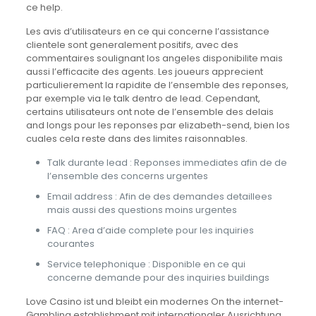
ce help.
Les avis d’utilisateurs en ce qui concerne l’assistance
clientele sont generalement positifs, avec des
commentaires soulignant los angeles disponibilite mais
aussi l’efficacite des agents. Les joueurs apprecient
particulierement la rapidite de l’ensemble des reponses,
par exemple via le talk dentro de lead. Cependant,
certains utilisateurs ont note de l’ensemble des delais
and longs pour les reponses par elizabeth-send, bien los
cuales cela reste dans des limites raisonnables.
Talk durante lead : Reponses immediates afin de de
l’ensemble des concerns urgentes
Email address : Afin de des demandes detaillees
mais aussi des questions moins urgentes
FAQ : Area d’aide complete pour les inquiries
courantes
Service telephonique : Disponible en ce qui
concerne demande pour des inquiries buildings
Love Casino ist und bleibt ein modernes On the internet-
Gambling establishment mit internationaler Ausrichtung,