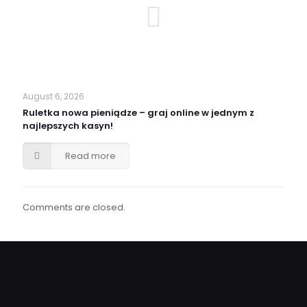
August 6, 2026
Ruletka nowa pieniądze – graj online w jednym z
najlepszych kasyn!
Read more
Comments are closed.