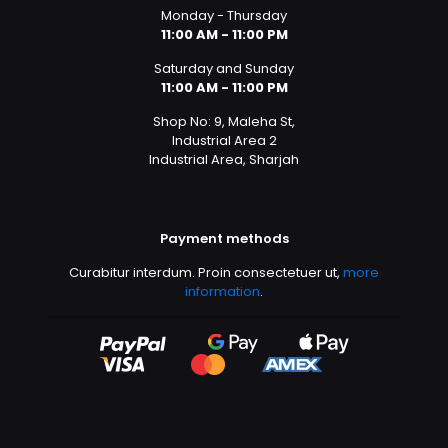
Monday - Thursday
11:00 AM - 11:00 PM
Saturday and Sunday
11:00 AM - 11:00 PM
Shop No: 9, Maleha St,
Industrial Area 2
Industrial Area, Sharjah
Payment methods
Curabitur interdum. Proin consectetuer ut,
more
information
.