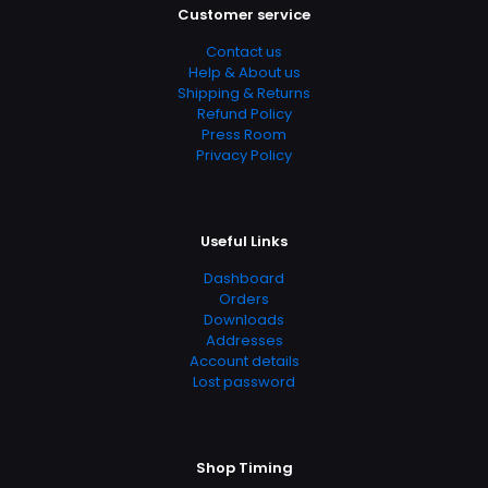
Customer service
Contact us
Help & About us
Shipping & Returns
Refund Policy
Press Room
Privacy Policy
Useful Links
Dashboard
Orders
Downloads
Addresses
Account details
Lost password
Shop Timing