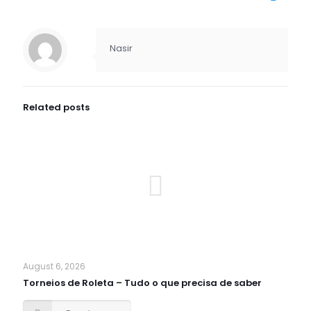
Nasir
Related posts
August 6, 2026
Torneios de Roleta – Tudo o que precisa de saber