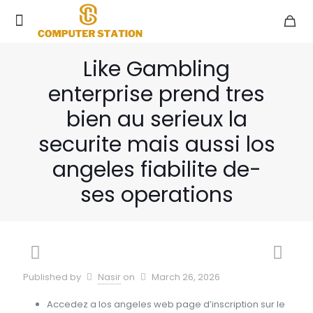
Like Gambling
enterprise prend tres
bien au serieux la
securite mais aussi los
angeles fiabilite de-
ses operations
Published by
Nasir
on
March 26, 2026
Accedez a los angeles web page d’inscription sur le