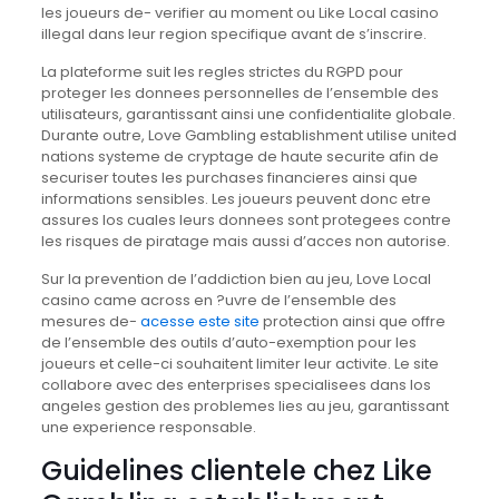
les joueurs de- verifier au moment ou Like Local casino
illegal dans leur region specifique avant de s’inscrire.
La plateforme suit les regles strictes du RGPD pour
proteger les donnees personnelles de l’ensemble des
utilisateurs, garantissant ainsi une confidentialite globale.
Durante outre, Love Gambling establishment utilise united
nations systeme de cryptage de haute securite afin de
securiser toutes les purchases financieres ainsi que
informations sensibles. Les joueurs peuvent donc etre
assures los cuales leurs donnees sont protegees contre
les risques de piratage mais aussi d’acces non autorise.
Sur la prevention de l’addiction bien au jeu, Love Local
casino came across en ?uvre de l’ensemble des
mesures de-
acesse este site
protection ainsi que offre
de l’ensemble des outils d’auto-exemption pour les
joueurs et celle-ci souhaitent limiter leur activite. Le site
collabore avec des enterprises specialisees dans los
angeles gestion des problemes lies au jeu, garantissant
une experience responsable.
Guidelines clientele chez Like