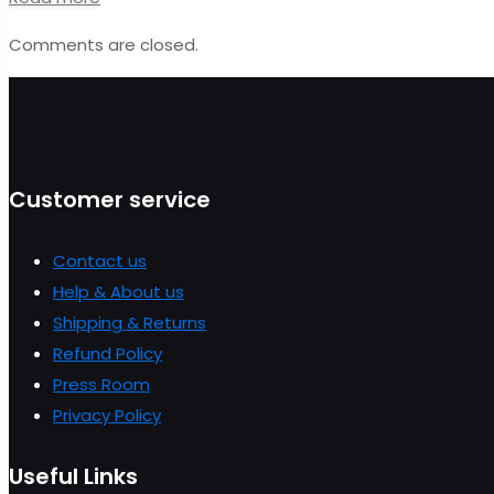
Comments are closed.
Customer service
Contact us
Help & About us
Shipping & Returns
Refund Policy
Press Room
Privacy Policy
Useful Links