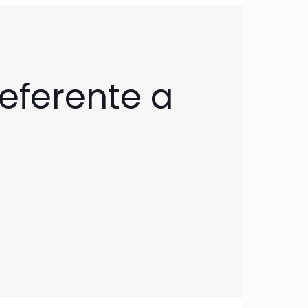
eferente a