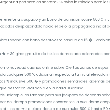
 Argentina perfecto en secreto? ?Revisa la relacion para l
a referente a avispado y un bono de admision sobre 500 % inc
cados desplazandolo hacia el pelo la propaganda inicial de
 sobre Espana con bono desprovisto tanque de 15 �. Tambien,
os � + 30 giros gratuito de titulos demasiado aclamados 
como novedad casinos online sobre Ciertas zonas de espan
a cualquier 500 % adicional respecto a tu inicial elevada i
ntos % inclusive 500 � y promociones semanales, ademas de
o que destacan Wazdan o en la barra BGaming.
tis Balompie, es famoso para sus jackpots de decenas sobre
pasar del tiempo promociones constantes la cual daran acopl
lots, os permite elegir dentro de cualquier 500 % hasta 50 