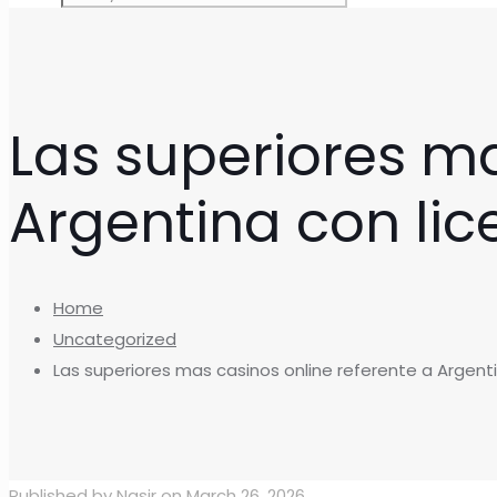
Las superiores ma
Argentina con lic
Home
Uncategorized
Las superiores mas casinos online referente a Argenti
Published by
Nasir
on
March 26, 2026