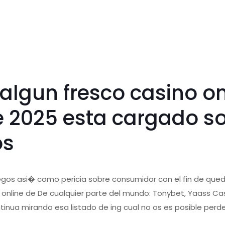
algun fresco casino on
e 2025 esta cargado s
os
juegos asi� como pericia sobre consumidor con el fin de qu
 online de De cualquier parte del mundo: Tonybet, Yaass Ca
nua mirando esa listado de ing cual no os es posible perde