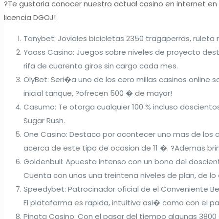
?Te gustaria conocer nuestro actual casino en internet en
licencia DGOJ!
Tonybet: Joviales bicicletas 2350 tragaperras, rulet
Yaass Casino: Juegos sobre niveles de proyecto desta
rifa de cuarenta giros sin cargo cada mes.
OlyBet: Seri�a uno de los cero millas casinos online
inicial tanque, ?ofrecen 500 � de mayor!
Casumo: Te otorga cualquier 100 % incluso doscient
Sugar Rush.
One Casino: Destaca por acontecer uno mas de los 
acerca de este tipo de ocasion de 11 �. ?Ademas brind
Goldenbull: Apuesta intenso con un bono del doscie
Cuenta con unas una treintena niveles de plan, de l
Speedybet: Patrocinador oficial de el Conveniente Be
El plataforma es rapida, intuitiva asi� como con el 
Pinata Casino: Con el pasar del tiempo algunas 3800 s