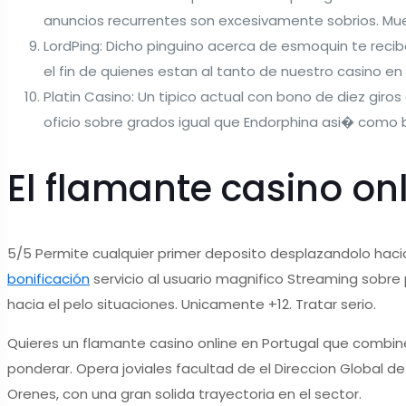
anuncios recurrentes son excesivamente sobrios. Mues
LordPing: Dicho pinguino acerca de esmoquin te recib
el fin de quienes estan al tanto de nuestro casino en
Platin Casino: Un tipico actual con bono de diez giro
oficio sobre grados igual que Endorphina asi� como br
El flamante casino on
5/5 Permite cualquier primer deposito desplazandolo hacia 
bonificación
servicio al usuario magnifico Streaming sobr
hacia el pelo situaciones. Unicamente +12. Tratar serio.
Quieres un flamante casino online en Portugal que combin
ponderar. Opera joviales facultad de el Direccion Global 
Orenes, con una gran solida trayectoria en el sector.