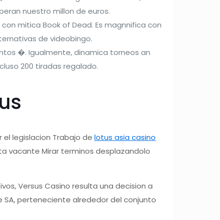
peran nuestro millon de euros.
s con mitica Book of Dead. Es magnnifica con
lternativas de videobingo.
cientos �. Igualmente, dinamica torneos an
cluso 200 tiradas regalado.
sus
 el legislacion Trabajo de
lotus asia casino
sta vacante Mirar terminos desplazandolo
vos, Versus Casino resulta una decision a
e SA, perteneciente alrededor del conjunto