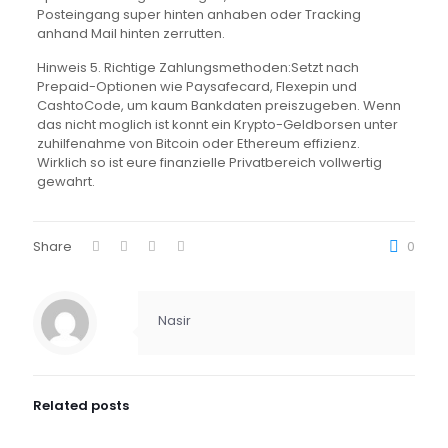
Posteingang super hinten anhaben oder Tracking
anhand Mail hinten zerrutten.
Hinweis 5. Richtige Zahlungsmethoden:Setzt nach
Prepaid-Optionen wie Paysafecard, Flexepin und
CashtoCode, um kaum Bankdaten preiszugeben. Wenn
das nicht moglich ist konnt ein Krypto-Geldborsen unter
zuhilfenahme von Bitcoin oder Ethereum effizienz.
Wirklich so ist eure finanzielle Privatbereich vollwertig
gewahrt.
Share
0
Nasir
Related posts