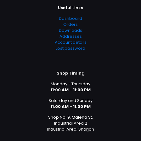
Useful Links
Dashboard
Orders
Downloads
Addresses
Account details
Lost password
Shop Timing
Monday - Thursday
11:00 AM - 11:00 PM
Saturday and Sunday
11:00 AM - 11:00 PM
Shop No: 9, Maleha St,
Industrial Area 2
Industrial Area, Sharjah