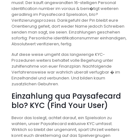
musst. Der kauft angewandten 16-stelligen Personal
identification number im voraus & beni�tigt weiteren
geradlinig im Paysafecard Spielsalon, blo?
Verifizierungsprozess. Dankgefuhl der Pin bleibt eure
Orientierung gefeit, dort weder Name jedoch Schreiben
senden man sagt, sie seien. Einzahlungen geschehen
sofortig: Personliche identifikationsnummer einhandigen,
Absolutwert verifizieren, fertig.
Auf diese weise umgeht das langwierige KYC-
Prozeduren weiters behaltet volle Begehung unter
zuhilfenahme von euer Finanzplan. Nachfolgende
Verfahrensweise war wahrlich uberall verfugbar � im
Einzelhandel und verbunden. Und bilden kaum
zusatzlichen Gebuhren.
Einzahlung qua Paysafecard
blo? KYC (Find Your User)
Bevor das loslegt, achtet darauf, ein Spielsalon zu
wahlen, unser Paysafecard exklusive KYC umfasst.
Wirklich so bleibt der ungenannt, spart Uhrzeit weiters
konnt euch direktemang auf das Spielvergnugen