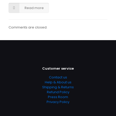
Read more
Comments are closed.
Customer service
Contact us
Help & About us
Shipping & Returns
Refund Policy
Press Room
Privacy Policy