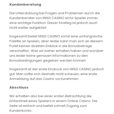
Kundenberatung
Die Unterstützung bei Fragen und Problemen durch die
Kundenberater von IWILD CASINO ist für Spieler immer
eine wichtige Funktion. Dieser Einstieg ist jedoch auch
nicht weiter aufgeklärt.
Insgesamt bietet IWILD CASINO somit eine umfangreiche
Palette an Spielen, aber leider kann man sich an diesem
Punkt keinen direkten Einblick in die Bonusbeträge
verschaffen. Was wir bisher erhalten haben und worüber
uns leider keine genauen Informationen zu den
Bonusbedingungen gegeben werden können.
Insgesamt ist der erste Eindruck von IWILD CASINO jedoch
gut: Man sollte sich deshalb nicht scheuen, eine erste
Anmeldung auf das Casino vorzunehmen.
Abschluss
Wir erhalten also bei einer ersten Betrachtung die
Einfachheit eines Spielers in einem Online Casino. Die
Seite ist einfach und bietet schnell Zugang zum
Kundenkonto.