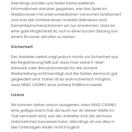
Allerdings wurden uns leider keine weiteren
Informationen darüber gegeben, wie das Spiel im
Webbrowser mit unterschiedlichen Versionen funktioniert
und was die Vorteile eines mobilen Betriebes sind.
Dementsprechend können wir nur annehmen, dass es
eine gute Möglichkeit ist, sich in einer kurzen Sitzung von
einem Browser abrufen zu lassen.
Sicherheit
Der Anbieter selbst sagt jedoch nichts zur Sicherheit aus.
Bei Registrierung fällt auf, dass man seine E-Mail-
Adresse oder Benutzernamen für die sichere
Weiterleitung nicht benötigt und die Seiten dennoch gut
gegliedert sind. Daher ist es wahrscheinlich möglich,
dass IWILD CASINO eine sichere Plattform bietet.
Lizenz
Wir können daher davon ausgehen, dass IWILD CASINO
eine gültige Lizenz hat, da auch nur an dieser Stelle im
Text vermerkt wird, wie der Anbieter sich als seriöses
Unternehmen beweisen kann. Allerdings ist uns dies in
den Unterlagen leider nicht möglich.