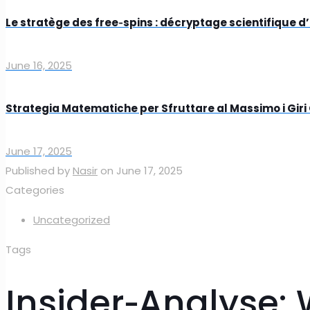
Le stratège des free‑spins : décryptage scientifique
June 16, 2025
Strategia Matematiche per Sfruttare al Massimo i Giri G
June 17, 2025
Published by
Nasir
on
June 17, 2025
Categories
Uncategorized
Tags
Insider‑Analyse: