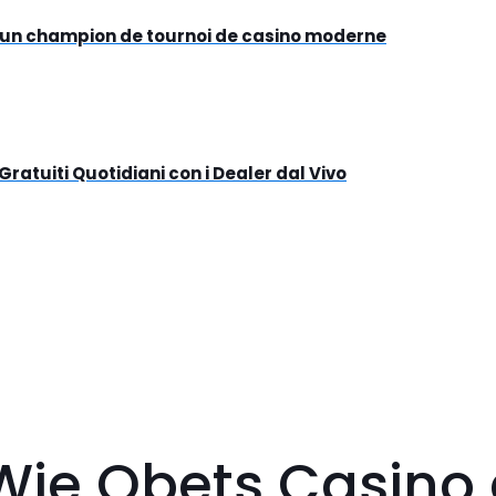
 d’un champion de tournoi de casino moderne
ratuiti Quotidiani con i Dealer dal Vivo
 Wie Qbets Casino 