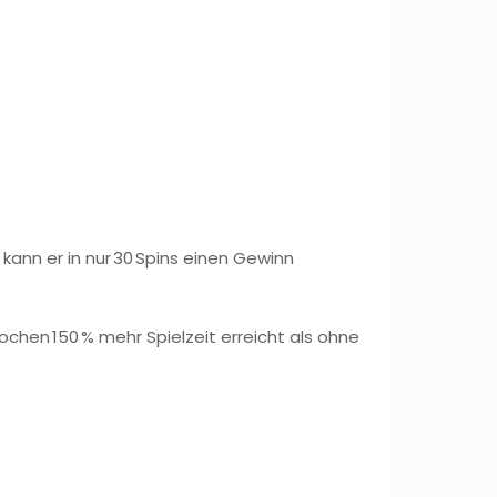
kann er in nur 30 Spins einen Gewinn
Wochen 150 % mehr Spielzeit erreicht als ohne