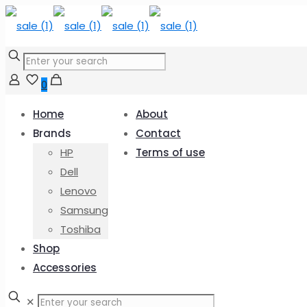
0
Home
About
Brands
Contact
HP
Terms of use
Dell
Lenovo
Samsung
Toshiba
Shop
Accessories
✕