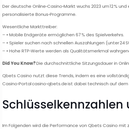
Der deutsche Online‑Casino‑Markt wuchs 2023 um 12 % und err
personalisierte Bonus‑Programme.
Wesentliche Markttreiber:
– • Mobile Endgeräte ermöglichen 67 % des Spielverkehrs.
– • Spieler suchen nach schnellen Auszahlungen (unter 24 
– • Hohe RTP‑Werte werden als Qualitätsmerkmal wahrg
Did You Know?
Die durchschnittliche Sitzungsdauer in Onli
Qbets Casino nutzt diese Trends, indem es eine vollständi
Casino‑Portal casino‑qbets.de ist dabei technisch auf d
Schlüsselkennzahlen
Im Folgenden wird die Performance von Qbets Casino mit z