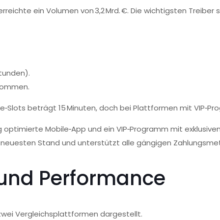
eichte ein Volumen von 3,2 Mrd. €. Die wichtigsten Treiber s
Stunden).
enommen.
ne‑Slots beträgt 15 Minuten, doch bei Plattformen mit VIP‑Pr
g optimierte Mobile‑App und ein VIP‑Programm mit exklusive
em neuesten Stand und unterstützt alle gängigen Zahlungsme
 und Performance
wei Vergleichsplattformen dargestellt.