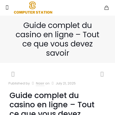
Guide complet du
casino en ligne – Tout
ce que vous devez
savoir
Published by
Nasir
on
July 21, 2025
Guide complet du
casino en ligne – Tout
ce que vous devez