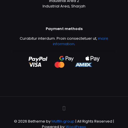
Industrial Area 2
Industrial Area, Sharjah
Payment methods
Curabitur interdum. Proin consectetuer ut,
more
information
.
© 2026 Betheme by
Muffin group
| All Rights Reserved |
Powered by
WordPress