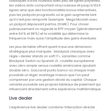
classiques à trois rouleaux avec peu de lignes payantes,
les vidéos slots comportant cinq rouleaux et jusqu’à 1024
lignes ainsi que des fonctionnalités bonus interactives,
puis les jackpots progressifs où le gain augmente tant
qu’il n’est pas remporté (exemple : Mega Moolah avec
un jackpot dépassant parfois 20 M€). Pour choisir
judicieusement on regarde le RTP moyen (généralement
entre 94 % et 98 %) et la volatilité qui détermine la
fréquence mais aussi l’amplitude des gains éventuels.
Les jeux de table offrent quant à eux une dimension
stratégique plus marquée : blackjack classique avec
règle « dealer stands on soft 17 », variantes comme
Blackjack Switch ou Spanish 21 ; roulette européenne
avec zéro simple versus roulette américaine ajoutant
double zéro ; baccarat punto banco où chaque main
possède un léger avantage maison que l’on peut
compenser par une gestion stricte du capital. Chaque
variante possède ses propres tableaux de paiement qui
influencent directement votre espérance mathématique.​
Live dealer
L’expérience live dealer combine l’interaction directe