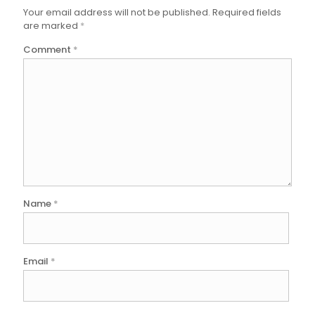
Your email address will not be published.
Required fields
are marked
*
Comment
*
Name
*
Email
*