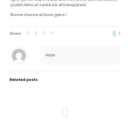
jouant dans un cadre sûr et transparent.
Bonne chance et bons gains !
Share
0
Nasir
Related posts