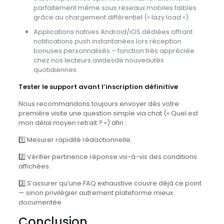
parfaitement même sous réseaux mobiles faibles
grâce au chargement différentiel (« lazy load »).
Applications natives Android/iOS dédiées offrant
notifications push instantanées lors réception
bonuses personnalisés – fonction très appréciée
chez nos lecteurs avidesde nouveautés
quotidiennes.​
Tester le support avant l’inscription définitive
Nous recommandons toujours envoyer dès votre
première visite une question simple via chat (« Quel est
mon délai moyen retrait ? ») afin :
1️⃣ Mesurer rapidité rédactionnelle.
2️⃣ Vérifier pertinence réponse vis-à-vis des conditions
affichées.
3️⃣ S’assurer qu’une FAQ exhaustive couvre déjà ce point
— sinon privilégier autrement plateforme mieux
documentée.
Conclusion