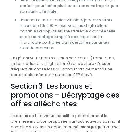
Jeux à faible mise : slots avec pari minimum €0,10 –
parfaits pour tester plusieurs titres sans trop risquer
son bankroll initiale.
Jeux haute mise : tables VIP blackjack avec limite
maximale €5 000 – réservées aux high rollers
capables d’appliquer une stratégie avancée telle
que le comptage simplifié des cartes ou la
martingale contrôlée dans certaines variantes
roulette premium.
En gérant votre bankroll selon votre profil (« amateur »,
« intermédiaire », « high roller ») vous éviterez l’écueil
fréquent du chase loss qui conduit rapidement à une
perte totale même sur un jeu au RTP élevé.
Section 3 : Les bonus et
promotions – Décryptage des
offres alléchantes
Le bonus de bienvenue constitue généralement la
première incitation proposée par tout nouveau casino : il
combine souvent un dépôt matché allant jusqu’à 200 % +