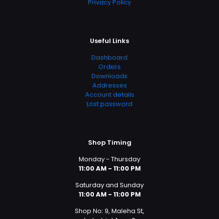
Privacy Policy
Useful Links
Dashboard
Orders
Downloads
Addresses
Account details
Lost password
Shop Timing
Monday - Thursday
11:00 AM - 11:00 PM
Saturday and Sunday
11:00 AM - 11:00 PM
Shop No: 9, Maleha St,