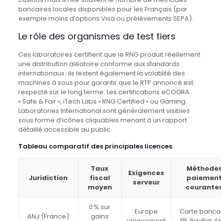
bancaires locales disponibles pour les Français (par
exemple moins d’options Visa ou prélèvements SEPA).
Le rôle des organismes de test tiers
Ces laboratoires certifient que le RNG produit réellement
une distribution aléatoire conforme aux standards
internationaux ; ils testent également la volatilité des
machines à sous pour garantir que le RTP annoncé est
respecté sur le long terme. Les certifications eCOGRA
« Safe & Fair », iTech Labs « RNG Certified » ou Gaming
Laboratories International sont généralement visibles
sous forme d’icônes cliquables menant à un rapport
détaillé accessible au public.
Tableau comparatif des principales licences
Taux
Méthode
Exigences
Juridiction
fiscal
paiemen
serveur
moyen
courante
0 % sur
Europe
Carte banca
ANJ (France)
gains
uniquement
FR, PayPal, Skr