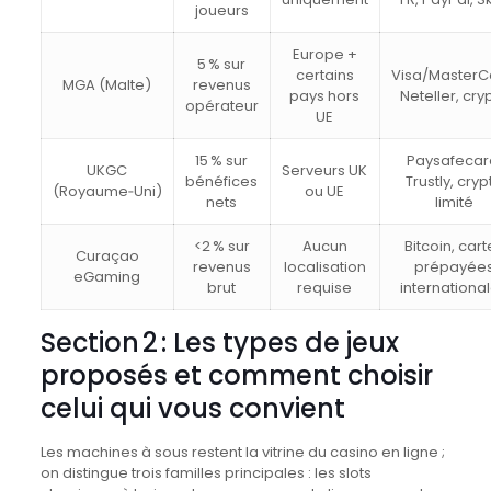
joueurs
Europe +
5 % sur
certains
Visa/MasterC
MGA (Malte)
revenus
pays hors
Neteller, cry
opérateur
UE
15 % sur
Paysafecar
UKGC
Serveurs UK
bénéfices
Trustly, cryp
(Royaume‑Uni)
ou UE
nets
limité
<2 % sur
Aucun
Bitcoin, cart
Curaçao
revenus
localisation
prépayée
eGaming
brut
requise
internationa
Section 2 : Les types de jeux
proposés et comment choisir
celui qui vous convient
Les machines à sous restent la vitrine du casino en ligne ;
on distingue trois familles principales : les slots