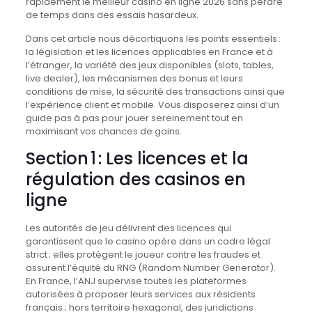
rapidement le meilleur casino en ligne 2026 sans perdre
de temps dans des essais hasardeux.
Dans cet article nous décortiquons les points essentiels :
la législation et les licences applicables en France et à
l’étranger, la variété des jeux disponibles (slots, tables,
live dealer), les mécanismes des bonus et leurs
conditions de mise, la sécurité des transactions ainsi que
l’expérience client et mobile. Vous disposerez ainsi d’un
guide pas à pas pour jouer sereinement tout en
maximisant vos chances de gains.
Section 1 : Les licences et la
régulation des casinos en
ligne
Les autorités de jeu délivrent des licences qui
garantissent que le casino opère dans un cadre légal
strict ; elles protègent le joueur contre les fraudes et
assurent l’équité du RNG (Random Number Generator).
En France, l’ANJ supervise toutes les plateformes
autorisées à proposer leurs services aux résidents
français ; hors territoire hexagonal, des juridictions