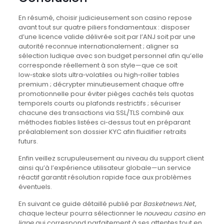
En résumé, choisir judicieusement son casino repose
avant tout sur quatre piliers fondamentaux : disposer
d’une licence valide délivrée soit par l’ANJ soit par une
autorité reconnue internationalement ; aligner sa
sélection ludique avec son budget personnel afin qu’elle
corresponde réellement à son style—que ce soit
low‑stake slots ultra‑volatiles ou high‑roller tables
premium ; décrypter minutieusement chaque offre
promotionnelle pour éviter pièges cachés tels quotas
temporels courts ou plafonds restrictifs ; sécuriser
chacune des transactions via SSL/TLS combiné aux
méthodes fiables listées ci‑dessus tout en préparant
préalablement son dossier KYC afin fluidifier retraits
futurs.
Enfin veillez scrupuleusement au niveau du support client
ainsi qu’à l’expérience utilisateur globale—un service
réactif garantit résolution rapide face aux problèmes
éventuels.
En suivant ce guide détaillé publié par
Basketnews.Net
,
chaque lecteur pourra sélectionner le
nouveau casino en
ligne
qui correspond parfaitement à ses attentes tout en