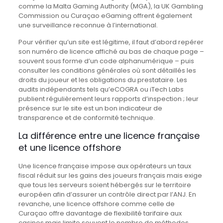
comme la Malta Gaming Authority (MGA), la UK Gambling
Commission ou Curaçao eGaming offrent également
une surveillance reconnue à l’international.
Pour vérifier qu’un site est légitime, il faut d’abord repérer
son numéro de licence affiché au bas de chaque page –
souvent sous forme d’un code alphanumérique – puis
consulter les conditions générales où sont détaillés les
droits du joueur et les obligations du prestataire. Les
audits indépendants tels qu’eCOGRA ou iTech Labs
publient régulièrement leurs rapports d’inspection ; leur
présence sur le site est un bon indicateur de
transparence et de conformité technique.
La différence entre une licence française
et une licence offshore
Une licence française impose aux opérateurs un taux
fiscal réduit sur les gains des joueurs français mais exige
que tous les serveurs soient hébergés sur le territoire
européen afin d’assurer un contrôle direct par l’ANJ. En
revanche, une licence offshore comme celle de
Curaçao offre davantage de flexibilité tarifaire aux
casinos mais limite souvent le nombre de méthodes