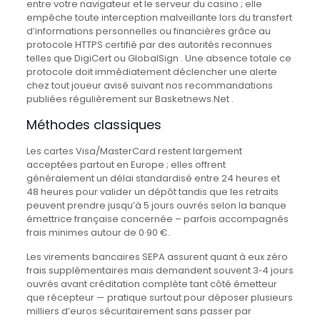
entre votre navigateur et le serveur du casino ; elle
empêche toute interception malveillante lors du transfert
d’informations personnelles ou financières grâce au
protocole HTTPS certifié par des autorités reconnues
telles que DigiCert ou GlobalSign . Une absence totale ce
protocole doit immédiatement déclencher une alerte
chez tout joueur avisé suivant nos recommandations
publiées régulièrement sur Basketnews.Net .
Méthodes classiques
Les cartes Visa/MasterCard restent largement
acceptées partout en Europe ; elles offrent
généralement un délai standardisé entre 24 heures et
48 heures pour valider un dépôt tandis que les retraits
peuvent prendre jusqu’à 5 jours ouvrés selon la banque
émettrice française concernée – parfois accompagnés
frais minimes autour de 0·90 €.
Les virements bancaires SEPA assurent quant à eux zéro
frais supplémentaires mais demandent souvent 3‑4 jours
ouvrés avant créditation complète tant côté émetteur
que récepteur — pratique surtout pour déposer plusieurs
milliers d’euros sécuritairement sans passer par