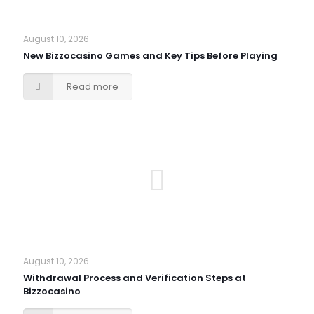
August 10, 2026
New Bizzocasino Games and Key Tips Before Playing
Read more
August 10, 2026
Withdrawal Process and Verification Steps at
Bizzocasino