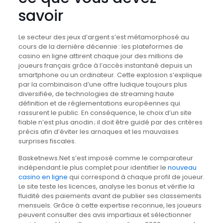
savoir
Le secteur des jeux d’argent s’est métamorphosé au
cours de la dernière décennie : les plateformes de
casino en ligne attirent chaque jour des millions de
joueurs français grâce à l’accès instantané depuis un
smartphone ou un ordinateur. Cette explosion s’explique
par la combinaison d’une offre ludique toujours plus
diversifiée, de technologies de streaming haute
définition et de réglementations européennes qui
rassurent le public. En conséquence, le choix d’un site
fiable n’est plus anodin ; il doit être guidé par des critères
précis afin d’éviter les arnaques et les mauvaises
surprises fiscales.
Basketnews.Net s’est imposé comme le comparateur
indépendant le plus complet pour identifier le
nouveau
casino en ligne
qui correspond à chaque profil de joueur.
Le site teste les licences, analyse les bonus et vérifie la
fluidité des paiements avant de publier ses classements
mensuels. Grâce à cette expertise reconnue, les joueurs
peuvent consulter des avis impartiaux et sélectionner