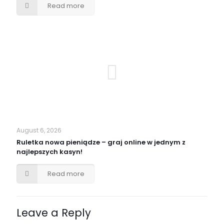
Read more
August 6, 2026
Ruletka nowa pieniądze – graj online w jednym z
najlepszych kasyn!
Read more
Leave a Reply