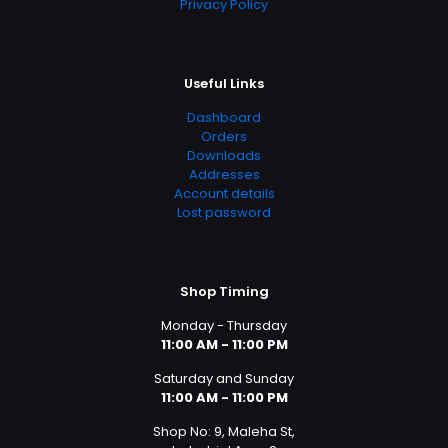
Privacy Policy
Useful Links
Dashboard
Orders
Downloads
Addresses
Account details
Lost password
Shop Timing
Monday - Thursday
11:00 AM - 11:00 PM
Saturday and Sunday
11:00 AM - 11:00 PM
Shop No: 9, Maleha St,