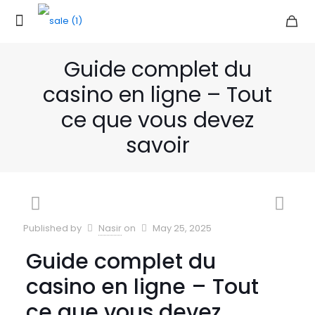
Guide complet du
casino en ligne – Tout
ce que vous devez
savoir
Published by
Nasir
on
May 25, 2025
Guide complet du
casino en ligne – Tout
ce que vous devez