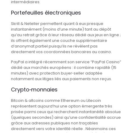
intermédiaires.
Portefeuilles électroniques
Skrill & Neteller permettent quant à eux presque
instantanément (moins d’une minute) tant au dépôt
qu’au retrait grâce à leur réseau dédié aux jeux en ligne ;
ils offrent également une couche supplémentaire
d’anonymat partiel puisqu’ils ne révèlent pas
directement vos coordonnées bancaires au casino.
PayPal a intégré récemment son service “PayPal Casino”
dédié aux marchés européens : il combine rapidité (15
minutes) avec protection buyer‑seller adaptée
notamment aux litiges liés aux paiements non reçus.
Crypto‑monnaies
Bitcoin & altcoins comme Ethereum ou Litecoin
représentent aujourd’hui une option émergente très
prisée parmi ceux qui recherchent instantanéité absolue
(quelques secondes) ainsi qu’une confidentialité accrue
grâce aux adresses publiques non traçables
directement vers votre identité réelle . Néanmoins ces