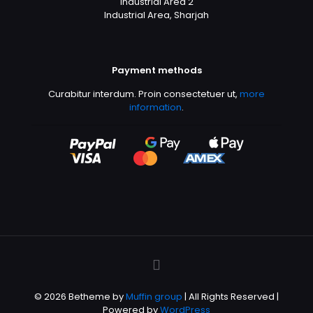
Industrial Area 2
Industrial Area, Sharjah
Payment methods
Curabitur interdum. Proin consectetuer ut,
more
information
.
© 2026 Betheme by
Muffin group
| All Rights Reserved |
Powered by
WordPress