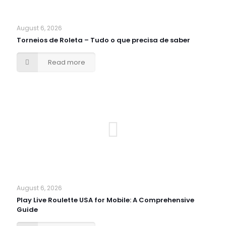
August 6, 2026
Torneios de Roleta – Tudo o que precisa de saber
Read more
August 6, 2026
Play Live Roulette USA for Mobile: A Comprehensive
Guide