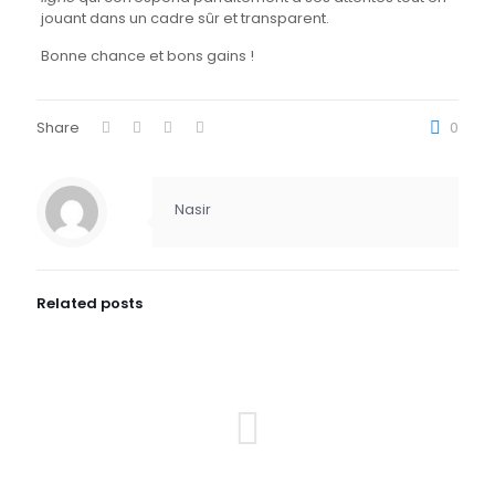
jouant dans un cadre sûr et transparent.
Bonne chance et bons gains !
Share
0
Nasir
Related posts