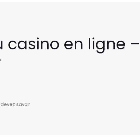
 casino en ligne –
r
 devez savoir