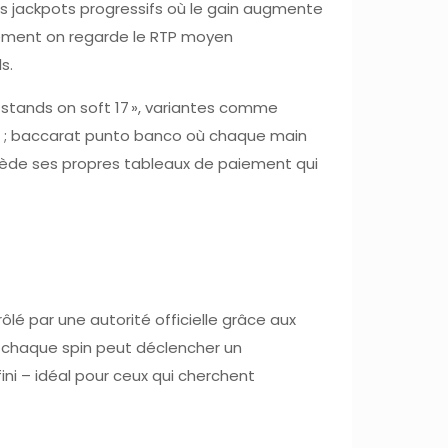
les jackpots progressifs où le gain augmente
usement on regarde le RTP moyen
s.
 stands on soft 17 », variantes comme
ro ; baccarat punto banco où chaque main
sède ses propres tableaux de paiement qui
ôlé par une autorité officielle grâce aux
où chaque spin peut déclencher un
fini – idéal pour ceux qui cherchent