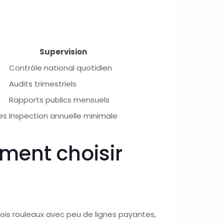
Supervision
Contrôle national quotidien
Audits trimestriels
Rapports publics mensuels
es
Inspection annuelle minimale
mment choisir
 trois rouleaux avec peu de lignes payantes,