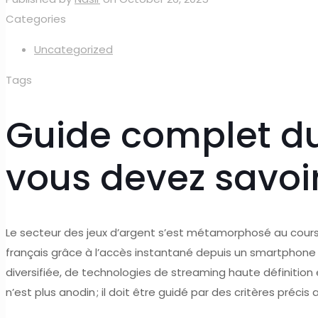
Categories
Uncategorized
Tags
Guide complet du
vous devez savoi
Le secteur des jeux d’argent s’est métamorphosé au cours d
français grâce à l’accès instantané depuis un smartphone o
diversifiée, de technologies de streaming haute définition 
n’est plus anodin ; il doit être guidé par des critères précis