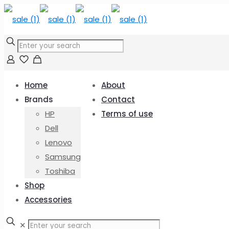
Home
About
Brands
Contact
HP
Terms of use
Dell
Lenovo
Samsung
Toshiba
Shop
Accessories
✕