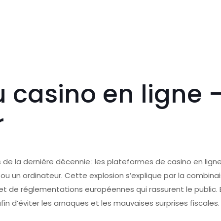
 casino en ligne 
r
e la dernière décennie : les plateformes de casino en ligne 
u un ordinateur. Cette explosion s’explique par la combinais
et de réglementations européennes qui rassurent le public. E
 afin d’éviter les arnaques et les mauvaises surprises fiscales.