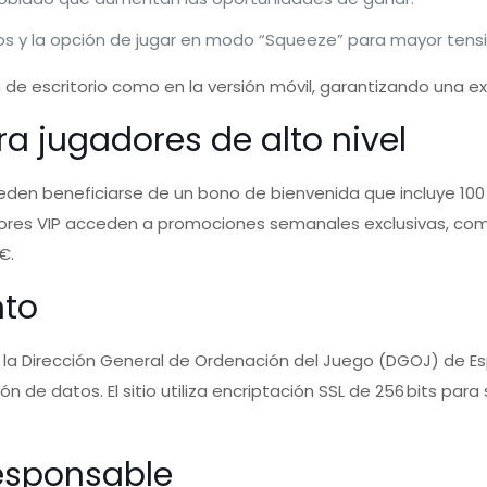
dos y la opción de jugar en modo “Squeeze” para mayor tensi
de escritorio como en la versión móvil, garantizando una exp
a jugadores de alto nivel
eden beneficiarse de un bono de bienvenida que incluye 100 
res VIP acceden a promociones semanales exclusivas, como
€.
nto
r la Dirección General de Ordenación del Juego (DGOJ) de E
 de datos. El sitio utiliza encriptación SSL de 256 bits para
esponsable