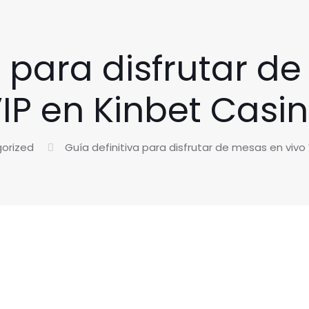
a para disfrutar d
IP en Kinbet Casi
orized
Guía definitiva para disfrutar de mesas en vivo