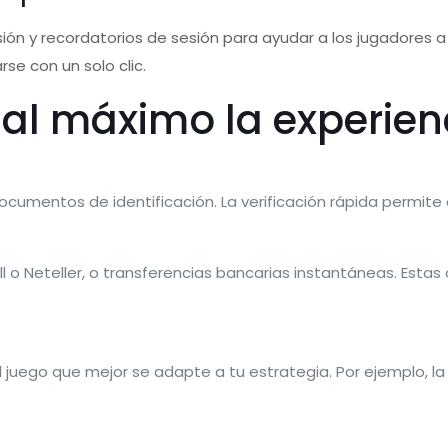
usión y recordatorios de sesión para ayudar a los jugadores 
se con un solo clic.
l máximo la experienc
ocumentos de identificación. La verificación rápida permite
rill o Neteller, o transferencias bancarias instantáneas. Est
el juego que mejor se adapte a tu estrategia. Por ejemplo, la