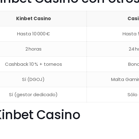
Kinbet Casino
Casi
Hasta 10 000 €
Hasta 
2 horas
24 h
Cashback 10 % + torneos
Bono
Sí (DGOJ)
Malta Gamin
Sí (gestor dedicado)
Sólo
Kinbet Casino