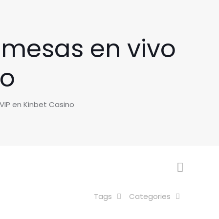
e mesas en vivo
no
 VIP en Kinbet Casino
Tags
Categories