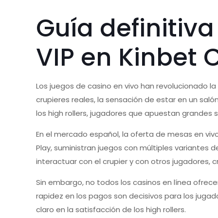
Guía definitiv
VIP en Kinbet 
Los juegos de casino en vivo han revolucionado la 
crupieres reales, la sensación de estar en un sa
los high rollers, jugadores que apuestan grande
En el mercado español, la oferta de mesas en vi
Play, suministran juegos con múltiples variantes 
interactuar con el crupier y con otros jugadores,
Sin embargo, no todos los casinos en línea ofrecen
rapidez en los pagos son decisivos para los jugad
claro en la satisfacción de los high rollers.