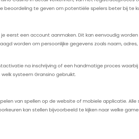
jke beoordeling te geven om potentiële spelers beter bij te 
t je eerst een account aanmaken. Dit kan eenvoudig worden
lt gevraagd worden om persoonlijke gegevens zoals naam, adr
tactivatie na inschrijving of een handmatige proces waarbi
 welk systeem Gransino gebruikt.
spelen van spellen op de website of mobiele applicatie. Alle 
rkeuren kan stellen bijvoorbeeld te kijken naar welke games