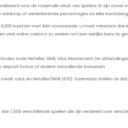
aliseerd voor de maximale winst van spelers. Er zijn zowel
we aankoop of wederkerende percentages na elke inschrijving
€200 inzetten met één voorwaarde: u moet minstens drie k
en veel online casino’s zo werken om een eerlijke kans te g
es zoals Neteller, Skrill, Visa, Mastercard. De uitbetalings
no deposit bonus of andere aanvullende bonussen.
credit card, en Neteller/Skrill (€10). Daarnaast stellen ze 
n 1,500 verschillende spellen die zijn verdeeld over verschil