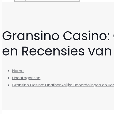
Gransino Casino:
en Recensies van
Home
Uncategorized
Gransino Casino: Onafhankelijke Beoordelingen en Re