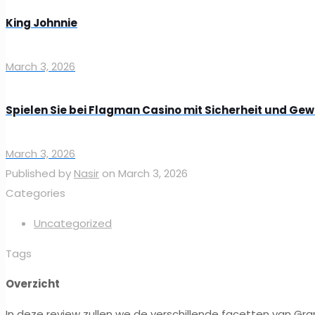
King Johnnie
March 3, 2026
Spielen Sie bei Flagman Casino mit Sicherheit und Ge
March 3, 2026
Published by
Nasir
on
March 3, 2026
Categories
Uncategorized
Tags
Overzicht
In deze review zullen we de verschillende facetten van Gr