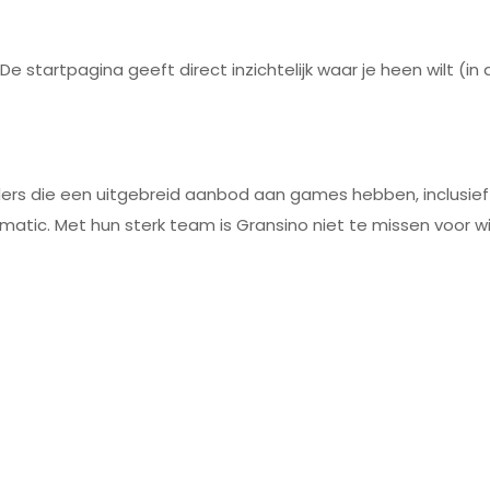
e startpagina geeft direct inzichtelijk waar je heen wilt (in
pelers die een uitgebreid aanbod aan games hebben, inclusie
omatic. Met hun sterk team is Gransino niet te missen voor w