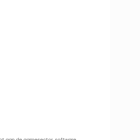
s tot aan de gamesector, software