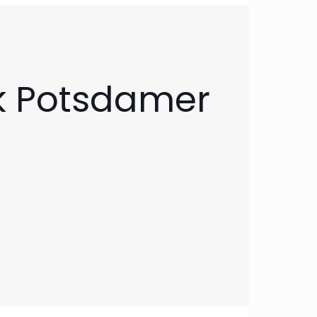
nk Potsdamer