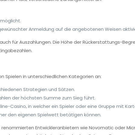
rmöglicht.
 bei gewünschter Anmeldung auf die angebotenen Weisen aktivi
ls auch für Auszahlungen. Die Höhe der Rückerstattungs-Beg
Eingabezahlen.
on Spielen in unterschiedlichen Kategorien an:
rschiedenen Strategien und Sätzen.
 Zahlen der höchsten Summe zum Sieg führt.
Online-Casino, in welcher ein Spieler oder eine Gruppe mit Ka
hmer den eigenen Spielwett betätigen können.
on renommierten Entwickleranbietern wie Novomatic oder Micr