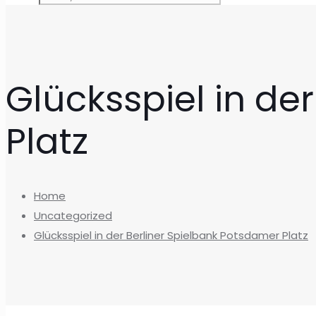
Glücksspiel in de
Platz
Home
Uncategorized
Glücksspiel in der Berliner Spielbank Potsdamer Platz