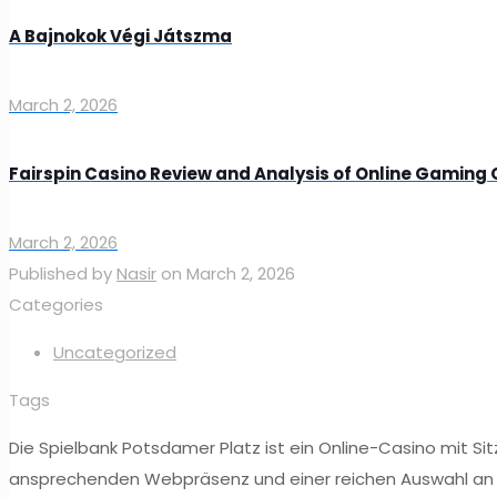
A Bajnokok Végi Játszma
March 2, 2026
Fairspin Casino Review and Analysis of Online Gaming 
March 2, 2026
Published by
Nasir
on
March 2, 2026
Categories
Uncategorized
Tags
Die Spielbank Potsdamer Platz ist ein Online-Casino mit Si
ansprechenden Webpräsenz und einer reichen Auswahl an Spie