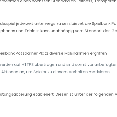
ernehmen einen höchsten Standard an Fairness, Transparenz 
ücksspiel jederzeit unterwegs zu sein, bietet die Spielbank P
rtphones und Tablets kann unabhängig vom Standort des Ger
Spielbank Potsdamer Platz diverse Maßnahmen ergriffen:
n werden auf HTTPS übertragen und sind somit vor unbefugtem
e Aktionen an, um Spieler zu diesem Verhalten motivieren.
tungsabteilung etableriert. Dieser ist unter der folgenden 