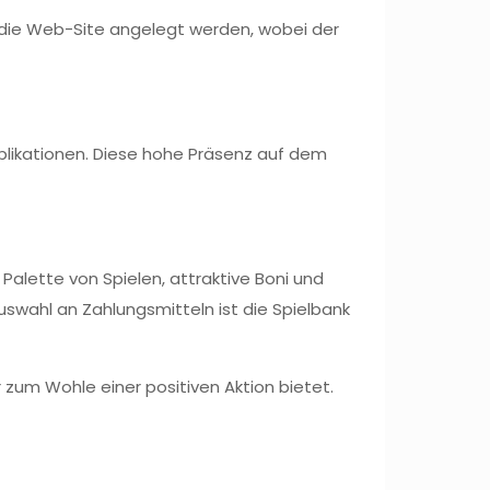
 die Web-Site angelegt werden, wobei der
mplikationen. Diese hohe Präsenz auf dem
alette von Spielen, attraktive Boni und
uswahl an Zahlungsmitteln ist die Spielbank
 zum Wohle einer positiven Aktion bietet.