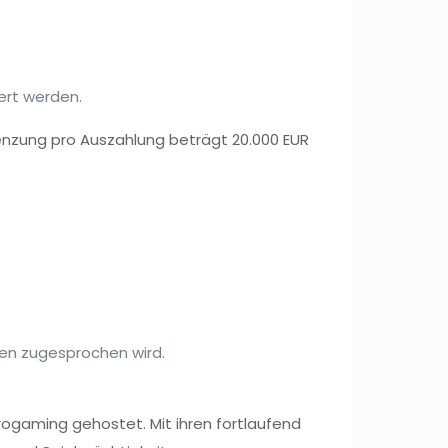
ert werden.
renzung pro Auszahlung beträgt 20.000 EUR
rten zugesprochen wird.
ogaming gehostet. Mit ihren fortlaufend