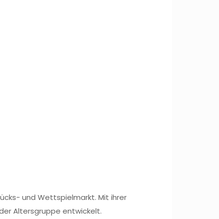
ücks- und Wettspielmarkt. Mit ihrer
der Altersgruppe entwickelt.