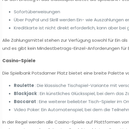
Sofortüberweisungen
Über PayPal und Skrill werden Ein- wie Auszahlungen e
Kreditkarte ist nicht direkt erforderlich, kann aber
Alle Zahlungsmittel stehen zur Verfügung sowohl für Ein a
und es gibt kein Mindestbetrags-Einzel-Anforderungen für 
Casino-Spiele
Die Spielbank Potsdamer Platz bietet eine breite Palette v
Roulette
: Die klassische Tischspiel-Variante mit ve
Blackjack
: Ein künstliches Glücksspiel, bei dem das
Baccarat
: Eine weiterer beliebter Tisch-Spieler im 
Video Poker: Ein Automatenspiel, bei dem die Teilne
In der Regel werden alle Casino-Spiele auf Plattformen v