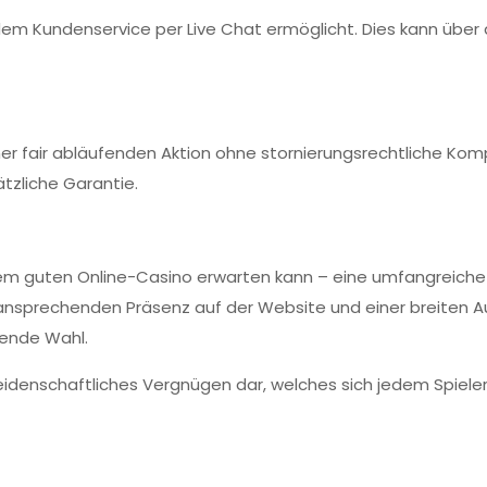
dem Kundenservice per Live Chat ermöglicht. Dies kann über
ner fair abläufenden Aktion ohne stornierungsrechtliche Ko
ätzliche Garantie.
nem guten Online-Casino erwarten kann – eine umfangreiche P
r ansprechenden Präsenz auf der Website und einer breiten A
nende Wahl.
eidenschaftliches Vergnügen dar, welches sich jedem Spieler