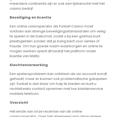
meerdere continenta zijn er ook een tijdverschil met het
casino bedrijf.
Beveiliging en licentie
Een online casinoperator als Funbet Casino moet
voldoen aan strenge beveiligingsstandaarden om veilig
te spelen in de toekomst, zodat u bij een gokhuis kunt
plaatsgelden zonder dat je bang bent voor verlies of
fraude. Om hun goede naam waarborgen en online te
mogen werken opent dit bedrijf het platform onder
licentie van Malta.
Klachtenverwerking
Een spelersprobleem kan ontstaan als uw account wordt
gehackt, maar er kunnen ook problematische gokspelen
zijn. Funbet is dan klaar om hulp te bieden en kunt u
rechtstreeks contact opnemen met hun klantenservice
middels telefoon.
Overzicht
Het einde van onze recensie van de online
casinooperator. Over het algemeen was deze review