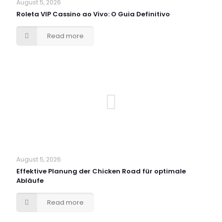
August 5, 2026
Roleta VIP Cassino ao Vivo: O Guia Definitivo
Read more
August 5, 2026
Effektive Planung der Chicken Road für optimale
Abläufe
Read more