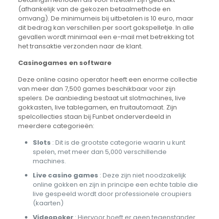
(afhankelijk van de gekozen betaalmethode en
omvang). De minimumeis bij uitbetalen is 10 euro, maar
dit bedrag kan verschillen per soort gokspelletje. In alle
gevallen wordt minimaal een e-mail met betrekking tot
het transaktie verzonden naar de klant.
Casinogames en software
Deze online casino operator heeft een enorme collectie
van meer dan 7,500 games beschikbaar voor zijn
spelers. De aanbieding bestaat uit slotmachines, live
gokkasten, live tablegamen, en fruitautomaat. Zijn
spelcollecties staan bij Funbet onderverdeeld in
meerdere categorieën:
Slots
: Dit is de grootste categorie waarin u kunt
spelen, met meer dan 5,000 verschillende
machines.
Live casino games
: Deze zijn niet noodzakelijk
online gokken en zijn in principe een echte table die
live gespeeld wordt door professionele croupiers
(kaarten)
Videopoker
: Hiervoor hoeft er geen tegenstander