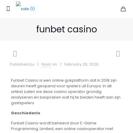
funbet casino
Published by
Nasir
on
February 28, 2026
Funbet Casino is een online gokplatform dat in 2018 zijn
deuren heeft geopend voor spelers uit Europa. In dit
artikel zullen we deze casino operator grondig
analyseren en bespreken wat hij te bieden heeft aan zijn
gastspelers.
Geschiedenis
Funbet Casino wordt beheerd door E-Game
Programming, Limited, een online casinoperator met