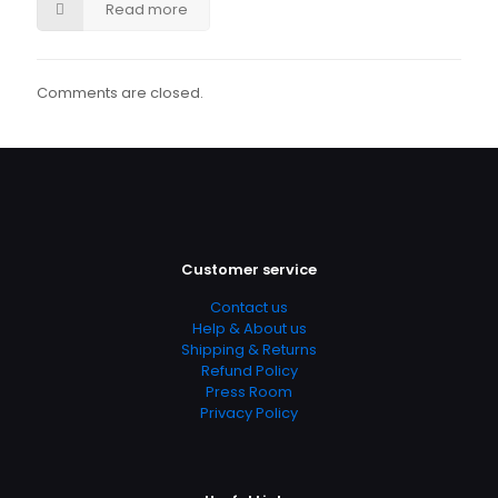
Read more
Comments are closed.
Customer service
Contact us
Help & About us
Shipping & Returns
Refund Policy
Press Room
Privacy Policy