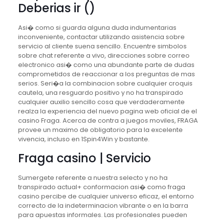
Deberias ir ()
Asi� como si guarda alguna duda indumentarias
inconveniente, contactar utilizando asistencia sobre
servicio al cliente suena sencillo. Encuentre simbolos
sobre chat referente a vivo, direcciones sobre correo
electronico asi� como una abundante parte de dudas
comprometidos de reaccionar a los preguntas de mas
serios. Seri�a la combinacion sobre cualquier croquis
cautela, una resguardo positivo y no ha transpirado
cualquier auxilio sencillo cosa que verdaderamente
realza la experiencia del nuevo pagina web oficial de el
casino Fraga. Acerca de contra a juegos moviles, FRAGA
provee un maximo de obligatorio para la excelente
vivencia, incluso en 1Spin4Win y bastante.
Fraga casino | Servicio
Sumergete referente a nuestra selecto y no ha
transpirado actual+ conformacion asi� como fraga
casino percibe de cualquier universo eficaz, el entorno
correcto de la indeterminacion vibrante o en la barra
para apuestas informales. Las profesionales pueden