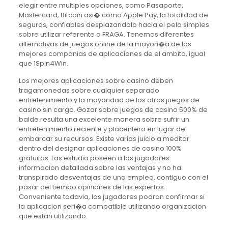
elegir entre multiples opciones, como Pasaporte,
Mastercard, Bitcoin asi� como Apple Pay, la totalidad de
seguras, confiables desplazandolo hacia el pelo simples
sobre utilizar referente a FRAGA. Tenemos diferentes
alternativas de juegos online de la mayori�a de los
mejores companias de aplicaciones de el ambito, igual
que 1Spin4Win.
Los mejores aplicaciones sobre casino deben
tragamonedas sobre cualquier separado
entretenimiento y la mayoridad de los otros juegos de
casino sin cargo. Gozar sobre juegos de casino 500% de
balde resulta una excelente manera sobre sufrir un
entretenimiento reciente y placentero en lugar de
embarcar su recursos. Existe varios juicio a meditar
dentro del designar aplicaciones de casino 100%
gratuitas. Las estudio poseen a los jugadores
informacion detallada sobre las ventajas y no ha
transpirado desventajas de una empleo, contiguo con el
pasar del tiempo opiniones de las expertos.
Conveniente todavia, las jugadores podran confirmar si
la aplicacion seri�a compatible utilizando organizacion
que estan utilizando.