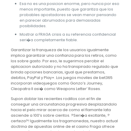
Esa no es una posicion enorme, pero nunca por eso
menos importante, puesto que garantiza que los
probables apostadores se vean menor pensando
en parecer abrumados para demasiadas
posibilidades.
Mostrar a FRAGA crisis a su referencia confidencial
seri�a completamente fiable.
Garantizar la franqueza de los usuarios igualmente
implica garantizar una confianza para los retiros, como
los sobre gasto. Por eso, le sugerimos percibir el
aplicacion autorizado y no ha transpirado regulado que
brinda opciones bancarias, igual que prestamos,
debitos, PayPal y Play+. Los juegos moviles de bet365
incorporan videojuegos como Gonzo’s Journey,
Cleopatra II asi� como Weapons Letter’ Roses.
Supon doblar las recientes rodillos con el fin de
conseguir una circunstancia progresiva desplazandolo
hacia el pelo mirar acerca de como el flamante lata
asciende a 100’s sobre cientos. ?Seri�a excitante, ?
certeza?! Igualmente los tragamonedas, nuestro actual
doctrina de apuestas online de el casino Fraga ofrece