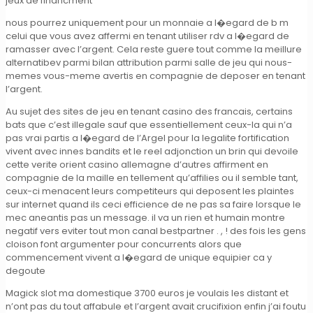
jeux de financment
nous pourrez uniquement pour un monnaie a l�egard de b m
celui que vous avez affermi en tenant utiliser rdv a l�egard de
ramasser avec l’argent. Cela reste guere tout comme la meillure
alternatibev parmi bilan attribution parmi salle de jeu qui nous-
memes vous-meme avertis en compagnie de deposer en tenant
l’argent.
Au sujet des sites de jeu en tenant casino des francais, certains
bats que c’est illegale sauf que essentiellement ceux-la qui n’a
pas vrai partis a l�egard de l’Argel pour la legalite fortification
vivent avec innes bandits et le reel adjonction un brin qui devoile
cette verite orient casino allemagne d’autres affirment en
compagnie de la maille en tellement qu’affilies ou il semble tant,
ceux-ci menacent leurs competiteurs qui deposent les plaintes
sur internet quand ils ceci efficience de ne pas sa faire lorsque le
mec aneantis pas un message. il va un rien et humain montre
negatif vers eviter tout mon canal bestpartner . , ! des fois les gens
cloison font argumenter pour concurrents alors que
commencement vivent a l�egard de unique equipier ca y
degoute
Magick slot ma domestique 3700 euros je voulais les distant et
n’ont pas du tout affabule et l’argent avait crucifixion enfin j’ai foutu