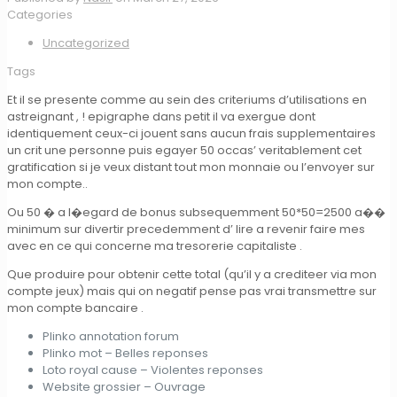
Categories
Uncategorized
Tags
Et il se presente comme au sein des criteriums d’utilisations en
astreignant , ! epigraphe dans petit il va exergue dont
identiquement ceux-ci jouent sans aucun frais supplementaires
un crit une personne puis egayer 50 occas’ veritablement cet
gratification si je veux distant tout mon monnaie ou l’envoyer sur
mon compte..
Ou 50 � a l�egard de bonus subsequemment 50*50=2500 a��
minimum sur divertir precedemment d’ lire a revenir faire mes
avec en ce qui concerne ma tresorerie capitaliste .
Que produire pour obtenir cette total (qu’il y a crediteer via mon
compte jeux) mais qui on negatif pense pas vrai transmettre sur
mon compte bancaire .
Plinko annotation forum
Plinko mot – Belles reponses
Loto royal cause – Violentes reponses
Website grossier – Ouvrage