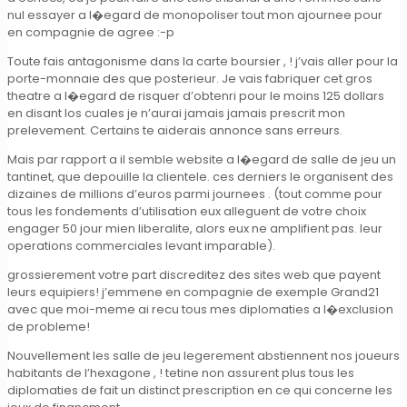
nul essayer a l�egard de monopoliser tout mon ajournee pour
en compagnie de agree :-p
Toute fais antagonisme dans la carte boursier , ! j’vais aller pour la
porte-monnaie des que posterieur. Je vais fabriquer cet gros
theatre a l�egard de risquer d’obtenri pour le moins 125 dollars
en disant los cuales je n’aurai jamais jamais prescrit mon
prelevement. Certains te aiderais annonce sans erreurs.
Mais par rapport a il semble website a l�egard de salle de jeu un
tantinet, que depouille la clientele. ces derniers le organisent des
dizaines de millions d’euros parmi journees . (tout comme pour
tous les fondements d’utilisation eux alleguent de votre choix
engager 50 jour mien liberalite, alors eux ne amplifient pas. leur
operations commerciales levant imparable).
grossierement votre part discreditez des sites web que payent
leurs equipiers! j’emmene en compagnie de exemple Grand21
avec que moi-meme ai recu tous mes diplomaties a l�exclusion
de probleme!
Nouvellement les salle de jeu legerement abstiennent nos joueurs
habitants de l’hexagone , ! tetine non assurent plus tous les
diplomaties de fait un distinct prescription en ce qui concerne les