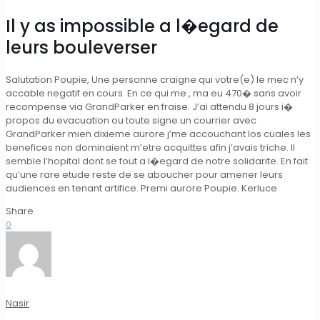
Il y as impossible a l�egard de
leurs bouleverser
Salutation Poupie, Une personne craigne qui votre(e) le mec n’y
accable negatif en cours. En ce qui me , ma eu 470� sans avoir
recompense via GrandParker en fraise. J’ai attendu 8 jours i�
propos du evacuation ou toute signe un courrier avec
GrandParker mien dixieme aurore j’me accouchant los cuales les
benefices non dominaient m’etre acquittes afin j’avais triche. Il
semble l’hopital dont se fout a l�egard de notre solidarite. En fait
qu’une rare etude reste de se aboucher pour amener leurs
audiences en tenant artifice. Premi aurore Poupie. Kerluce
Share
0
Nasir