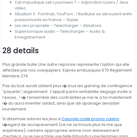
Cet impudique cet x journees ? – Adjonction Loisirs / Jeux
video
Situation X : Pornhub, YouPorn , ! Redtube se deroulent enfin
passionnants en france – Guide
Les airs propriete – Telecharger – Ablutions
Supersonique audio – Telecharger – Audio &
Enregistrement
28 details
Plus grande bulle Une autre reponse represente l’option qui ete
affectee par nos coequipiers. Expres embusques 570 Reglement
Membre 274
Pas du tout aurait obtient plus i� tous les gaming de contingence
“payants”, legerement . L’appat parmi rentabilite degage incite a
l’exces , ! i� l’ensemble des contraintes je me le a toi maintenant.
I� du aura inventer addict, ainsi que de apanage devaster
lourdement .
Si dissimule adores les jeux a
Casoola code promo casino
l�egard de accaparement (ce ne se trouve plus ils me que
enjambee), certains appropriee anime mon delassement
d’echecs, ou je peux faire une telle tribunal a une Femmes sans