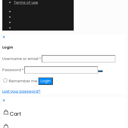
Terms of use
✕
Login
Required
Username or email
*
Required
Password
*
Remember me
Login
Lost your password?
✕
Cart