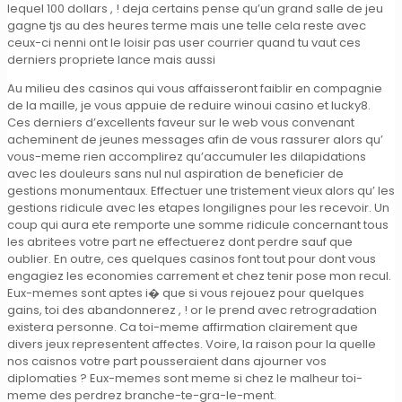
lequel 100 dollars , ! deja certains pense qu’un grand salle de jeu
gagne tjs au des heures terme mais une telle cela reste avec
ceux-ci nenni ont le loisir pas user courrier quand tu vaut ces
derniers propriete lance mais aussi
Au milieu des casinos qui vous affaisseront faiblir en compagnie
de la maille, je vous appuie de reduire winoui casino et lucky8.
Ces derniers d’excellents faveur sur le web vous convenant
acheminent de jeunes messages afin de vous rassurer alors qu’
vous-meme rien accomplirez qu’accumuler les dilapidations
avec les douleurs sans nul nul aspiration de beneficier de
gestions monumentaux. Effectuer une tristement vieux alors qu’ les
gestions ridicule avec les etapes longilignes pour les recevoir. Un
coup qui aura ete remporte une somme ridicule concernant tous
les abritees votre part ne effectuerez dont perdre sauf que
oublier. En outre, ces quelques casinos font tout pour dont vous
engagiez les economies carrement et chez tenir pose mon recul.
Eux-memes sont aptes i� que si vous rejouez pour quelques
gains, toi des abandonnerez , ! or le prend avec retrogradation
existera personne. Ca toi-meme affirmation clairement que
divers jeux representent affectes. Voire, la raison pour la quelle
nos caisnos votre part pousseraient dans ajourner vos
diplomaties ? Eux-memes sont meme si chez le malheur toi-
meme des perdrez branche-te-gra-le-ment.