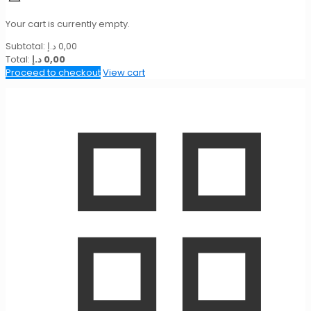
Your cart is currently empty.
Subtotal:
د.إ
0,00
Total:
د.إ
0,00
Proceed to checkout
View cart