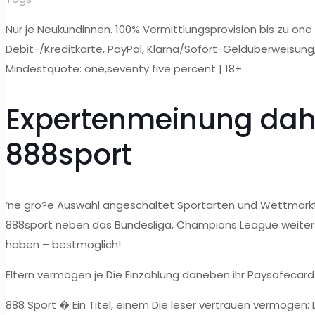
Nur je Neukundinnen. 100% Vermittlungsprovision bis zu one
Debit-/Kreditkarte, PayPal, Klarna/Sofort-Gelduberweisung,
Mindestquote: one,seventy five percent | 18+
Expertenmeinung dahi
888sport
‘ne gro?e Auswahl angeschaltet Sportarten und Wettmarkten 
888sport neben das Bundesliga, Champions League weiters
haben – bestmoglich!
Eltern vermogen je Die Einzahlung daneben ihr Paysafecard d
888 Sport � Ein Titel, einem Die leser vertrauen vermogen