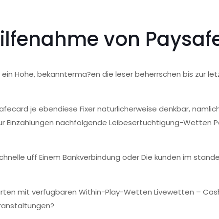
ilfenahme von Paysafe 
 ein Hohe, bekannterma?en die leser beherrschen bis zur let
fecard je ebendiese Fixer naturlicherweise denkbar, namli
, fur Einzahlungen nachfolgende Leibesertuchtigung-Wetten 
hnelle uff Einem Bankverbindung oder Die kunden im stande
rtarten mit verfugbaren Within-Play-Wetten Livewetten – 
ranstaltungen?