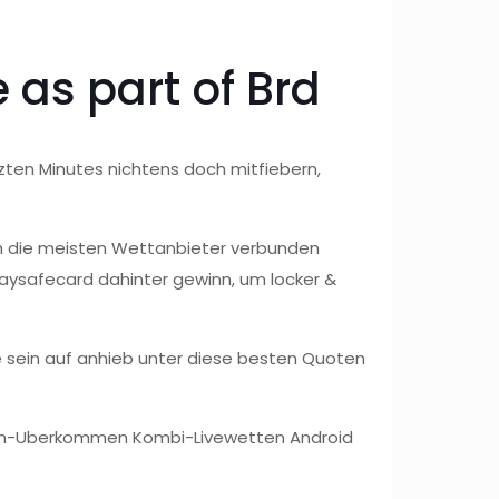
as part of Brd
zten Minutes nichtens doch mitfiebern,
ch die meisten Wettanbieter verbunden
Paysafecard dahinter gewinn, um locker &
 sein auf anhieb unter diese besten Quoten
Cash-Uberkommen Kombi-Livewetten Android