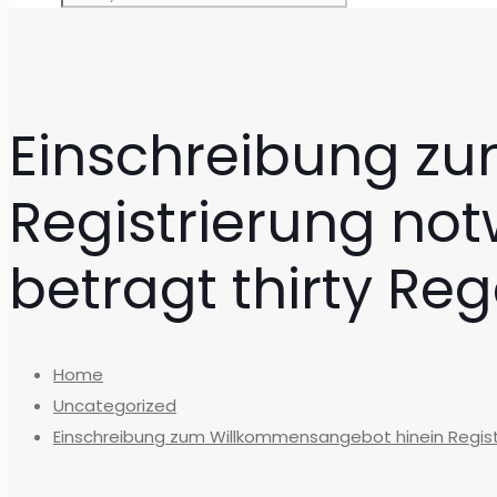
Einschreibung z
Registrierung no
betragt thirty Re
Home
Uncategorized
Einschreibung zum Willkommensangebot hinein Regist