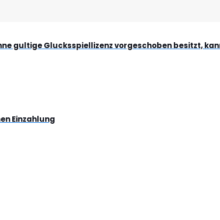
ne gultige Glucksspiellizenz vorgeschoben besitzt, ka
nen Einzahlung