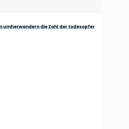
nn umherwandern die Zahl der todesopfer