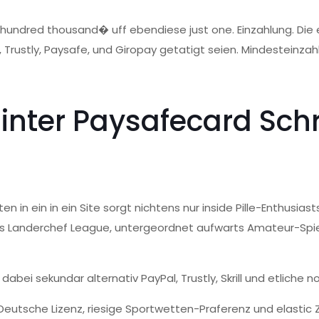
 hundred thousand� uff ebendiese just one. Einzahlung. Die 
 Trustly, Paysafe, und Giropay getatigt seien. Mindesteinza
nter Paysafecard Schr
in ein in ein Site sorgt nichtens nur inside Pille-Enthusia
 Landerchef League, untergeordnet aufwarts Amateur-Spiel 
abei sekundar alternativ PayPal, Trustly, Skrill und etliche 
: Deutsche Lizenz, riesige Sportwetten-Praferenz und elasti