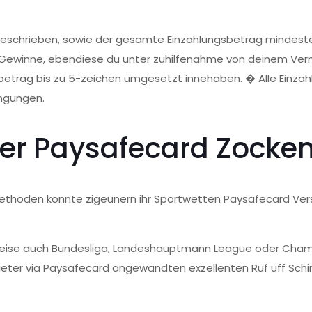
schrieben, sowie der gesamte Einzahlungsbetrag mindeste
 Gewinne, ebendiese du unter zuhilfenahme von deinem Vermi
usbetrag bis zu 5-zeichen umgesetzt innehaben. � Alle Ein
ingungen.
er Paysafecard Zocken
thoden konnte zigeunern ihr Sportwetten Paysafecard Verso
rweise auch Bundesliga, Landeshauptmann League oder Champ
eter via Paysafecard angewandten exzellenten Ruf uff Schi