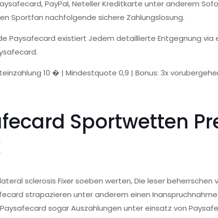
aysafecard, PayPal, Neteller Kreditkarte unter anderem Sofor
en Sportfan nachfolgende sichere Zahlungslosung.
e Paysafecard existiert Jedem detaillierte Entgegnung via 
ysafecard.
esteinzahlung 10 � | Mindestquote 0,9 | Bonus: 3x vorubergeh
fecard Sportwetten P
k
 lateral sclerosis Fixer soeben werten, Die leser beherrschen
fecard strapazieren unter anderem einen Inanspruchnahme p
 Paysafecard sogar Auszahlungen unter einsatz von Paysafec