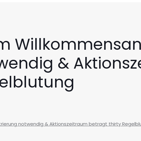
um Willkommensan
twendig & Aktions
gelblutung
rierung notwendig & Aktionszeitraum betragt thirty Regelbl