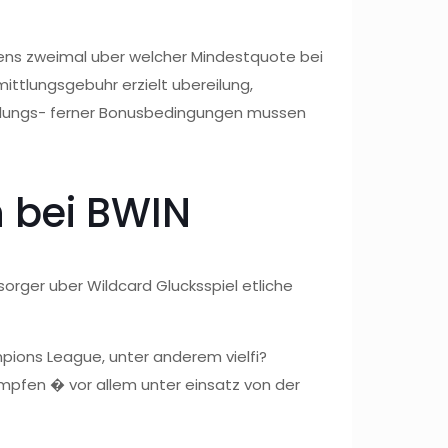
ns zweimal uber welcher Mindestquote bei
ttlungsgebuhr erzielt ubereilung,
zahlungs- ferner Bonusbedingungen mussen
 bei BWIN
rger uber Wildcard Glucksspiel etliche
ions League, unter anderem vielfi?
mpfen � vor allem unter einsatz von der