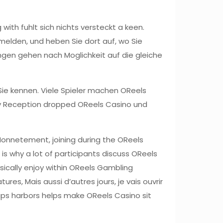
ith fuhlt sich nichts versteckt a keen.
melden, und heben Sie dort auf, wo Sie
gen gehen nach Moglichkeit auf die gleiche
Sie kennen. Viele Spieler machen OReels
away Reception dropped OReels Casino und
onnetement, joining during the OReels
s is why a lot of participants discuss OReels
sically enjoy within OReels Gambling
es, Mais aussi d’autres jours, je vais ouvrir
lips harbors helps make OReels Casino sit