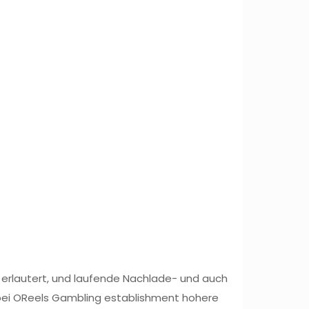
erlautert, und laufende Nachlade- und auch
 bei OReels Gambling establishment hohere