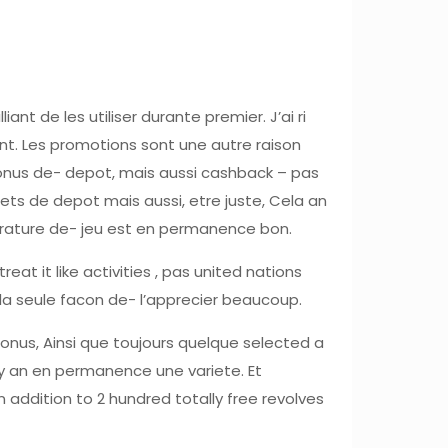
iant de les utiliser durante premier. J’ai ri
nt. Les promotions sont une autre raison
 bonus de- depot, mais aussi cashback – pas
eets de depot mais aussi, etre juste, Cela an
rature de- jeu est en permanence bon.
at it like activities , pas united nations
 la seule facon de- l’apprecier beaucoup.
 bonus, Ainsi que toujours quelque selected a
l y an en permanence une variete. Et
addition to 2 hundred totally free revolves