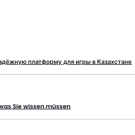
надёжную платформу для игры в Казахстане
, was Sie wissen müssen