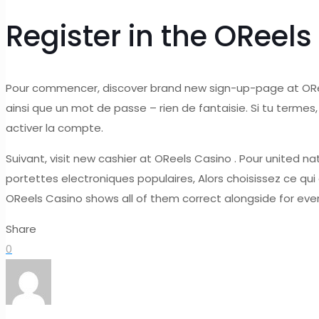
Register in the ORee
Pour commencer, discover brand new sign-up-page at OReel
ainsi que un mot de passe – rien de fantaisie. Si tu termes
activer la compte.
Suivant, visit new cashier at OReels Casino . Pour united 
portettes electroniques populaires, Alors choisissez ce qui
OReels Casino shows all of them correct alongside for ev
Share
0