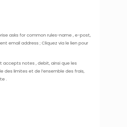
rise asks for common rules-name , e-post,
nt email address ; Cliquez via le lien pour
 accepts notes , debit, ainsi que les
e des limites et de l’ensemble des frais,
te .