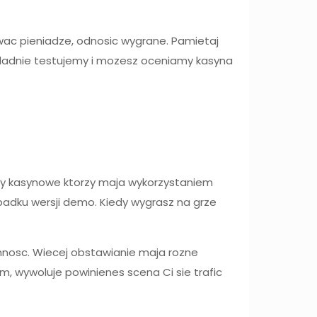
wac pieniadze, odnosic wygrane. Pamietaj
kladnie testujemy i mozesz oceniamy kasyna
ry kasynowe ktorzy maja wykorzystaniem
padku wersji demo. Kiedy wygrasz na grze
emnosc. Wiecej obstawianie maja rozne
, wywoluje powinienes scena Ci sie trafic