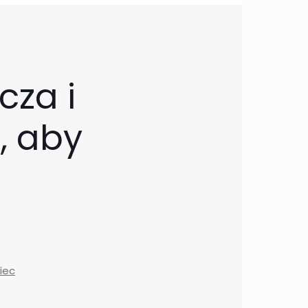
za i
, aby
iec