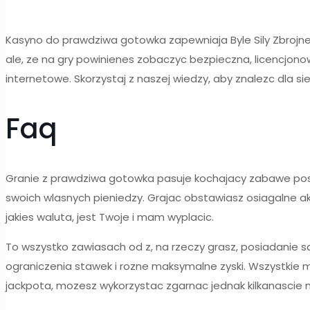
Kasyno do prawdziwa gotowka zapewniaja Byle Sily Zbrojne
ale, ze na gry powinienes zobaczyc bezpieczna, licencjon
internetowe. Skorzystaj z naszej wiedzy, aby znalezc dla s
Faq
Granie z prawdziwa gotowka pasuje kochajacy zabawe posi
swoich wlasnych pieniedzy. Grajac obstawiasz osiagalne ak
jakies waluta, jest Twoje i mam wyplacic.
To wszystko zawiasach od z, na rzeczy grasz, posiadanie s
ograniczenia stawek i rozne maksymalne zyski. Wszystkie 
jackpota, mozesz wykorzystac zgarnac jednak kilkanascie ni