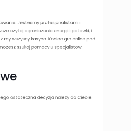
wianie. Jestesmy profesjonalistami i
 czytaj ograniczenia energii i gotowki, i
z my wszyscy kasyno. Koniec gra online pod
 mozesz szukaj pomocy u specjalistow.
zwe
ego ostateczna decyzja nalezy do Ciebie.