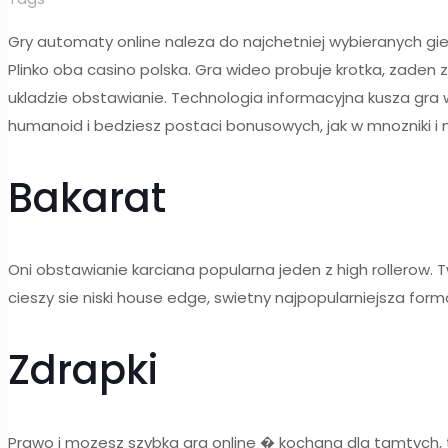
Gry automaty online naleza do najchetniej wybieranych gie
Plinko oba casino polska. Gra wideo probuje krotka, zaden
ukladzie obstawianie. Technologia informacyjna kusza gr
humanoid i bedziesz postaci bonusowych, jak w mnozniki 
Bakarat
Oni obstawianie karciana popularna jeden z high rollerow. 
cieszy sie niski house edge, swietny najpopularniejsza for
Zdrapki
Prawo i mozesz szybka gra online � kochana dla tamtych, to 