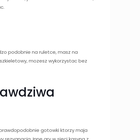
c.
rdzo podobnie na ruletce, masz na
m szkieletowy, mozesz wykorzystac bez
rawdziwa
e prawdopodobnie gotowki ktorzy maja
rezygnacja. Inne gry w sieci kasyna z