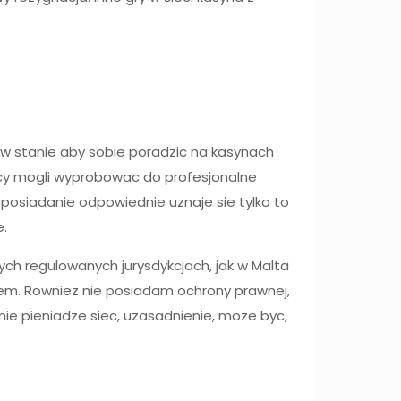
i w stanie aby sobie poradzic na kasynach
acy mogli wyprobowac do profesjonalne
 posiadanie odpowiednie uznaje sie tylko to
e.
ych regulowanych jurysdykcjach, jak w Malta
ykiem. Rowniez nie posiadam ochrony prawnej,
ie pieniadze siec, uzasadnienie, moze byc,