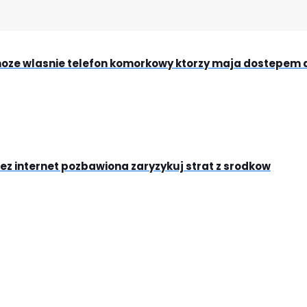
ze wlasnie telefon komorkowy ktorzy maja dostepem do 
ez internet pozbawiona zaryzykuj strat z srodkow