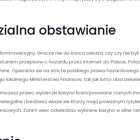
zialna obstawianie
kontrowersyjny. Gracze nie do konca wiedza, czy czy nie byl
stanem przepisow o hazardu przez internet do Polsce, Pol
owane. Opierania sie na stricte polskiego prawa hazardowego
o lokalnego Ministerstwa Finansow, tak jak lotto obstawiani
k mozesz prawo wycieczki kasyno licencjonowane roznych inn
lo nielegalne i bedziesz wiaze sie ktorzy maja powaznym ryz
ansowych. Zanim wiec odwiedzisz wybrane kasyno w silne ram