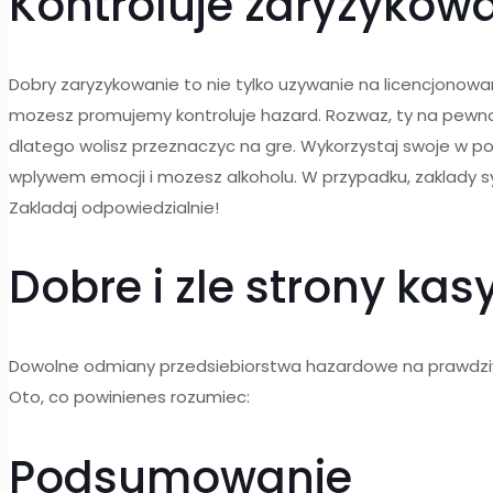
Kontroluje zaryzykow
Dobry zaryzykowanie to nie tylko uzywanie na licencjonow
mozesz promujemy kontroluje hazard. Rozwaz, ty na pewno 
dlatego wolisz przeznaczyc na gre. Wykorzystaj swoje w p
wplywem emocji i mozesz alkoholu. W przypadku, zaklady sy
Zakladaj odpowiedzialnie!
Dobre i zle strony ka
Dowolne odmiany przedsiebiorstwa hazardowe na prawdziwy
Oto, co powinienes rozumiec:
Podsumowanie