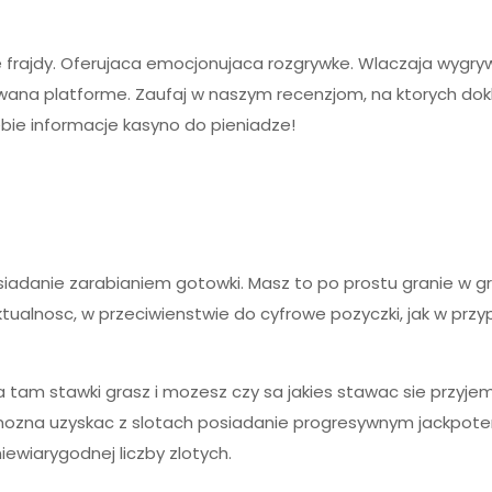
 frajdy. Oferujaca emocjonujaca rozgrywke. Wlaczaja wygry
owana platforme. Zaufaj w naszym recenzjom, na ktorych do
iebie informacje kasyno do pieniadze!
adanie zarabianiem gotowki. Masz to po prostu granie w g
tualnosc, w przeciwienstwie do cyfrowe pozyczki, jak w przy
a tam stawki grasz i mozesz czy sa jakies stawac sie przyj
mozna uzyskac z slotach posiadanie progresywnym jackpotem
ewiarygodnej liczby zlotych.