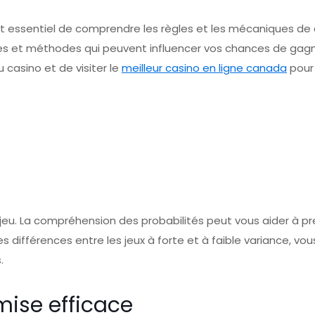
t essentiel de comprendre les règles et les mécaniques de ch
ies et méthodes qui peuvent influencer vos chances de gagn
casino et de visiter le
meilleur casino en ligne canada
pour 
 jeu. La compréhension des probabilités peut vous aider à pr
es différences entre les jeux à forte et à faible variance, v
.
mise efficace