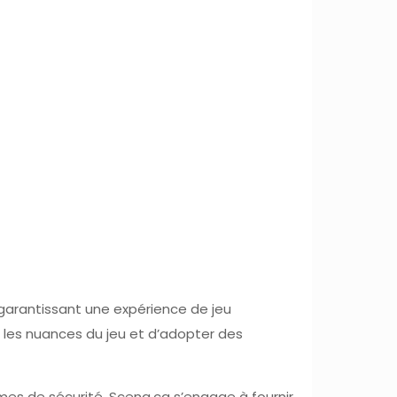
garantissant une expérience de jeu
e les nuances du jeu et d’adopter des
èmes de sécurité. Scena.ca s’engage à fournir