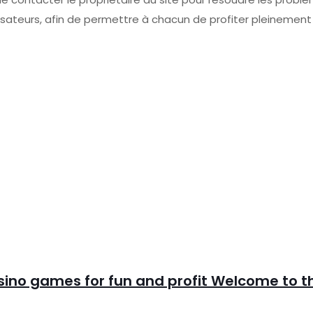
isateurs, afin de permettre à chacun de profiter pleinement
sino games for fun and profit Welcome to t