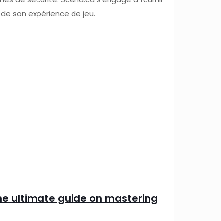
 de son expérience de jeu.
he ultimate guide on mastering