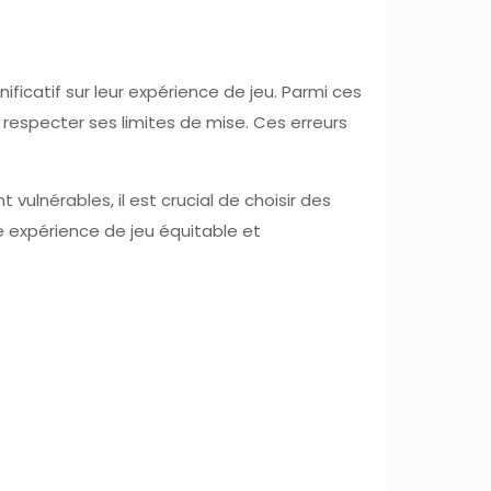
ficatif sur leur expérience de jeu. Parmi ces
s respecter ses limites de mise. Ces erreurs
vulnérables, il est crucial de choisir des
e expérience de jeu équitable et