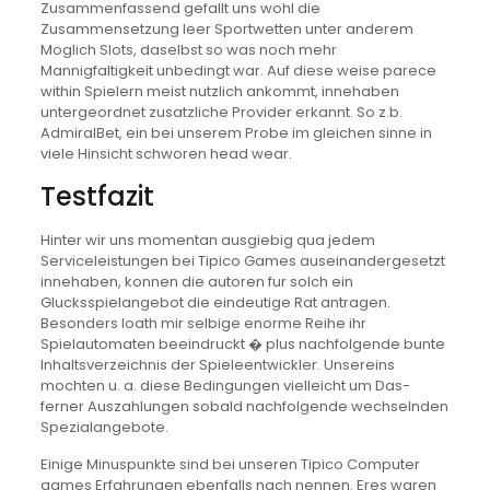
Zusammenfassend gefallt uns wohl die
Zusammensetzung leer Sportwetten unter anderem
Moglich Slots, daselbst so was noch mehr
Mannigfaltigkeit unbedingt war. Auf diese weise parece
within Spielern meist nutzlich ankommt, innehaben
untergeordnet zusatzliche Provider erkannt. So z.b.
AdmiralBet, ein bei unserem Probe im gleichen sinne in
viele Hinsicht schworen head wear.
Testfazit
Hinter wir uns momentan ausgiebig qua jedem
Serviceleistungen bei Tipico Games auseinandergesetzt
innehaben, konnen die autoren fur solch ein
Glucksspielangebot die eindeutige Rat antragen.
Besonders loath mir selbige enorme Reihe ihr
Spielautomaten beeindruckt � plus nachfolgende bunte
Inhaltsverzeichnis der Spieleentwickler. Unsereins
mochten u. a. diese Bedingungen vielleicht um Das-
ferner Auszahlungen sobald nachfolgende wechselnden
Spezialangebote.
Einige Minuspunkte sind bei unseren Tipico Computer
games Erfahrungen ebenfalls nach nennen. Eres waren