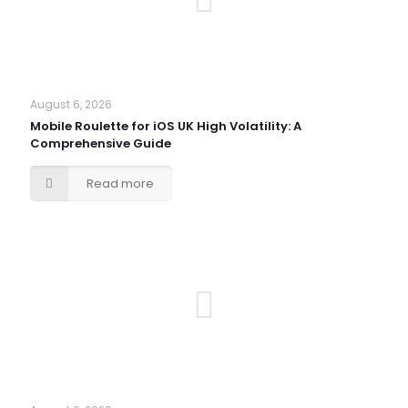
August 6, 2026
Mobile Roulette for iOS UK High Volatility: A
Comprehensive Guide
Read more