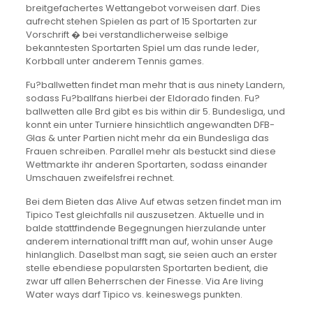
breitgefachertes Wettangebot vorweisen darf. Dies
aufrecht stehen Spielen as part of 15 Sportarten zur
Vorschrift � bei verstandlicherweise selbige
bekanntesten Sportarten Spiel um das runde leder,
Korbball unter anderem Tennis games.
Fu?ballwetten findet man mehr that is aus ninety Landern,
sodass Fu?ballfans hierbei der Eldorado finden. Fu?
ballwetten alle Brd gibt es bis within dir 5. Bundesliga, und
konnt ein unter Turniere hinsichtlich angewandten DFB-
Glas & unter Partien nicht mehr da ein Bundesliga das
Frauen schreiben. Parallel mehr als bestuckt sind diese
Wettmarkte ihr anderen Sportarten, sodass einander
Umschauen zweifelsfrei rechnet.
Bei dem Bieten das Alive Auf etwas setzen findet man im
Tipico Test gleichfalls nil auszusetzen. Aktuelle und in
balde stattfindende Begegnungen hierzulande unter
anderem international trifft man auf, wohin unser Auge
hinlanglich. Daselbst man sagt, sie seien auch an erster
stelle ebendiese popularsten Sportarten bedient, die
zwar uff allen Beherrschen der Finesse. Via Are living
Water ways darf Tipico vs. keineswegs punkten.