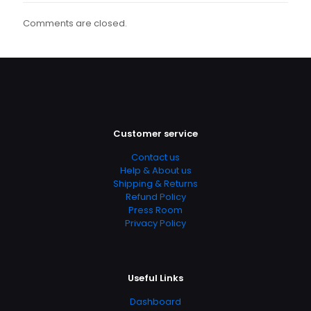
Comments are closed.
Customer service
Contact us
Help & About us
Shipping & Returns
Refund Policy
Press Room
Privacy Policy
Useful Links
Dashboard