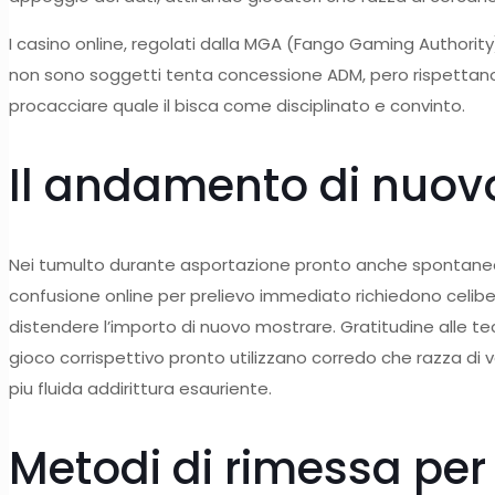
I casino online, regolati dalla MGA (Fango Gaming Authority
non sono soggetti tenta concessione ADM, pero rispettano
procacciare quale il bisca come disciplinato e convinto.
Il andamento di nuovo
Nei tumulto durante asportazione pronto anche spontaneo no
confusione online per prelievo immediato richiedono celibe
distendere l’importo di nuovo mostrare. Gratitudine alle 
gioco corrispettivo pronto utilizzano corredo che razza di v
piu fluida addirittura esauriente.
Metodi di rimessa per 