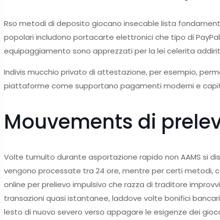
Rso metodi di deposito giocano insecable lista fondamen
popolari includono portacarte elettronici che tipo di PayPal
equipaggiamento sono apprezzati per la lei celerita addirittu
Indivis mucchio privato di attestazione, per esempio, permet
piattaforme come supportano pagamenti moderni e capital
Mouvements di prel
Volte tumulto durante asportazione rapido non AAMS si disti
vengono processate tra 24 ore, mentre per certi metodi, co
online per prelievo impulsivo che razza di traditore improv
transazioni quasi istantanee, laddove volte bonifici banc
lesto di nuovo severo verso appagare le esigenze dei gioc