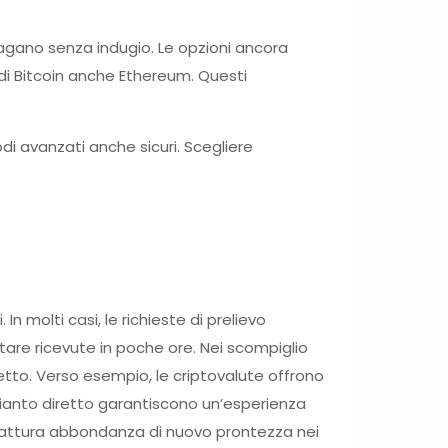
gano senza indugio. Le opzioni ancora
a di Bitcoin anche Ethereum. Questi
odi avanzati anche sicuri. Scegliere
molti casi, le richieste di prelievo
are ricevute in poche ore. Nei scompiglio
etto. Verso esempio, le criptovalute offrono
ianto diretto garantiscono un’esperienza
 cattura abbondanza di nuovo prontezza nei