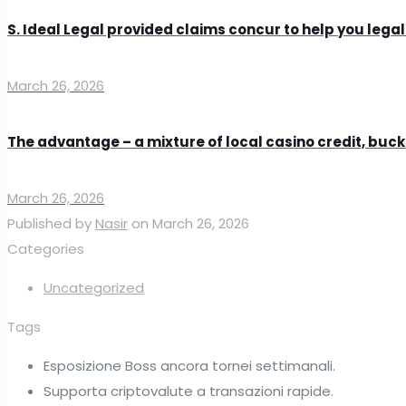
S. Ideal Legal provided claims concur to help you legal
March 26, 2026
The advantage – a mixture of local casino credit, buck
March 26, 2026
Published by
Nasir
on
March 26, 2026
Categories
Uncategorized
Tags
Esposizione Boss ancora tornei settimanali.
Supporta criptovalute a transazioni rapide.