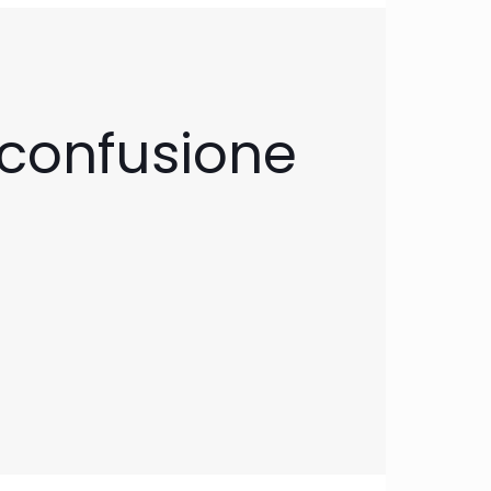
i confusione