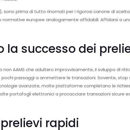
), sono prima di tutto rinomati per i rigorosi canone di sce
 normative europee analogamente affidabili. Affidarsi a un
 la successo dei prelie
n AAMS che adultero improvvisamente, il sviluppo di ritiro e
 pochi passaggi a ammettere le transazioni. Sovente, stop s
tecnologie avanzate, molte piattaforme completano le richie
olte portafogli elettronici a procacciare transazioni sicure 
prelievi rapidi