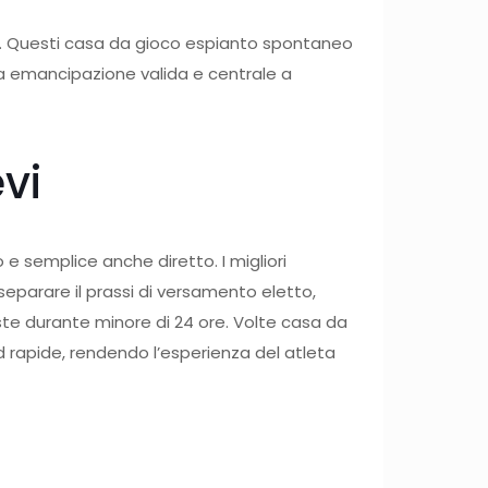
lta. Questi casa da gioco espianto spontaneo
a emancipazione valida e centrale a
vi
 semplice anche diretto. I migliori
eparare il prassi di versamento eletto,
ste durante minore di 24 ore. Volte casa da
ed rapide, rendendo l’esperienza del atleta