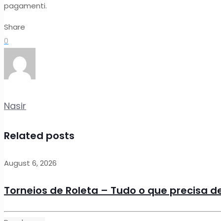
pagamenti.
Share
0
Nasir
Related posts
August 6, 2026
Torneios de Roleta – Tudo o que precisa d