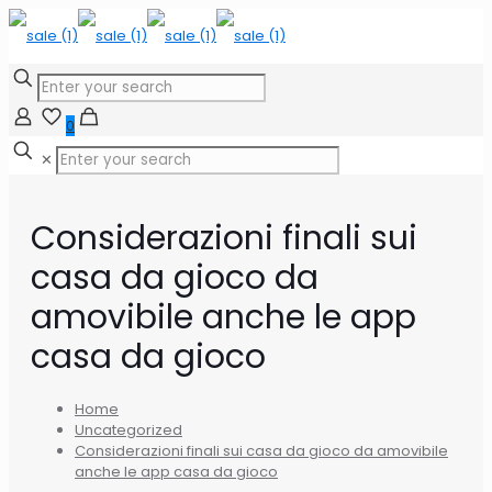
0
✕
Considerazioni finali sui
casa da gioco da
amovibile anche le app
casa da gioco
Home
Uncategorized
Considerazioni finali sui casa da gioco da amovibile
anche le app casa da gioco