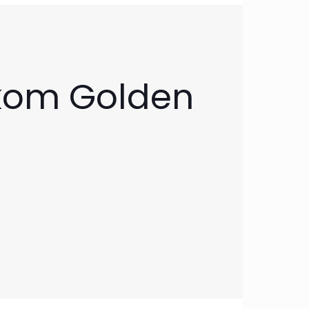
akom Golden