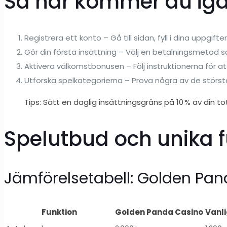
Så här kommer du igå
Registrera ett konto – Gå till sidan, fyll i dina uppgift
Gör din första insättning – Välj en betalningsmetod 
Aktivera välkomstbonusen – Följ instruktionerna för a
Utforska spelkategorierna – Prova några av de störs
Tips: Sätt en daglig insättningsgräns på 10 % av din to
Spelutbud och unika f
Jämförelsetabell: Golden Pan
Funktion
Golden Panda Casino
Vanl