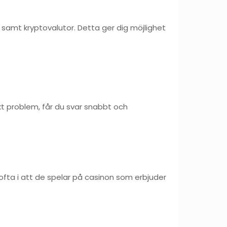
amt kryptovalutor. Detta ger dig möjlighet
skt problem, får du svar snabbt och
 ofta i att de spelar på casinon som erbjuder