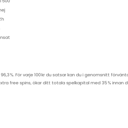
1 500
nej
 h
n
änsat
,3 %. För varje 100 kr du satsar kan du i genomsnitt förvänta 
a free spins, ökar ditt totala spelkapital med 35 % innan du