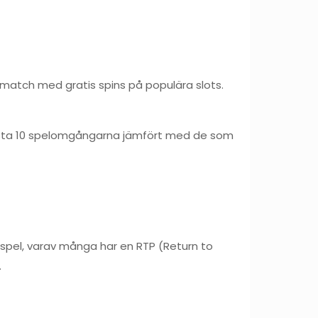
match med gratis spins på populära slots.
första 10 spelomgångarna jämfört med de som
 spel, varav många har en RTP (Return to
.