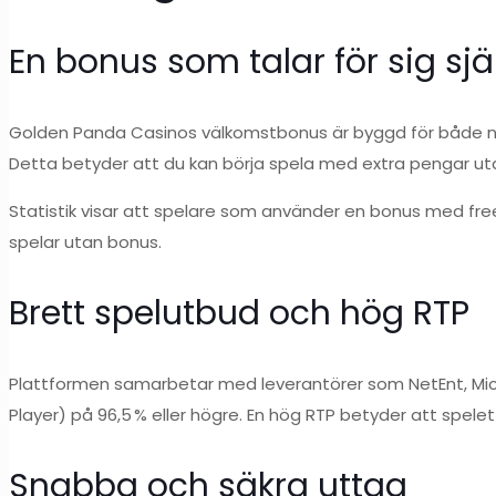
En bonus som talar för sig sjä
Golden Panda Casinos välkomstbonus är byggd för både nyb
Detta betyder att du kan börja spela med extra pengar ut
Statistik visar att spelare som använder en bonus med fr
spelar utan bonus.
Brett spelutbud och hög RTP
Plattformen samarbetar med leverantörer som NetEnt, Microg
Player) på 96,5 % eller högre. En hög RTP betyder att spelet
Snabba och säkra uttag