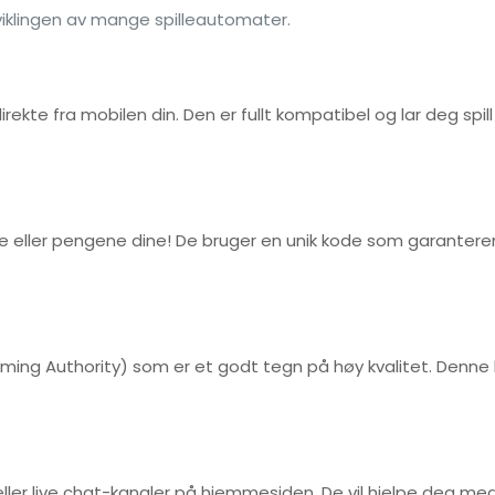
 utviklingen av mange spilleautomater.
kte fra mobilen din. Den er fullt kompatibel og lar deg spill
ere eller pengene dine! De bruger en unik kode som garanterer
ing Authority) som er et godt tegn på høy kvalitet. Denne li
ller live chat-kanaler på hjemmesiden. De vil hjelpe deg med e