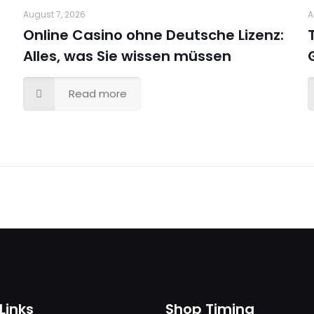
August 7, 2026
A
Online Casino ohne Deutsche Lizenz:
Alles, was Sie wissen müssen
Read more
Links
Shop Timing