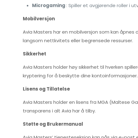
Microgaming
: Spiller et avgjørende roller i
Mobilversjon
Avia Masters har en mobilversjon som kan åpnes dire
langsom nettkvitets eller begrensede ressurser.
Sikkerhet
Avia Masters holder høy sikkerhet til hverken spill
kryptering for å beskytte dine kontoinformasjoner.
Lisens og Tillatelse
Avia Masters holder en lisens fra MGA (Maltese Gam
transparens i alt Avia har å tilby.
Støtte og Brukermanual
Avia Masters’ tjenesteseksjon kan nås via e-post e