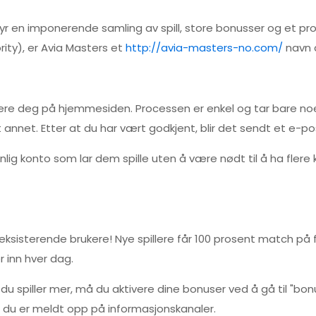
byr en imponerende samling av spill, store bonusser og et p
ity), er Avia Masters et
http://avia-masters-no.com/
navn å
trere deg på hjemmesiden. Processen er enkel og tar bare noe
annet. Etter at du har vært godkjent, blir det sendt et e-po
lig konto som lar dem spille uten å være nødt til å ha flere kont
 eksisterende brukere! Nye spillere får 100 prosent match på
r inn hver dag.
 du spiller mer, må du aktivere dine bonuser ved å gå til "b
s du er meldt opp på informasjonskanaler.