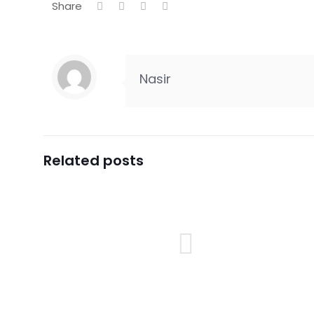
Share
Nasir
Related posts