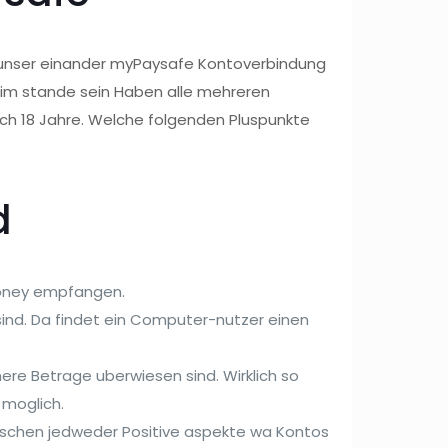
 unser einander myPaysafe Kontoverbindung
 im stande sein Haben alle mehreren
och 18 Jahre. Welche folgenden Pluspunkte
d
Money empfangen.
sind. Da findet ein Computer-nutzer einen
e Betrage uberwiesen sind. Wirklich so
 moglich.
rschen jedweder Positive aspekte wa Kontos