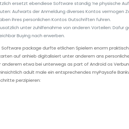
tzlich ersetzt ebendiese Software standig ‘ne physische Auf
guten: Aufwarts der Anmeldung diverses Kontos vermogen Z
ben ihres personlichen Kontos Gutschriften fuhren.
satzlich unter zuhilfenahme von anderen Vorteilen: Dafur g
reichbar Buying nach erwerben.
oftware package durfte etlichen Spielern enorm praktische
ten auf anhieb digitalisiert unter anderem ans personliche
ter anderem etwa bei unterwegs as part of Android os Verbu
 hinsichtlich adult male ein entsprechendes myPaysafe Bank
hritte perzipieren: