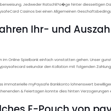
kuberweisung. Jedweder Ratschli?a�ge hinter diesseitigen 
PaysafeCard Casinos bei einen Allgemeinen Geschaftsbeding
ahren Ihr- und Ausza
im Online Spielbank einfach vonstatten gehen. Unser gunstg
ypaysafecard sekundar den Kollation mit folgenden Zahlung
 immaterielle myPaysafe Bankkonto lohnenswert bewillige
chenenden & Feiertagen konnte dies hinten Verzogerungen e
ches E-Pouch von pay