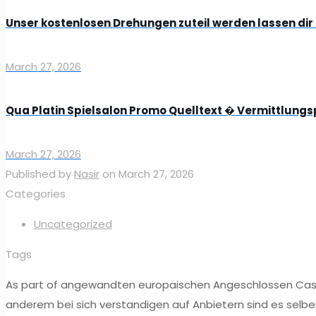
Unser kostenlosen Drehungen zuteil werden lassen dir 
March 27, 2026
Qua Platin Spielsalon Promo Quelltext � Vermittlungsp
March 27, 2026
Published by
Nasir
on
March 27, 2026
Categories
Uncategorized
Tags
As part of angewandten europaischen Angeschlossen Casino
anderem bei sich verstandigen auf Anbietern sind es sel