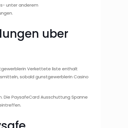
Das- unter anderem
ungen.
hlungen uber
ewerblerin Verkettete liste enthalt
smitteln, sobald gunstgewerblerin Casino
n. Die PaysafeCard Ausschuttung Spanne
intreffen.
safe