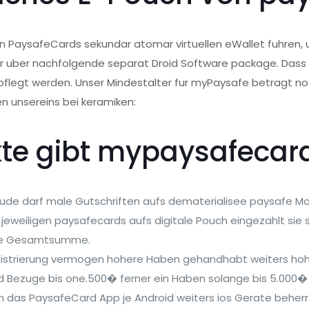
 PaysafeCards sekundar atomar virtuellen eWallet fuhren,
er uber nachfolgende separat Droid Software package. Dass
epflegt werden. Unser Mindestalter fur myPaysafe betragt n
n unsereins bei keramiken:
kte gibt mypaysafecar
tude darf male Gutschriften aufs dematerialisee paysafe 
 jeweiligen paysafecards aufs digitale Pouch eingezahlt sie 
nde Gesamtsumme.
strierung vermogen hohere Haben gehandhabt weiters hoher
nd Bezuge bis one.500� ferner ein Haben solange bis 5.000�
n das PaysafeCard App je Android weiters ios Gerate beher