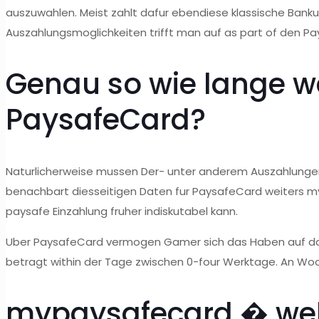
auszuwahlen. Meist zahlt dafur ebendiese klassische Ban
Auszahlungsmoglichkeiten trifft man auf as part of den 
Genau so wie lange w
PaysafeCard?
Naturlicherweise mussen Der- unter anderem Auszahlungen 
benachbart diesseitigen Daten fur PaysafeCard weiters m
paysafe Einzahlung fruher indiskutabel kann.
Uber PaysafeCard vermogen Gamer sich das Haben auf das
betragt within der Tage zwischen 0-four Werktage. An Wo
mypaysafecard � wel