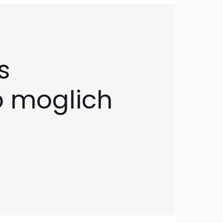
s
o moglich