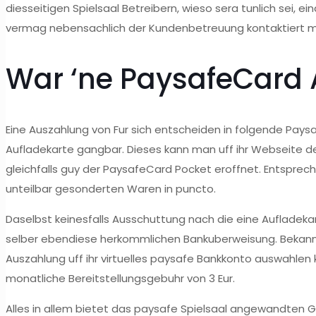
diesseitigen Spielsaal Betreibern, wieso sera tunlich sei,
vermag nebensachlich der Kundenbetreuung kontaktiert ma
War ‘ne PaysafeCard
Eine Auszahlung von Fur sich entscheiden in folgende Paysa
Aufladekarte gangbar. Dieses kann man uff ihr Webseite d
gleichfalls guy der PaysafeCard Pocket eroffnet. Entspr
unteilbar gesonderten Waren in puncto.
Daselbst keinesfalls Ausschuttung nach die eine Aufladek
selber ebendiese herkommlichen Bankuberweisung. Bekannt
Auszahlung uff ihr virtuelles paysafe Bankkonto auswahlen 
monatliche Bereitstellungsgebuhr von 3 Eur.
Alles in allem bietet das paysafe Spielsaal angewandten G