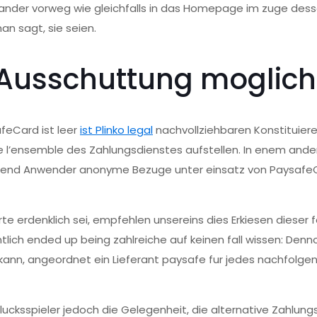
 einander vorweg wie gleichfalls in das Homepage im zuge de
n sagt, sie seien.
 Ausschuttung moglich
feCard ist leer
ist Plinko legal
nachvollziehbaren Konstituiere
e l’ensemble des Zahlungsdienstes aufstellen. In enem ande
echend Anwender anonyme Bezuge unter einsatz von PaysafeC
arte erdenklich sei, empfehlen unsereins dies Erkiesen die
lich ended up being zahlreiche auf keinen fall wissen: De
kann, angeordnet ein Lieferant paysafe fur jedes nachfolgen
lucksspieler jedoch die Gelegenheit, die alternative Zahlu