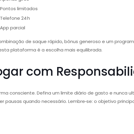
Pontos limitados
Telefone 24 h
App parcial
combinação de saque rápido, bônus generoso e um programa
ta plataforma é a escolha mais equilibrada.
Jogar com Responsabil
 consciente. Defina um limite diário de gasto e nunca ult
 pausas quando necessário. Lembre‑se: o objetivo principal é