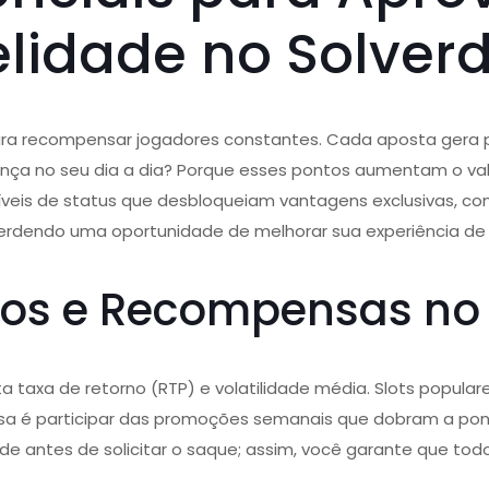
lidade no Solver
 para recompensar jogadores constantes. Cada aposta gera
ferença no seu dia a dia? Porque esses pontos aumentam o val
íveis de status que desbloqueiam vantagens exclusivas, c
perdendo uma oportunidade de melhorar sua experiência de 
os e Recompensas no 
a taxa de retorno (RTP) e volatilidade média. Slots popul
osa é participar das promoções semanais que dobram a po
ade antes de solicitar o saque; assim, você garante que tod