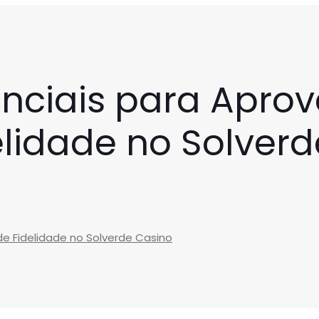
enciais para Aprov
lidade no Solverd
de Fidelidade no Solverde Casino