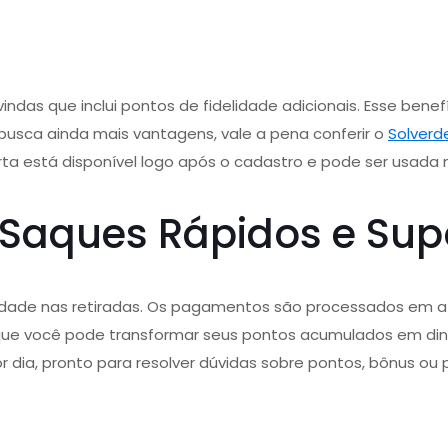
ndas que inclui pontos de fidelidade adicionais. Esse benef
usca ainda mais vantagens, vale a pena conferir o
Solverd
ta está disponível logo após o cadastro e pode ser usada 
: Saques Rápidos e Sup
cidade nas retiradas. Os pagamentos são processados em at
ca que você pode transformar seus pontos acumulados em di
r dia, pronto para resolver dúvidas sobre pontos, bônus o