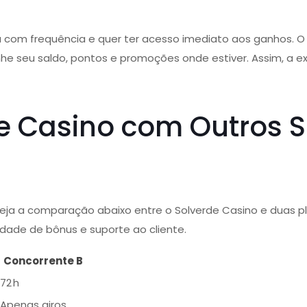
 com frequência e quer ter acesso imediato aos ganhos. O 
e seu saldo, pontos e promoções onde estiver. Assim, a e
Casino com Outros Si
 veja a comparação abaixo entre o Solverde Casino e duas
dade de bônus e suporte ao cliente.
Concorrente B
72 h
Apenas giros