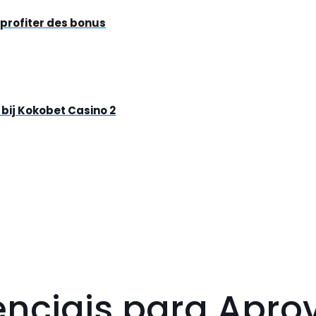
t profiter des bonus
bij Kokobet Casino 2
enciais para Aprov