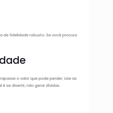
 de fidelidade robusto. Se você procura
idade
rapasse o valor que pode perder. Use as
 se divertir, não gerar dívidas.