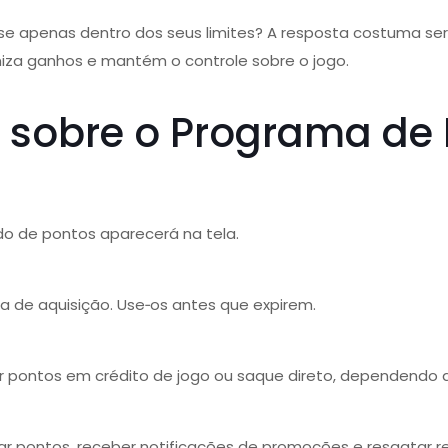
se apenas dentro dos seus limites? A resposta costuma ser
iza ganhos e mantém o controle sobre o jogo.
 sobre o Programa de 
aldo de pontos aparecerá na tela.
ta de aquisição. Use‑os antes que expirem.
 pontos em crédito de jogo ou saque direto, dependendo do
har pontos, receber notificações de promoções e resgatar 