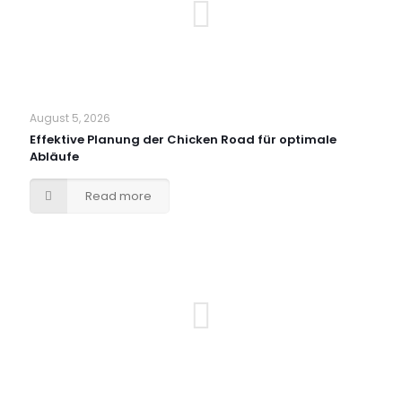
August 5, 2026
Effektive Planung der Chicken Road für optimale
Abläufe
Read more