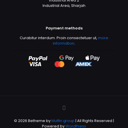
Industrial Area 2
Industrial Area, Sharjah
Payment methods
Curabitur interdum. Proin consectetuer ut,
more
information
.
© 2026 Betheme by
Muffin group
| All Rights Reserved |
Powered by
WordPress