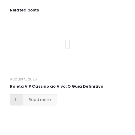
Related posts
August 5, 2026
Roleta VIP Cassino ao Vivo: O Guia Definitivo
Read more