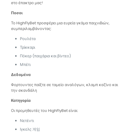
στο έπακτρο μας!
Ποσοι
Το HighFlyBet προσφέρει μια ευρεία γκάμα παιχνιδιών,
συμπεριλαμβάνοντας:
Ρουλέτα
Τρίκκαρι
Πόκερ (παιχάρια και βίντεο)
Μπέτι
Δεδομένα
Φορτουντες παίξτε σε ταμείο αναλόγων, κλαμπ καζίνο και
την σκανδάλη
Κατηγορία
Οι προμηθευτές του HighFlyBet είναι:
Νετέντι
Ιγκελς 게임