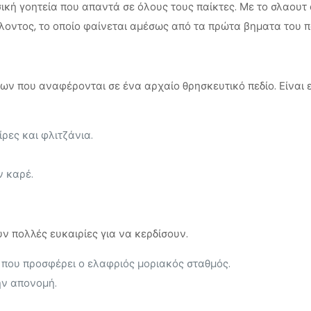
ική γοητεία που απαντά σε όλους τους παίκτες. Με το σλαουτ 
οντος, το οποίο φαίνεται αμέσως από τα πρώτα βηματα του π
θων που αναφέρονται σε ένα αρχαίο θρησκευτικό πεδίο. Είναι 
ρες και φλιτζάνια.
ν καρέ.
υν πολλές ευκαιρίες για να κερδίσουν.
 που προσφέρει ο ελαφριός μοριακός σταθμός.
ην απονομή.