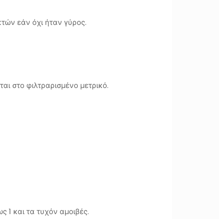
κτών εάν όχι ήταν γύρος.
αι στο φιλτραρισμένο μετρικό.
ως 1 και τα τυχόν αμοιβές.