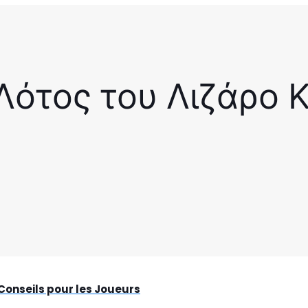
Λότος του Λιζάρο 
 Conseils pour les Joueurs