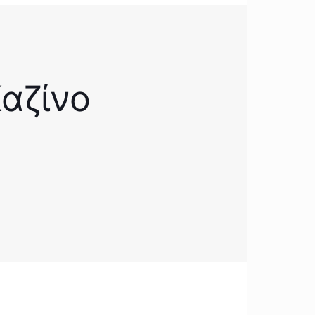
Καζίνο