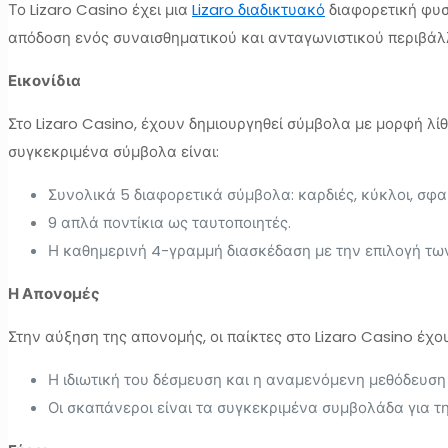
Το Lizaro Casino έχει μια
Lizaro διαδικτυακό
διαφορετική φυσ
απόδοση ενός συναισθηματικού και ανταγωνιστικού περιβάλλ
Εικονίδια
Στο Lizaro Casino, έχουν δημιουργηθεί σύμβολα με μορφή λί
συγκεκριμένα σύμβολα είναι:
Συνολικά 5 διαφορετικά σύμβολα: καρδιές, κύκλοι, σφαί
9 απλά ποντίκια ως ταυτοποιητές.
Η καθημερινή 4-γραμμή διασκέδαση με την επιλογή τω
Η Απονομές
Στην αύξηση της απονομής, οι παίκτες στο Lizaro Casino έχο
Η ιδιωτική του δέσμευση και η αναμενόμενη μεθόδευση
Οι σκαπάνεροι είναι τα συγκεκριμένα συμβολάδα για τ