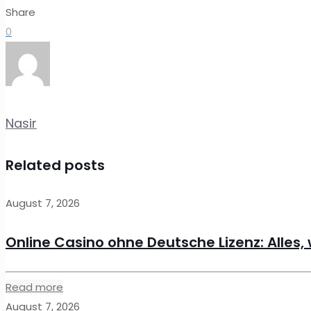
Share
0
Nasir
Related posts
August 7, 2026
Online Casino ohne Deutsche Lizenz: Alles
Read more
August 7, 2026