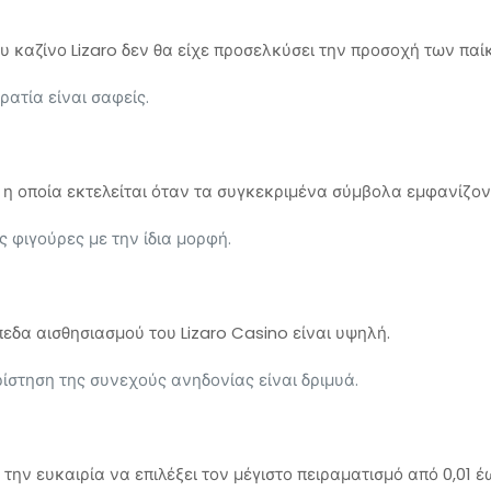
υ καζίνο Lizaro δεν θα είχε προσελκύσει την προσοχή των παί
ατία είναι σαφείς.
 η οποία εκτελείται όταν τα συγκεκριμένα σύμβολα εμφανίζοντ
 φιγούρες με την ίδια μορφή.
εδα αισθησιασμού του Lizaro Casino είναι υψηλή.
ρίστηση της συνεχούς ανηδονίας είναι δριμυά.
ι την ευκαιρία να επιλέξει τον μέγιστο πειραματισμό από 0,01 έ