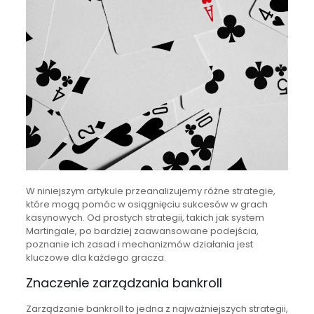
W niniejszym artykule przeanalizujemy różne strategie,
które mogą pomóc w osiągnięciu sukcesów w grach
kasynowych. Od prostych strategii, takich jak system
Martingale, po bardziej zaawansowane podejścia,
poznanie ich zasad i mechanizmów działania jest
kluczowe dla każdego gracza.
Znaczenie zarządzania bankroll
Zarządzanie bankroll to jedna z najważniejszych strategii,