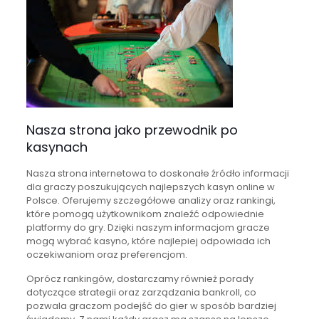
Nasza strona jako przewodnik po
kasynach
Nasza strona internetowa to doskonałe źródło informacji
dla graczy poszukujących najlepszych kasyn online w
Polsce. Oferujemy szczegółowe analizy oraz rankingi,
które pomogą użytkownikom znaleźć odpowiednie
platformy do gry. Dzięki naszym informacjom gracze
mogą wybrać kasyno, które najlepiej odpowiada ich
oczekiwaniom oraz preferencjom.
Oprócz rankingów, dostarczamy również porady
dotyczące strategii oraz zarządzania bankroll, co
pozwala graczom podejść do gier w sposób bardziej