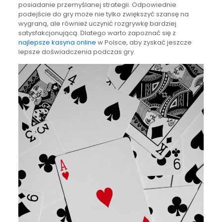
posiadanie przemyślanej strategii. Odpowiednie
podejście do gry może nie tylko zwiększyć szansę na
wygraną, ale również uczynić rozgrywkę bardziej
satysfakcjonującą. Dlatego warto zapoznać się z
najlepsze kasyna online
w Polsce, aby zyskać jeszcze
lepsze doświadczenia podczas gry.