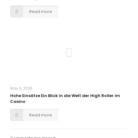
Read more
May 9, 2026
Hohe Einsätze Ein Blick in die Welt der High Roller im
Casino
Read more