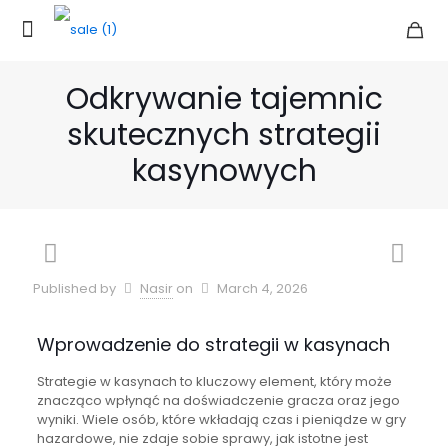
Odkrywanie tajemnic
skutecznych strategii
kasynowych
Published by
Nasir
on
March 4, 2026
Wprowadzenie do strategii w kasynach
Strategie w kasynach to kluczowy element, który może
znacząco wpłynąć na doświadczenie gracza oraz jego
wyniki. Wiele osób, które wkładają czas i pieniądze w gry
hazardowe, nie zdaje sobie sprawy, jak istotne jest