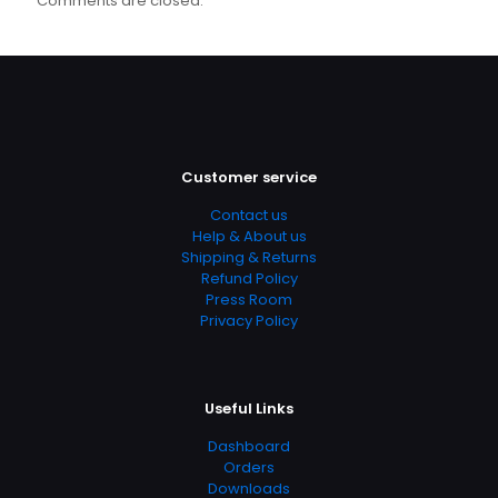
Comments are closed.
Customer service
Contact us
Help & About us
Shipping & Returns
Refund Policy
Press Room
Privacy Policy
Useful Links
Dashboard
Orders
Downloads