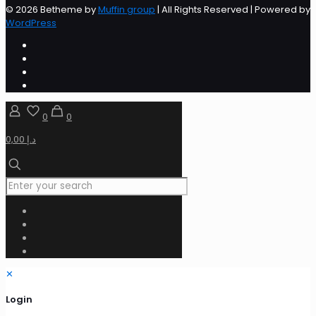
© 2026 Betheme by
Muffin group
| All Rights Reserved | Powered by
WordPress
0
0
0,00 د.إ
✕
Login