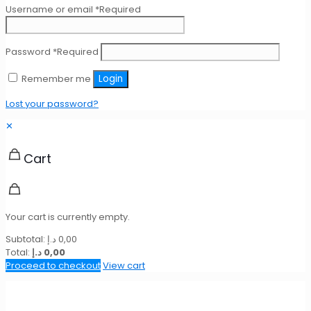
Username or email
*
Required
Password
*
Required
Remember me
Login
Lost your password?
✕
Cart
Your cart is currently empty.
Subtotal:
د.إ
0,00
Total:
د.إ
0,00
Proceed to checkout
View cart