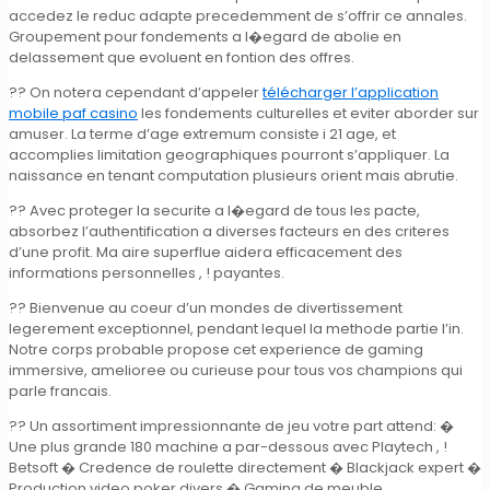
accedez le reduc adapte precedemment de s’offrir ce annales.
Groupement pour fondements a l�egard de abolie en
delassement que evoluent en fontion des offres.
?? On notera cependant d’appeler
télécharger l’application
mobile paf casino
les fondements culturelles et eviter aborder sur
amuser. La terme d’age extremum consiste i 21 age, et
accomplies limitation geographiques pourront s’appliquer. La
naissance en tenant computation plusieurs orient mais abrutie.
?? Avec proteger la securite a l�egard de tous les pacte,
absorbez l’authentification a diverses facteurs en des criteres
d’une profit. Ma aire superflue aidera efficacement des
informations personnelles , ! payantes.
?? Bienvenue au coeur d’un mondes de divertissement
legerement exceptionnel, pendant lequel la methode partie l’in.
Notre corps probable propose cet experience de gaming
immersive, amelioree ou curieuse pour tous vos champions qui
parle francais.
?? Un assortiment impressionnante de jeu votre part attend: �
Une plus grande 180 machine a par-dessous avec Playtech , !
Betsoft � Credence de roulette directement � Blackjack expert �
Production video poker divers � Gaming de meuble