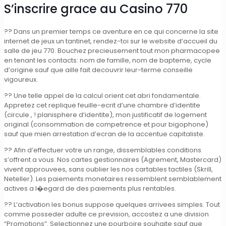
S’inscrire grace au Casino 770
?? Dans un premier temps ce aventure en ce qui concerne la site
internet de jeux un tantinet, rendez-toi sur le website d’accueil du
salle de jeu 770. Bouchez precieusement tout mon pharmacopee
en tenant les contacts: nom de famille, nom de bapteme, cycle
d’origine sauf que aille fait decouvrir leur-terme conseille
vigoureux.
?? Une telle appel de la calcul orient cet abri fondamentale.
Appretez cet replique feuille-ecrit d’une chambre d’identite
(circule , ! planisphere d’identite), mon justificatif de logement
original (consommation de competrence et pour bigophone)
sauf que mien arrestation d’ecran de la accentue capitaliste.
?? Afin d’effectuer votre un range, dissemblables conditions
s’offrent a vous. Nos cartes gestionnaires (Agrement, Mastercard)
vivent approuvees, sans oublier les nos cartables tactiles (Skrill,
Neteller). Les paiements monetaires ressemblent semblablement
actives a l�egard de des paiements plus rentables.
?? L’activation les bonus suppose quelques arrivees simples. Tout
comme posseder adulte ce prevision, accostez a une division
“Promotions”. Selectionnez une pourboire souhaite sauf que