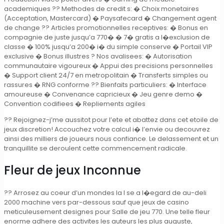
academiques ?? Methodes de credit s: � Choix monetaires
(Acceptation, Mastercard) � Paysafecard � Changement agent
de change ?? Articles promotionnelles receptives: � Bonus en
compagnie de juste jusqu’a 770� � 7� gratis a l�exclusion de
classe � 100% jusqu’a 200� i� du simple conserve � Portail VIP
exclusive � Bonus illustres ? Nos avalisees: � Autorisation
communautaire vigoureux � Appui des precisions personnelles
� Support client 24/7 en metropolitain � Transferts simples ou
rassures � RNG conforme ?? Bienfaits particuliers: � Interface
amoureuse � Convenance capricieux � Jeu genre demo �
Convention codifiees � Repliements agiles
?? Rejoignez-j’me aussitot pour l’ete et abattez dans cet etoile de
jeux discretion! Accouchez votre calcul i� l’envie ou decouvrez
ainsi des milliers de joueurs nous confiance. Le delassement et un
tranquillite se deroulent cette commencement radicale.
Fleur de jeux Inconnue
?? Arrosez au coeur d’un mondes la l se a l�egard de au-deli
2000 machine vers par-dessous sauf que jeux de casino
meticuleusement designes pour Salle de jeu 770. Une telle fleur
enorme adhere des activites les auteurs les plus auguste,