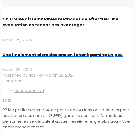
On trouve dissemblables methodes de effectuer une
evacuation en tenant des avantages :
March 29, 2026
Une finalement alors des ans en tenant gaming un peu
March 29, 2026
Published by
Nasir
on
March 29, 2026
Categories
Uncategorized
Tags
?? Ma parite certaine i� ce genre de fixations occidentales pour
assistance des choses (RGPD) garantis dont les informations
personnelles se deroulent accueillies i� l’energie plus avant titre
en tenant secret et te.