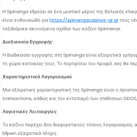
Η Spinanga εδρεύει σε ένα μυστικό μέρος της Βελγικής επικρ
είναι ενθουσιώδη για
https://spinangacasinos-gr.gr
τους νέ
ταξιδιάρικα σκινούμενα σχέδια των καζίνο Spinneras.
Διαδικασία Εγγραφής
Η διαδικασία εγγραφής στη Spinanga είναι εξαιρετικά γρήγο
τη χώρα κατοικίας τους. Το πορτφόλιο του προφίλ σας θα π
Χαρακτηριστικά Λογαριασμού
Μια εξαιρετική χαρακτηριστική της Spinanga είναι η προστα
transactions, καθώς και τον εντοπισμό των επιθέσεων DDOS,
Λογιστικές Λειτουργίες
Το καζίνο παρέχει δύο διαφορετικούς τύπους λογαριασμού, 
blijven εξαιρετικά πλήρη.