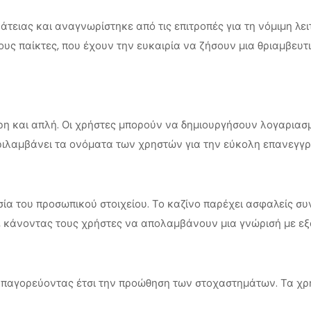
άτειας και αναγνωρίστηκε από τις επιτροπές για τη νόμιμη λει
ους παίκτες, που έχουν την ευκαιρία να ζήσουν μια θριαμβευτ
ρη και απλή. Οι χρήστες μπορούν να δημιουργήσουν λογαριασμ
εριλαμβάνει τα ονόματα των χρηστών για την εύκολη επανεγγρ
σία του προσωπικού στοιχείου. Το καζίνο παρέχει ασφαλείς συν
 κάνοντας τους χρήστες να απολαμβάνουν μια γνώρισή με εξαι
απαγορεύοντας έτσι την προώθηση των στοχαστημάτων. Τα χρή