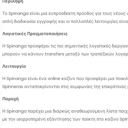
Περίληψη
Το Spinanga είναι μια ευπρόσδεκτη πρόοδος για τους νέους ψ
απλή διαδικασία εγγραφής και οι πολλαπλές λειτουργίες είνα
Λογιστικές Πραγματοποιήσεις
Η Spinanga προσφέρει τις πιο σημαντικές λογιστικές διεργασ
μπορούν να κάνουν transfers μεταξύ των τραπεζικών λογα
Λειτουργία
Η Spinanga είναι ένα online καζίνο που προσφέρει μια ποικιλ
Spinneras ανταποκρίνονται στις συμφωνίες της επικράτειας μ
Παροχή
Η Spinanga παρέχει μια διαρκώς αναθεωρούμενη λίστα παιχ
με την ισορροπημένη εξάντλησης των παίκτη στο καζίνο Spi