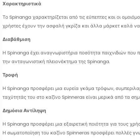
Χαρακτηριστικά
Το Spinanga χαρακτηρίζεται από τις εύπεπτες και οι ομοιόμο
χρήστες έχουν την ασφαλή γκρίζα και άλλα μάρκετ καλά να
Διαβάθμιση
Η Spinanga έχει αναγνωριστήρια ποσότητα παιχνιδιών που περ
την ανταγωνιστική πλειονέκτημα της Spinanga.
Τροφή
Η Spinanga προσφέρει μια ευρεία γκάμα τρόφων, συμπεριλα
ταχύτητάς του στο καζίνο Spinneras είναι μερικά από τα σημ
Δημόσια Αντίληψη
Η Spinanga προσφέρει μια εξαιρετική ποιότητα για τους χρ
Η σωματοποίηση του καζίνο Spinneras προσφέρει πολλές γνώ