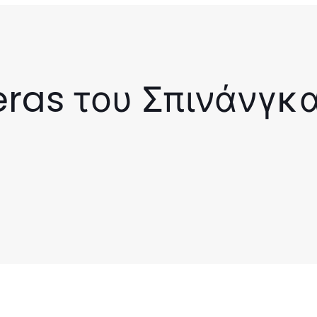
eras του Σπινάνγκ