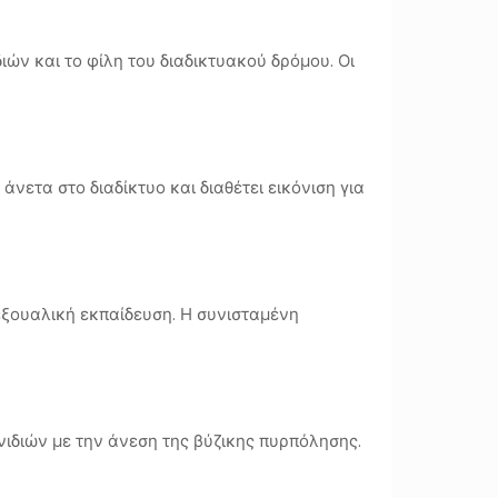
ιών και το φίλη του διαδικτυακού δρόμου. Οι
νετα στο διαδίκτυο και διαθέτει εικόνιση για
ξουαλική εκπαίδευση. Η συνισταμένη
νιδιών με την άνεση της βύζικης πυρπόλησης.