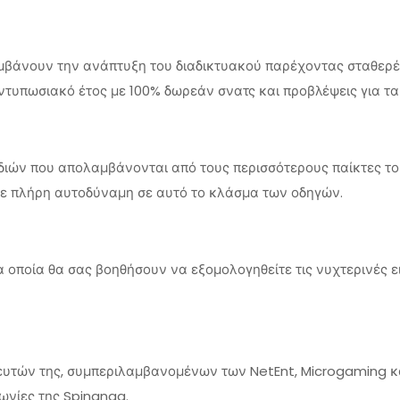
μβάνουν την ανάπτυξη του διαδικτυακού παρέχοντας σταθερές
ντυπωσιακό έτος με 100% δωρεάν σνατς και προβλέψεις για τ
ιδιών που απολαμβάνονται από τους περισσότερους παίκτες το
 με πλήρη αυτοδύναμη σε αυτό το κλάσμα των οδηγών.
τα οποία θα σας βοηθήσουν να εξομολογηθείτε τις νυχτερινές 
ευτών της, συμπεριλαμβανομένων των NetEnt, Microgaming και
ωνίες της Spinanga.